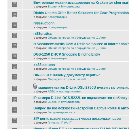
Внутренние механизмы доверия на Kraken tor slon mar
в форуме
Видео- и Мультимедиа
Diablo 4 Items Offer Better Solutions for Gear Progression
в форуме
Коммутаторы
rr88auctionn
в форуме
Коммутаторы
rr88gratisc
в форуме
Общие вопросы по оборудованию Д-Линк
Is Vocalnewsmedia Com a Reliable Source of Information?
в форуме
Общие вопросы по оборудованию Д-Линк
DGS-1250 DHCP Snooping Binding Entry
в форуме
Коммутаторы
xx88bostonn
в форуме
Общие вопросы по оборудованию Д-Линк
DIR-853R3: Какому документу верить?
в форуме
Маршрутизаторы и Firewall
маршрутизатор D-Link DSL-2750U нужен эталонный
в форуме
ADSL и последняя миля
IP-камера D-Link DCS-5222L не подключается к облаку 
в форуме
Видео- и Мультимедиа
Вопрос по возможности настройки Captive Portal и авт
в форуме
Беспроводные сети
SIP-регистрация пропадает через несколько часов
в форуме
Голос по IP (VoIP)