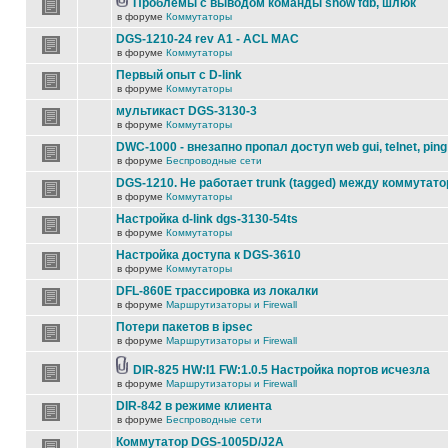
Проблемы с выводом команды show fdb, шлюк
в форуме
Коммутаторы
DGS-1210-24 rev A1 - ACL MAC
в форуме
Коммутаторы
Первый опыт с D-link
в форуме
Коммутаторы
мультикаст DGS-3130-3
в форуме
Коммутаторы
DWC-1000 - внезапно пропал доступ web gui, telnet, ping
в форуме
Беспроводные сети
DGS-1210. Не работает trunk (tagged) между коммутато
в форуме
Коммутаторы
Настройка d-link dgs-3130-54ts
в форуме
Коммутаторы
Настройка доступа к DGS-3610
в форуме
Коммутаторы
DFL-860E трассировка из локалки
в форуме
Маршрутизаторы и Firewall
Потери пакетов в ipsec
в форуме
Маршрутизаторы и Firewall
DIR-825 HW:I1 FW:1.0.5 Настройка портов исчезла
в форуме
Маршрутизаторы и Firewall
DIR-842 в режиме клиента
в форуме
Беспроводные сети
Коммутатор DGS-1005D/J2A