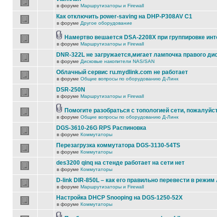
в форуме
Маршрутизаторы и Firewall
Как отключить power-saving на DHP-P308AV C1
в форуме
Другое оборудование
Намертво вешается DSA-2208X при группировке ин
в форуме
Маршрутизаторы и Firewall
DNR-322L не загружается,мигает лампочка правого ди
в форуме
Дисковые накопители NAS/SAN
Облачный сервис ru.mydlink.com не работает
в форуме
Общие вопросы по оборудованию Д-Линк
DSR-250N
в форуме
Маршрутизаторы и Firewall
Помогите разобраться с топологией сети, пожалуйс
в форуме
Общие вопросы по оборудованию Д-Линк
DGS-3610-26G RPS Распиновка
в форуме
Коммутаторы
Перезагрузка коммутатора DGS-3130-54TS
в форуме
Коммутаторы
des3200 qinq на стенде работает на сети нет
в форуме
Коммутаторы
D-link DIR-850L – как его правильно перевести в режим
в форуме
Маршрутизаторы и Firewall
Настройка DHCP Snooping на DGS-1250-52X
в форуме
Коммутаторы