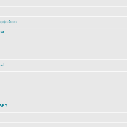
терфейсов
ска
та!
 AP ?