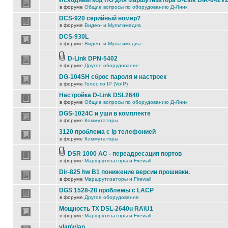
Исходный код ПО для маршутизатора D-Link DIR-842V
в форуме
Общие вопросы по оборудованию Д-Линк
DCS-920 серийный номер?
в форуме
Видео- и Мультимедиа
DCS-930L
в форуме
Видео- и Мультимедиа
D-Link DPN-5402
в форуме
Другое оборудование
DG-104SH сброс пароля и настроек
в форуме
Голос по IP (VoIP)
Настройка D-Link DSL2640
в форуме
Общие вопросы по оборудованию Д-Линк
DGS-1024C и уши в комплекте
в форуме
Коммутаторы
3120 проблема с ip телефонией
в форуме
Коммутаторы
DSR 1000 AC - переадресация портов
в форуме
Маршрутизаторы и Firewall
Dir-825 hw B1 понижение версии прошивки.
в форуме
Маршрутизаторы и Firewall
DGS 1528-28 проблемы с LACP
в форуме
Другое оборудование
Мощность TX DSL-2640u RA\U1
в форуме
Маршрутизаторы и Firewall
vlan\vlan