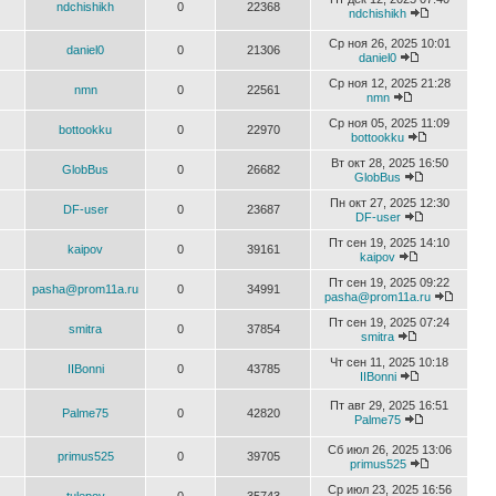
ndchishikh
0
22368
ndchishikh
Ср ноя 26, 2025 10:01
daniel0
0
21306
daniel0
Ср ноя 12, 2025 21:28
nmn
0
22561
nmn
Ср ноя 05, 2025 11:09
bottookku
0
22970
bottookku
Вт окт 28, 2025 16:50
GlobBus
0
26682
GlobBus
Пн окт 27, 2025 12:30
DF-user
0
23687
DF-user
Пт сен 19, 2025 14:10
kaipov
0
39161
kaipov
Пт сен 19, 2025 09:22
pasha@prom11a.ru
0
34991
pasha@prom11a.ru
Пт сен 19, 2025 07:24
smitra
0
37854
smitra
Чт сен 11, 2025 10:18
IIBonni
0
43785
IIBonni
Пт авг 29, 2025 16:51
Palme75
0
42820
Palme75
Сб июл 26, 2025 13:06
primus525
0
39705
primus525
Ср июл 23, 2025 16:56