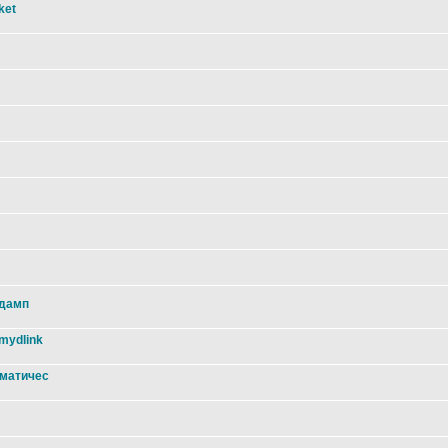
ket
 дамп
mydlink
оматичес