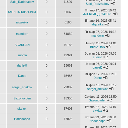
Вс май 10, 2026 13:33
Said_Radzhabov
0
11820
Said_Radzhabov
Пт апр 17, 2026 10:42
АЛЕКСАНДР741961
0
9037
АЛЕКСАНДР741961
Вт апр 14, 2026 05:41
aligzeika
0
6196
aligzeika
Пт мар 27, 2026 19:14
mandorn
0
51030
mandorn
Пн мар 23, 2026 14:01
BIVAKUAN
0
10186
BIVAKUAN
Вс мар 01, 2026 09:33
suoma
0
19924
suoma
Чт фев 26, 2026 09:21
daniel0
0
13661
daniel0
Вт фев 17, 2026 11:10
Dante
0
15485
Dante
Пт фев 13, 2026 15:17
sergei_shirkov
0
29882
sergei_shirkov
Ср фев 11, 2026 18:50
Sazonovden
0
15356
Sazonovden
Вт янв 27, 2026 13:10
skylex
0
57406
skylex
Пт янв 23, 2026 10:58
Hodoscope
0
17826
Hodoscope
Вт янв 20, 2026 17:07