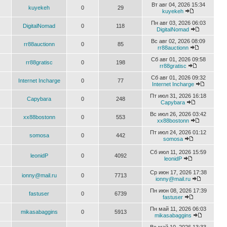
Вт авг 04, 2026 15:34
kuyekeh
0
29
kuyekeh
Пн авг 03, 2026 06:03
DigitalNomad
0
118
DigitalNomad
Вс авг 02, 2026 08:09
rr88auctionn
0
85
rr88auctionn
Сб авг 01, 2026 09:58
rr88gratisc
0
198
rr88gratisc
Сб авг 01, 2026 09:32
Internet Incharge
0
77
Internet Incharge
Пт июл 31, 2026 16:18
Capybara
0
248
Capybara
Вс июл 26, 2026 03:42
xx88bostonn
0
553
xx88bostonn
Пт июл 24, 2026 01:12
somosa
0
442
somosa
Сб июл 11, 2026 15:59
leonidP
0
4092
leonidP
Ср июн 17, 2026 17:38
ionny@mail.ru
0
7713
ionny@mail.ru
Пн июн 08, 2026 17:39
fastuser
0
6739
fastuser
Пн май 11, 2026 06:03
mikasabaggins
0
5913
mikasabaggins