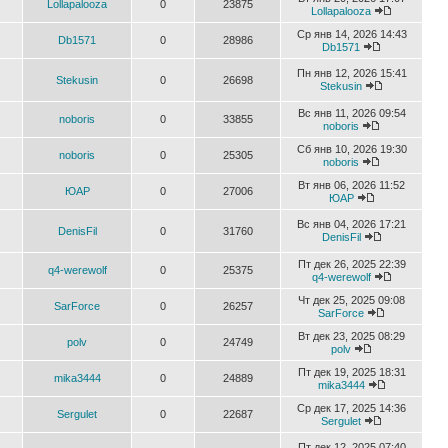
Lollapalooza
0
23875
Lollapalooza
Ср янв 14, 2026 14:43
Db1571
0
28986
Db1571
Пн янв 12, 2026 15:41
Stekusin
0
26698
Stekusin
Вс янв 11, 2026 09:54
noboris
0
33855
noboris
Сб янв 10, 2026 19:30
noboris
0
25305
noboris
Вт янв 06, 2026 11:52
ЮАР
0
27006
ЮАР
Вс янв 04, 2026 17:21
DenisFil
0
31760
DenisFil
Пт дек 26, 2025 22:39
q4-werewolf
0
25375
q4-werewolf
Чт дек 25, 2025 09:08
SarForce
0
26257
SarForce
Вт дек 23, 2025 08:29
polv
0
24749
polv
Пт дек 19, 2025 18:31
mika3444
0
24889
mika3444
Ср дек 17, 2025 14:36
Sergulet
0
22687
Sergulet
Пт дек 12, 2025 07:40