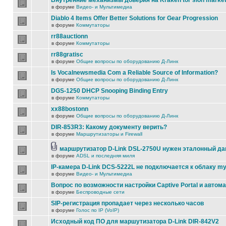
Внутренние механизмы доверия на Kraken tor slon marke
в форуме
Видео- и Мультимедиа
Diablo 4 Items Offer Better Solutions for Gear Progression
в форуме
Коммутаторы
rr88auctionn
в форуме
Коммутаторы
rr88gratisc
в форуме
Общие вопросы по оборудованию Д-Линк
Is Vocalnewsmedia Com a Reliable Source of Information?
в форуме
Общие вопросы по оборудованию Д-Линк
DGS-1250 DHCP Snooping Binding Entry
в форуме
Коммутаторы
xx88bostonn
в форуме
Общие вопросы по оборудованию Д-Линк
DIR-853R3: Какому документу верить?
в форуме
Маршрутизаторы и Firewall
маршрутизатор D-Link DSL-2750U нужен эталонный д
в форуме
ADSL и последняя миля
IP-камера D-Link DCS-5222L не подключается к облаку my
в форуме
Видео- и Мультимедиа
Вопрос по возможности настройки Captive Portal и автом
в форуме
Беспроводные сети
SIP-регистрация пропадает через несколько часов
в форуме
Голос по IP (VoIP)
Исходный код ПО для маршутизатора D-Link DIR-842V2