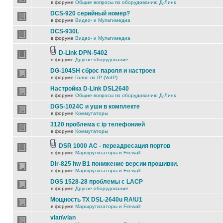
в форуме
Общие вопросы по оборудованию Д-Линк
DCS-920 серийный номер?
в форуме
Видео- и Мультимедиа
DCS-930L
в форуме
Видео- и Мультимедиа
D-Link DPN-5402
в форуме
Другое оборудование
DG-104SH сброс пароля и настроек
в форуме
Голос по IP (VoIP)
Настройка D-Link DSL2640
в форуме
Общие вопросы по оборудованию Д-Линк
DGS-1024C и уши в комплекте
в форуме
Коммутаторы
3120 проблема с ip телефонией
в форуме
Коммутаторы
DSR 1000 AC - переадресация портов
в форуме
Маршрутизаторы и Firewall
Dir-825 hw B1 понижение версии прошивки.
в форуме
Маршрутизаторы и Firewall
DGS 1528-28 проблемы с LACP
в форуме
Другое оборудование
Мощность TX DSL-2640u RA\U1
в форуме
Маршрутизаторы и Firewall
vlan\vlan