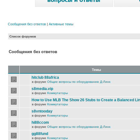
Сообщения без ответов
|
Активные темы
Список форумов
Сообщения без ответов
Темы
hitclub 88africa
в форуме
Общие вопросы по оборудованию Д-Линк
s8media.vip
в форуме
Коммутаторы
How to Use MLB The Show 26 Stubs to Create a Balanced Li
в форуме
Коммутаторы
s8vntooday
в форуме
Коммутаторы
hi88ccom
в форуме
Общие вопросы по оборудованию Д-Линк
gg88fund
в форуме
Коммутаторы