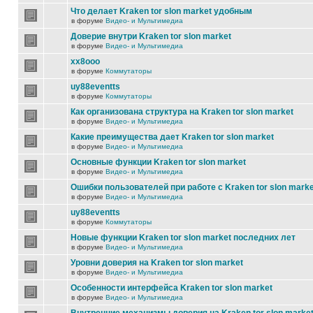
Что делает Kraken tor slon market удобным
в форуме
Видео- и Мультимедиа
Доверие внутри Kraken tor slon market
в форуме
Видео- и Мультимедиа
xx8ooo
в форуме
Коммутаторы
uy88eventts
в форуме
Коммутаторы
Как организована структура на Kraken tor slon market
в форуме
Видео- и Мультимедиа
Какие преимущества дает Kraken tor slon market
в форуме
Видео- и Мультимедиа
Основные функции Kraken tor slon market
в форуме
Видео- и Мультимедиа
Ошибки пользователей при работе с Kraken tor slon marke
в форуме
Видео- и Мультимедиа
uy88eventts
в форуме
Коммутаторы
Новые функции Kraken tor slon market последних лет
в форуме
Видео- и Мультимедиа
Уровни доверия на Kraken tor slon market
в форуме
Видео- и Мультимедиа
Особенности интерфейса Kraken tor slon market
в форуме
Видео- и Мультимедиа