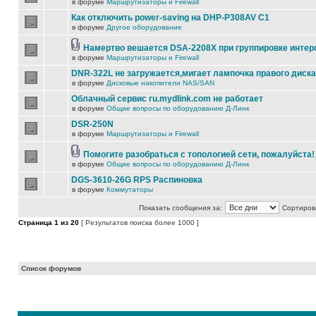
в форуме
Маршрутизаторы и Firewall
Как отключить power-saving на DHP-P308AV C1
в форуме
Другое оборудование
Намертво вешается DSA-2208X при группировке инте
в форуме
Маршрутизаторы и Firewall
DNR-322L не загружается,мигает лампочка правого диска
в форуме
Дисковые накопители NAS/SAN
Облачный сервис ru.mydlink.com не работает
в форуме
Общие вопросы по оборудованию Д-Линк
DSR-250N
в форуме
Маршрутизаторы и Firewall
Помогите разобраться с топологией сети, пожалуйста!
в форуме
Общие вопросы по оборудованию Д-Линк
DGS-3610-26G RPS Распиновка
в форуме
Коммутаторы
Показать сообщения за:
Сортирова
Страница
1
из
20
[ Результатов поиска более 1000 ]
Список форумов