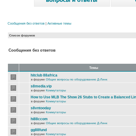
Сообщения без ответов
|
Активные темы
Список форумов
Сообщения без ответов
Темы
hitclub 88africa
в форуме
Общие вопросы по оборудованию Д-Линк
s8media.vip
в форуме
Коммутаторы
How to Use MLB The Show 26 Stubs to Create a Balanced Li
в форуме
Коммутаторы
s8vntooday
в форуме
Коммутаторы
hi88ccom
в форуме
Общие вопросы по оборудованию Д-Линк
gg88fund
в форуме
Коммутаторы