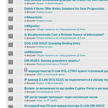
Внутренние механизмы доверия на Kraken tor slon marke
в форуме
Видео- и Мультимедиа
Diablo 4 Items Offer Better Solutions for Gear Progression
в форуме
Коммутаторы
rr88auctionn
в форуме
Коммутаторы
rr88gratisc
в форуме
Общие вопросы по оборудованию Д-Линк
Is Vocalnewsmedia Com a Reliable Source of Information?
в форуме
Общие вопросы по оборудованию Д-Линк
DGS-1250 DHCP Snooping Binding Entry
в форуме
Коммутаторы
xx88bostonn
в форуме
Общие вопросы по оборудованию Д-Линк
DIR-853R3: Какому документу верить?
в форуме
Маршрутизаторы и Firewall
маршрутизатор D-Link DSL-2750U нужен эталонный д
в форуме
ADSL и последняя миля
IP-камера D-Link DCS-5222L не подключается к облаку my
в форуме
Видео- и Мультимедиа
Вопрос по возможности настройки Captive Portal и автом
в форуме
Беспроводные сети
SIP-регистрация пропадает через несколько часов
в форуме
Голос по IP (VoIP)
Исходный код ПО для маршутизатора D-Link DIR-842V2