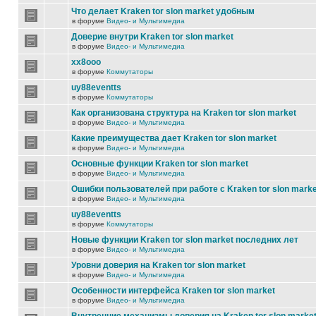
Что делает Kraken tor slon market удобным
в форуме
Видео- и Мультимедиа
Доверие внутри Kraken tor slon market
в форуме
Видео- и Мультимедиа
xx8ooo
в форуме
Коммутаторы
uy88eventts
в форуме
Коммутаторы
Как организована структура на Kraken tor slon market
в форуме
Видео- и Мультимедиа
Какие преимущества дает Kraken tor slon market
в форуме
Видео- и Мультимедиа
Основные функции Kraken tor slon market
в форуме
Видео- и Мультимедиа
Ошибки пользователей при работе с Kraken tor slon marke
в форуме
Видео- и Мультимедиа
uy88eventts
в форуме
Коммутаторы
Новые функции Kraken tor slon market последних лет
в форуме
Видео- и Мультимедиа
Уровни доверия на Kraken tor slon market
в форуме
Видео- и Мультимедиа
Особенности интерфейса Kraken tor slon market
в форуме
Видео- и Мультимедиа