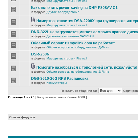
в форуме
Маршрутизаторы и Firewall
Как отключить power-saving на DHP-P308AV C1
в форуме
Другое оборудование
Намертво вешается DSA-2208X при группировке инте
в форуме
Маршрутизаторы и Firewall
DNR-322L не загружается,мигает лампочка правого диска
в форуме
Дисковые накопители NAS/SAN
Облачный сервис ru.mydlink.com не работает
в форуме
Общие вопросы по оборудованию Д-Линк
DSR-250N
в форуме
Маршрутизаторы и Firewall
Помогите разобраться с топологией сети, пожалуйста!
в форуме
Общие вопросы по оборудованию Д-Линк
DGS-3610-26G RPS Распиновка
в форуме
Коммутаторы
Показать сообщения за:
Сортирова
Страница
1
из
20
[ Результатов поиска более 1000 ]
Список форумов