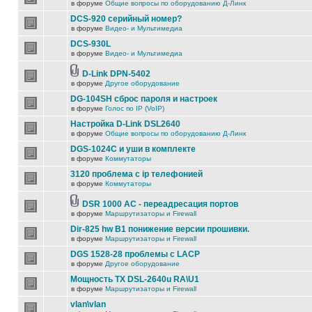
в форуме
Общие вопросы по оборудованию Д-Линк
DCS-920 серийный номер?
в форуме
Видео- и Мультимедиа
DCS-930L
в форуме
Видео- и Мультимедиа
D-Link DPN-5402
в форуме
Другое оборудование
DG-104SH сброс пароля и настроек
в форуме
Голос по IP (VoIP)
Настройка D-Link DSL2640
в форуме
Общие вопросы по оборудованию Д-Линк
DGS-1024C и уши в комплекте
в форуме
Коммутаторы
3120 проблема с ip телефонией
в форуме
Коммутаторы
DSR 1000 AC - переадресация портов
в форуме
Маршрутизаторы и Firewall
Dir-825 hw B1 понижение версии прошивки.
в форуме
Маршрутизаторы и Firewall
DGS 1528-28 проблемы с LACP
в форуме
Другое оборудование
Мощность TX DSL-2640u RA\U1
в форуме
Маршрутизаторы и Firewall
vlan\vlan