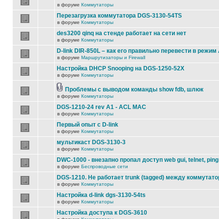
в форуме
Коммутаторы
Перезагрузка коммутатора DGS-3130-54TS
в форуме
Коммутаторы
des3200 qinq на стенде работает на сети нет
в форуме
Коммутаторы
D-link DIR-850L – как его правильно перевести в режим
в форуме
Маршрутизаторы и Firewall
Настройка DHCP Snooping на DGS-1250-52X
в форуме
Коммутаторы
Проблемы с выводом команды show fdb, шлюк
в форуме
Коммутаторы
DGS-1210-24 rev A1 - ACL MAC
в форуме
Коммутаторы
Первый опыт с D-link
в форуме
Коммутаторы
мультикаст DGS-3130-3
в форуме
Коммутаторы
DWC-1000 - внезапно пропал доступ web gui, telnet, ping
в форуме
Беспроводные сети
DGS-1210. Не работает trunk (tagged) между коммутато
в форуме
Коммутаторы
Настройка d-link dgs-3130-54ts
в форуме
Коммутаторы
Настройка доступа к DGS-3610