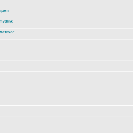
 дамп
mydlink
оматичес
2