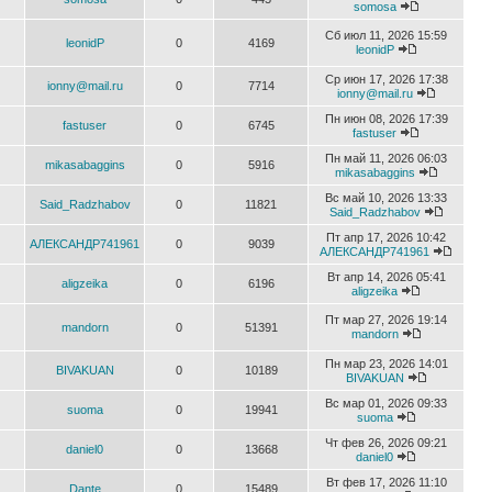
somosa
Сб июл 11, 2026 15:59
leonidP
0
4169
leonidP
Ср июн 17, 2026 17:38
ionny@mail.ru
0
7714
ionny@mail.ru
Пн июн 08, 2026 17:39
fastuser
0
6745
fastuser
Пн май 11, 2026 06:03
mikasabaggins
0
5916
mikasabaggins
Вс май 10, 2026 13:33
Said_Radzhabov
0
11821
Said_Radzhabov
Пт апр 17, 2026 10:42
АЛЕКСАНДР741961
0
9039
АЛЕКСАНДР741961
Вт апр 14, 2026 05:41
aligzeika
0
6196
aligzeika
Пт мар 27, 2026 19:14
mandorn
0
51391
mandorn
Пн мар 23, 2026 14:01
BIVAKUAN
0
10189
BIVAKUAN
Вс мар 01, 2026 09:33
suoma
0
19941
suoma
Чт фев 26, 2026 09:21
daniel0
0
13668
daniel0
Вт фев 17, 2026 11:10
Dante
0
15489