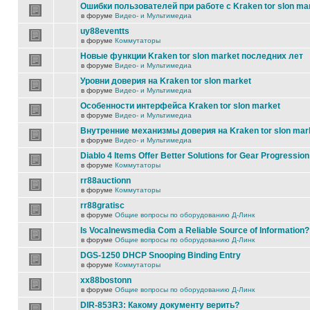
Ошибки пользователей при работе с Kraken tor slon ma
в форуме
Видео- и Мультимедиа
uy88eventts
в форуме
Коммутаторы
Новые функции Kraken tor slon market последних лет
в форуме
Видео- и Мультимедиа
Уровни доверия на Kraken tor slon market
в форуме
Видео- и Мультимедиа
Особенности интерфейса Kraken tor slon market
в форуме
Видео- и Мультимедиа
Внутренние механизмы доверия на Kraken tor slon mar
в форуме
Видео- и Мультимедиа
Diablo 4 Items Offer Better Solutions for Gear Progression
в форуме
Коммутаторы
rr88auctionn
в форуме
Коммутаторы
rr88gratisc
в форуме
Общие вопросы по оборудованию Д-Линк
Is Vocalnewsmedia Com a Reliable Source of Information?
в форуме
Общие вопросы по оборудованию Д-Линк
DGS-1250 DHCP Snooping Binding Entry
в форуме
Коммутаторы
xx88bostonn
в форуме
Общие вопросы по оборудованию Д-Линк
DIR-853R3: Какому документу верить?