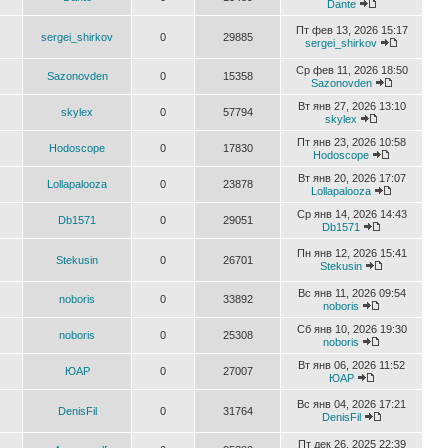
Dante
Пт фев 13, 2026 15:17
sergei_shirkov
0
29885
sergei_shirkov
Ср фев 11, 2026 18:50
Sazonovden
0
15358
Sazonovden
Вт янв 27, 2026 13:10
skylex
0
57794
skylex
Пт янв 23, 2026 10:58
Hodoscope
0
17830
Hodoscope
Вт янв 20, 2026 17:07
Lollapalooza
0
23878
Lollapalooza
Ср янв 14, 2026 14:43
Db1571
0
29051
Db1571
Пн янв 12, 2026 15:41
Stekusin
0
26701
Stekusin
Вс янв 11, 2026 09:54
noboris
0
33892
noboris
Сб янв 10, 2026 19:30
noboris
0
25308
noboris
Вт янв 06, 2026 11:52
ЮАР
0
27007
ЮАР
Вс янв 04, 2026 17:21
DenisFil
0
31764
DenisFil
Пт дек 26, 2025 22:39