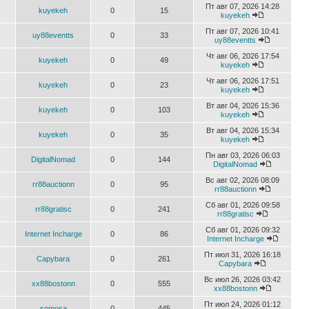
Пт авг 07, 2026 14:28
kuyekeh
0
15
kuyekeh
Пт авг 07, 2026 10:41
uy88eventts
0
33
uy88eventts
Чт авг 06, 2026 17:54
kuyekeh
0
49
kuyekeh
Чт авг 06, 2026 17:51
kuyekeh
0
23
kuyekeh
Вт авг 04, 2026 15:36
kuyekeh
0
103
kuyekeh
Вт авг 04, 2026 15:34
kuyekeh
0
35
kuyekeh
Пн авг 03, 2026 06:03
DigitalNomad
0
144
DigitalNomad
Вс авг 02, 2026 08:09
rr88auctionn
0
95
rr88auctionn
Сб авг 01, 2026 09:58
rr88gratisc
0
241
rr88gratisc
Сб авг 01, 2026 09:32
Internet Incharge
0
86
Internet Incharge
Пт июл 31, 2026 16:18
Capybara
0
261
Capybara
Вс июл 26, 2026 03:42
xx88bostonn
0
555
xx88bostonn
Пт июл 24, 2026 01:12
somosa
0
445