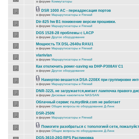
в форуме
Коммутаторы
DSR 1000 AC - переадресация портов
в форуме
Маршрутизаторы и Firewall
Dir-825 hw B1 понижение версии прошивки.
в форуме
Маршрутизаторы и Firewall
DGS 1528-28 проблемы с LACP
в форуме
Другое оборудование
Мощность TX DSL-2640u RA\U1
в форуме
Маршрутизаторы и Firewall
vlan\vlan
в форуме
Маршрутизаторы и Firewall
Как отключить power-saving на DHP-P308AV C1
в форуме
Другое оборудование
Намертво вешается DSA-2208X при группировке ин
в форуме
Маршрутизаторы и Firewall
DNR-322L не загружается,мигает лампочка правого ди
в форуме
Дисковые накопители NAS/SAN
Облачный сервис ru.mydlink.com не работает
в форуме
Общие вопросы по оборудованию Д-Линк
DSR-250N
в форуме
Маршрутизаторы и Firewall
Помогите разобраться с топологией сети, пожалуйс
в форуме
Общие вопросы по оборудованию Д-Линк
DGS-3610-26G RPS Распиновка