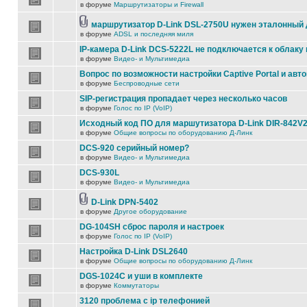
в форуме
Маршрутизаторы и Firewall
маршрутизатор D-Link DSL-2750U нужен эталонный
в форуме
ADSL и последняя миля
IP-камера D-Link DCS-5222L не подключается к облаку 
в форуме
Видео- и Мультимедиа
Вопрос по возможности настройки Captive Portal и авт
в форуме
Беспроводные сети
SIP-регистрация пропадает через несколько часов
в форуме
Голос по IP (VoIP)
Исходный код ПО для маршутизатора D-Link DIR-842V
в форуме
Общие вопросы по оборудованию Д-Линк
DCS-920 серийный номер?
в форуме
Видео- и Мультимедиа
DCS-930L
в форуме
Видео- и Мультимедиа
D-Link DPN-5402
в форуме
Другое оборудование
DG-104SH сброс пароля и настроек
в форуме
Голос по IP (VoIP)
Настройка D-Link DSL2640
в форуме
Общие вопросы по оборудованию Д-Линк
DGS-1024C и уши в комплекте
в форуме
Коммутаторы
3120 проблема с ip телефонией