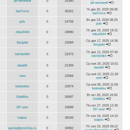
q4-werewolf
0
25380
q4-werewolf
Чт дек 25, 2025 09:08
SarForce
0
26261
SarForce
Вт дек 23, 2025 08:29
polv
0
24756
polv
Пт дек 19, 2025 18:31
mika3444
0
24890
mika3444
Ср дек 17, 2025 14:36
Sergulet
0
22694
Sergulet
Пт дек 12, 2025 07:40
ndchishikh
0
22373
ndchishikh
Ср ноя 26, 2025 10:01
daniel0
0
21309
daniel0
Ср ноя 12, 2025 21:28
nmn
0
22566
nmn
Ср ноя 05, 2025 11:09
bottookku
0
22974
bottookku
Вт окт 28, 2025 16:50
GlobBus
0
26687
GlobBus
Пн окт 27, 2025 12:30
DF-user
0
23688
DF-user
Пт сен 19, 2025 14:10
kaipov
0
39165
kaipov
Пт сен 19, 2025 09:22
pasha@prom11a.ru
0
34992