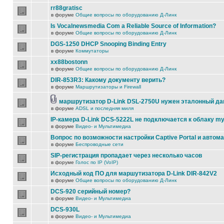
rr88gratisc
в форуме
Общие вопросы по оборудованию Д-Линк
Is Vocalnewsmedia Com a Reliable Source of Information?
в форуме
Общие вопросы по оборудованию Д-Линк
DGS-1250 DHCP Snooping Binding Entry
в форуме
Коммутаторы
xx88bostonn
в форуме
Общие вопросы по оборудованию Д-Линк
DIR-853R3: Какому документу верить?
в форуме
Маршрутизаторы и Firewall
маршрутизатор D-Link DSL-2750U нужен эталонный д
в форуме
ADSL и последняя миля
IP-камера D-Link DCS-5222L не подключается к облаку my
в форуме
Видео- и Мультимедиа
Вопрос по возможности настройки Captive Portal и автом
в форуме
Беспроводные сети
SIP-регистрация пропадает через несколько часов
в форуме
Голос по IP (VoIP)
Исходный код ПО для маршутизатора D-Link DIR-842V2
в форуме
Общие вопросы по оборудованию Д-Линк
DCS-920 серийный номер?
в форуме
Видео- и Мультимедиа
DCS-930L
в форуме
Видео- и Мультимедиа