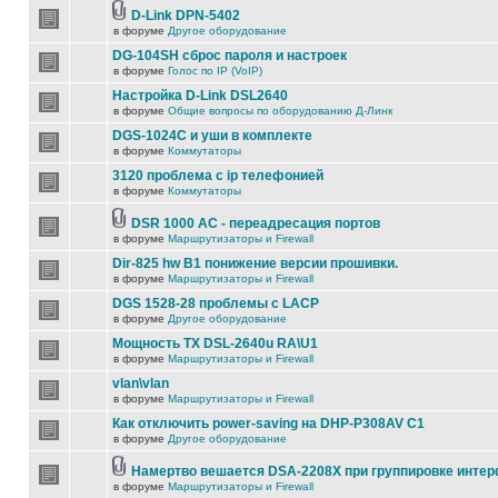
D-Link DPN-5402
в форуме
Другое оборудование
DG-104SH сброс пароля и настроек
в форуме
Голос по IP (VoIP)
Настройка D-Link DSL2640
в форуме
Общие вопросы по оборудованию Д-Линк
DGS-1024C и уши в комплекте
в форуме
Коммутаторы
3120 проблема с ip телефонией
в форуме
Коммутаторы
DSR 1000 AC - переадресация портов
в форуме
Маршрутизаторы и Firewall
Dir-825 hw B1 понижение версии прошивки.
в форуме
Маршрутизаторы и Firewall
DGS 1528-28 проблемы с LACP
в форуме
Другое оборудование
Мощность TX DSL-2640u RA\U1
в форуме
Маршрутизаторы и Firewall
vlan\vlan
в форуме
Маршрутизаторы и Firewall
Как отключить power-saving на DHP-P308AV C1
в форуме
Другое оборудование
Намертво вешается DSA-2208X при группировке инте
в форуме
Маршрутизаторы и Firewall