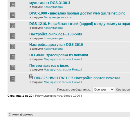
мультикаст DGS-3130-3
в форуме
Коммутаторы
DWC-1000 - внезапно пропал доступ web gui, telnet, ping
в форуме
Беспроводные сети
DGS-1210. Не работает trunk (tagged) между коммутатора
в форуме
Коммутаторы
Настройка d-link dgs-3130-54ts
в форуме
Коммутаторы
Настройка доступа к DGS-3610
в форуме
Коммутаторы
DFL-860E трассировка из локалки
в форуме
Маршрутизаторы и Firewall
Потери пакетов в ipsec
в форуме
Маршрутизаторы и Firewall
DIR-825 HW:I1 FW:1.0.5 Настройка портов исчезла
в форуме
Маршрутизаторы и Firewall
Показать сообщения за:
Сортирова
Страница
1
из
20
[ Результатов поиска более 1000 ]
Список форумов