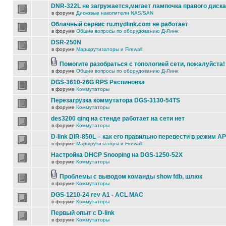
DNR-322L не загружается,мигает лампочка правого диска
в форуме
Дисковые накопители NAS/SAN
Облачный сервис ru.mydlink.com не работает
в форуме
Общие вопросы по оборудованию Д-Линк
DSR-250N
в форуме
Маршрутизаторы и Firewall
Помогите разобраться с топологией сети, пожалуйста!
в форуме
Общие вопросы по оборудованию Д-Линк
DGS-3610-26G RPS Распиновка
в форуме
Коммутаторы
Перезагрузка коммутатора DGS-3130-54TS
в форуме
Коммутаторы
des3200 qinq на стенде работает на сети нет
в форуме
Коммутаторы
D-link DIR-850L – как его правильно перевести в режим AP
в форуме
Маршрутизаторы и Firewall
Настройка DHCP Snooping на DGS-1250-52X
в форуме
Коммутаторы
Проблемы с выводом команды show fdb, шлюк
в форуме
Коммутаторы
DGS-1210-24 rev A1 - ACL MAC
в форуме
Коммутаторы
Первый опыт с D-link
в форуме
Коммутаторы