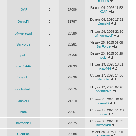
noboris
Вт янв 06, 2026 11:52
ЮАР
0
27008
ЮАР
Вс янв 04, 2026 17:21
DenisFil
0
31767
DenisFil
Пт дек 26, 2025 22:39
q4-werewolf
0
25380
q4-werewolf
Чт дек 25, 2025 09:08
SarForce
0
26261
SarForce
Вт дек 23, 2025 08:29
polv
0
24756
polv
Пт дек 19, 2025 18:31
mika3444
0
24893
mika3444
Ср дек 17, 2025 14:36
Sergulet
0
22696
Sergulet
Пт дек 12, 2025 07:40
ndchishikh
0
22375
ndchishikh
Ср ноя 26, 2025 10:01
daniel0
0
21310
daniel0
Ср ноя 12, 2025 21:28
nmn
0
22567
nmn
Ср ноя 05, 2025 11:09
bottookku
0
22975
bottookku
Вт окт 28, 2025 16:50
GlobBus
0
26688