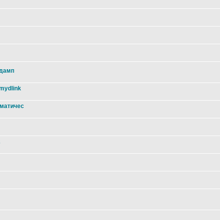
 дамп
mydlink
оматичес
2