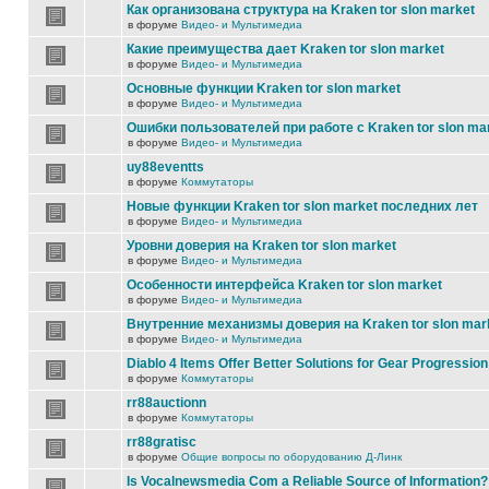
Как организована структура на Kraken tor slon market
в форуме
Видео- и Мультимедиа
Какие преимущества дает Kraken tor slon market
в форуме
Видео- и Мультимедиа
Основные функции Kraken tor slon market
в форуме
Видео- и Мультимедиа
Ошибки пользователей при работе с Kraken tor slon ma
в форуме
Видео- и Мультимедиа
uy88eventts
в форуме
Коммутаторы
Новые функции Kraken tor slon market последних лет
в форуме
Видео- и Мультимедиа
Уровни доверия на Kraken tor slon market
в форуме
Видео- и Мультимедиа
Особенности интерфейса Kraken tor slon market
в форуме
Видео- и Мультимедиа
Внутренние механизмы доверия на Kraken tor slon mar
в форуме
Видео- и Мультимедиа
Diablo 4 Items Offer Better Solutions for Gear Progression
в форуме
Коммутаторы
rr88auctionn
в форуме
Коммутаторы
rr88gratisc
в форуме
Общие вопросы по оборудованию Д-Линк
Is Vocalnewsmedia Com a Reliable Source of Information?