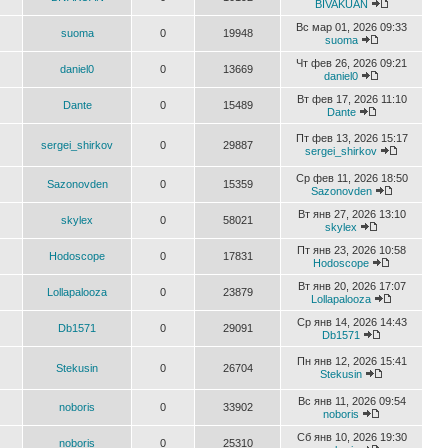
BIVAKUAN
Вс мар 01, 2026 09:33
suoma
0
19948
suoma
Чт фев 26, 2026 09:21
daniel0
0
13669
daniel0
Вт фев 17, 2026 11:10
Dante
0
15489
Dante
Пт фев 13, 2026 15:17
sergei_shirkov
0
29887
sergei_shirkov
Ср фев 11, 2026 18:50
Sazonovden
0
15359
Sazonovden
Вт янв 27, 2026 13:10
skylex
0
58021
skylex
Пт янв 23, 2026 10:58
Hodoscope
0
17831
Hodoscope
Вт янв 20, 2026 17:07
Lollapalooza
0
23879
Lollapalooza
Ср янв 14, 2026 14:43
Db1571
0
29091
Db1571
Пн янв 12, 2026 15:41
Stekusin
0
26704
Stekusin
Вс янв 11, 2026 09:54
noboris
0
33902
noboris
Сб янв 10, 2026 19:30
noboris
0
25310