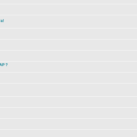
та!
 AP ?