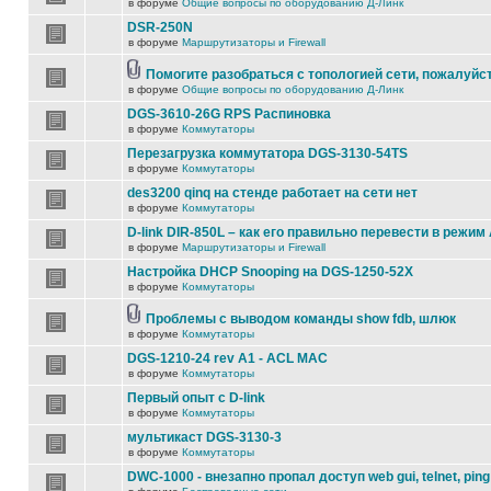
в форуме
Общие вопросы по оборудованию Д-Линк
DSR-250N
в форуме
Маршрутизаторы и Firewall
Помогите разобраться с топологией сети, пожалуйс
в форуме
Общие вопросы по оборудованию Д-Линк
DGS-3610-26G RPS Распиновка
в форуме
Коммутаторы
Перезагрузка коммутатора DGS-3130-54TS
в форуме
Коммутаторы
des3200 qinq на стенде работает на сети нет
в форуме
Коммутаторы
D-link DIR-850L – как его правильно перевести в режим
в форуме
Маршрутизаторы и Firewall
Настройка DHCP Snooping на DGS-1250-52X
в форуме
Коммутаторы
Проблемы с выводом команды show fdb, шлюк
в форуме
Коммутаторы
DGS-1210-24 rev A1 - ACL MAC
в форуме
Коммутаторы
Первый опыт с D-link
в форуме
Коммутаторы
мультикаст DGS-3130-3
в форуме
Коммутаторы
DWC-1000 - внезапно пропал доступ web gui, telnet, ping