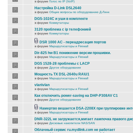
в форуме
Голос по IP (VoIP)
Настройка D-Link DSL2640
в форуме
Общие вопросы по оборудованию Д-Линк
DGS-1024C и уши в комплекте
в форуме
Коммутаторы
3120 проблема с ip телефонией
в форуме
Коммутаторы
DSR 1000 AC - переадресация портов
в форуме
Маршрутизаторы и Firewall
Dir-825 hw B1 понижение версии прошивки.
в форуме
Маршрутизаторы и Firewall
DGS 1528-28 проблемы с LACP
в форуме
Другое оборудование
Мощность TX DSL-2640u RA\U1
в форуме
Маршрутизаторы и Firewall
vlan\vlan
в форуме
Маршрутизаторы и Firewall
Как отключить power-saving на DHP-P308AV C1
в форуме
Другое оборудование
Намертво вешается DSA-2208X при группировке ин
в форуме
Маршрутизаторы и Firewall
DNR-322L не загружается,мигает лампочка правого ди
в форуме
Дисковые накопители NAS/SAN
Облачный сервис ru.mydlink.com не работает