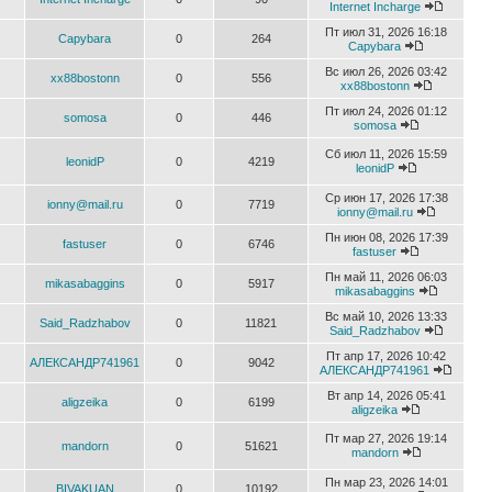
Internet Incharge
Пт июл 31, 2026 16:18
Capybara
0
264
Capybara
Вс июл 26, 2026 03:42
xx88bostonn
0
556
xx88bostonn
Пт июл 24, 2026 01:12
somosa
0
446
somosa
Сб июл 11, 2026 15:59
leonidP
0
4219
leonidP
Ср июн 17, 2026 17:38
ionny@mail.ru
0
7719
ionny@mail.ru
Пн июн 08, 2026 17:39
fastuser
0
6746
fastuser
Пн май 11, 2026 06:03
mikasabaggins
0
5917
mikasabaggins
Вс май 10, 2026 13:33
Said_Radzhabov
0
11821
Said_Radzhabov
Пт апр 17, 2026 10:42
АЛЕКСАНДР741961
0
9042
АЛЕКСАНДР741961
Вт апр 14, 2026 05:41
aligzeika
0
6199
aligzeika
Пт мар 27, 2026 19:14
mandorn
0
51621
mandorn
Пн мар 23, 2026 14:01
BIVAKUAN
0
10192