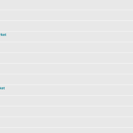
rket
ket