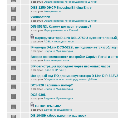
в форуме
Общие вопросы по оборудованию Д-Линк
DGS-1250 DHCP Snooping Binding Entry
в форуме
Коммутаторы
xx88bostonn
в форуме
Общие вопросы по оборудованию Д-Линк
DIR-853R3: Какому документу верить?
в форуме
Маршрутизаторы и Firewall
маршрутизатор D-Link DSL-2750U нужен эталонный
в форуме
ADSL и последняя миля
IP-камера D-Link DCS-5222L не подключается к облаку 
в форуме
Видео- и Мультимедиа
Вопрос по возможности настройки Captive Portal и авт
в форуме
Беспроводные сети
SIP-регистрация пропадает через несколько часов
в форуме
Голос по IP (VoIP)
Исходный код ПО для маршутизатора D-Link DIR-842V
в форуме
Общие вопросы по оборудованию Д-Линк
DCS-920 серийный номер?
в форуме
Видео- и Мультимедиа
DCS-930L
в форуме
Видео- и Мультимедиа
D-Link DPN-5402
в форуме
Другое оборудование
DG-104SH сброс пароля и настроек