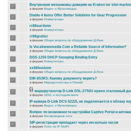
Внутренние механизмы доверия на Kraken tor slon marke
в форуме
Видео- и Мультимедиа
Diablo 4 Items Offer Better Solutions for Gear Progression
в форуме
Коммутаторы
rr88auctionn
в форуме
Коммутаторы
rr88gratisc
в форуме
Общие вопросы по оборудованию Д-Линк
Is Vocalnewsmedia Com a Reliable Source of Information?
в форуме
Общие вопросы по оборудованию Д-Линк
DGS-1250 DHCP Snooping Binding Entry
в форуме
Коммутаторы
xx88bostonn
в форуме
Общие вопросы по оборудованию Д-Линк
DIR-853R3: Какому документу верить?
в форуме
Маршрутизаторы и Firewall
маршрутизатор D-Link DSL-2750U нужен эталонный д
в форуме
ADSL и последняя миля
IP-камера D-Link DCS-5222L не подключается к облаку my
в форуме
Видео- и Мультимедиа
Вопрос по возможности настройки Captive Portal и автом
в форуме
Беспроводные сети
SIP-регистрация пропадает через несколько часов
в форуме
Голос по IP (VoIP)