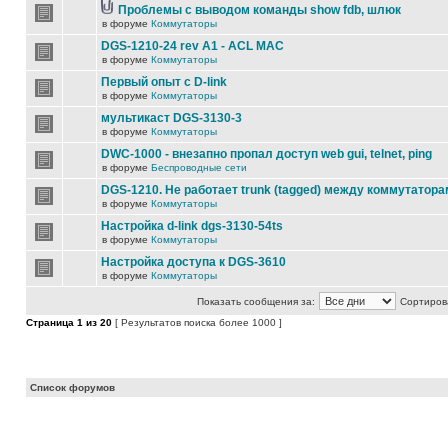
Проблемы с выводом команды show fdb, шлюк
в форуме
Коммутаторы
DGS-1210-24 rev A1 - ACL MAC
в форуме
Коммутаторы
Первый опыт с D-link
в форуме
Коммутаторы
мультикаст DGS-3130-3
в форуме
Коммутаторы
DWC-1000 - внезапно пропал доступ web gui, telnet, ping
в форуме
Беспроводные сети
DGS-1210. Не работает trunk (tagged) между коммутатора
в форуме
Коммутаторы
Настройка d-link dgs-3130-54ts
в форуме
Коммутаторы
Настройка доступа к DGS-3610
в форуме
Коммутаторы
Показать сообщения за:
Сортирова
Страница
1
из
20
[ Результатов поиска более 1000 ]
Список форумов