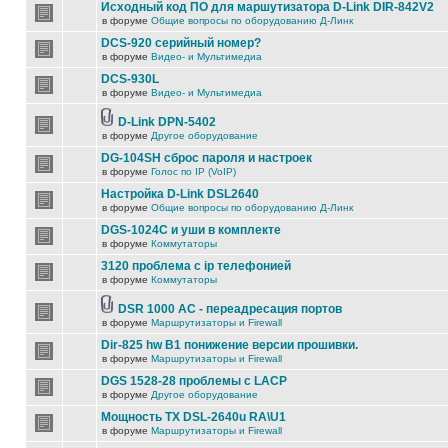
Исходный код ПО для маршутизатора D-Link DIR-842V2
в форуме
Общие вопросы по оборудованию Д-Линк
DCS-920 серийный номер?
в форуме
Видео- и Мультимедиа
DCS-930L
в форуме
Видео- и Мультимедиа
D-Link DPN-5402
в форуме
Другое оборудование
DG-104SH сброс пароля и настроек
в форуме
Голос по IP (VoIP)
Настройка D-Link DSL2640
в форуме
Общие вопросы по оборудованию Д-Линк
DGS-1024C и уши в комплекте
в форуме
Коммутаторы
3120 проблема с ip телефонией
в форуме
Коммутаторы
DSR 1000 AC - переадресация портов
в форуме
Маршрутизаторы и Firewall
Dir-825 hw B1 понижение версии прошивки.
в форуме
Маршрутизаторы и Firewall
DGS 1528-28 проблемы с LACP
в форуме
Другое оборудование
Мощность TX DSL-2640u RA\U1
в форуме
Маршрутизаторы и Firewall