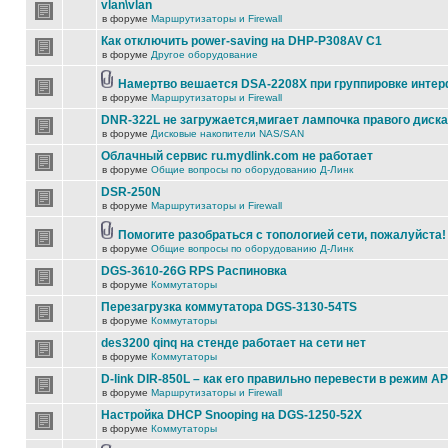
vlan\vlan
в форуме
Маршрутизаторы и Firewall
Как отключить power-saving на DHP-P308AV C1
в форуме
Другое оборудование
Намертво вешается DSA-2208X при группировке инте
в форуме
Маршрутизаторы и Firewall
DNR-322L не загружается,мигает лампочка правого диска
в форуме
Дисковые накопители NAS/SAN
Облачный сервис ru.mydlink.com не работает
в форуме
Общие вопросы по оборудованию Д-Линк
DSR-250N
в форуме
Маршрутизаторы и Firewall
Помогите разобраться с топологией сети, пожалуйста!
в форуме
Общие вопросы по оборудованию Д-Линк
DGS-3610-26G RPS Распиновка
в форуме
Коммутаторы
Перезагрузка коммутатора DGS-3130-54TS
в форуме
Коммутаторы
des3200 qinq на стенде работает на сети нет
в форуме
Коммутаторы
D-link DIR-850L – как его правильно перевести в режим AP
в форуме
Маршрутизаторы и Firewall
Настройка DHCP Snooping на DGS-1250-52X
в форуме
Коммутаторы