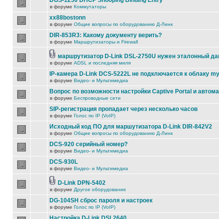
DGS-1250 DHCP Snooping Binding Entry
в форуме
Коммутаторы
xx88bostonn
в форуме
Общие вопросы по оборудованию Д-Линк
DIR-853R3: Какому документу верить?
в форуме
Маршрутизаторы и Firewall
маршрутизатор D-Link DSL-2750U нужен эталонный д
в форуме
ADSL и последняя миля
IP-камера D-Link DCS-5222L не подключается к облаку my
в форуме
Видео- и Мультимедиа
Вопрос по возможности настройки Captive Portal и автом
в форуме
Беспроводные сети
SIP-регистрация пропадает через несколько часов
в форуме
Голос по IP (VoIP)
Исходный код ПО для маршутизатора D-Link DIR-842V2
в форуме
Общие вопросы по оборудованию Д-Линк
DCS-920 серийный номер?
в форуме
Видео- и Мультимедиа
DCS-930L
в форуме
Видео- и Мультимедиа
D-Link DPN-5402
в форуме
Другое оборудование
DG-104SH сброс пароля и настроек
в форуме
Голос по IP (VoIP)
Настройка D-Link DSL2640