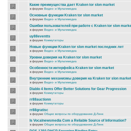
Какие преимущества дает Kraken tor slon market
в форуме
Видео- и Мультимедиа
Основные функции Kraken tor slon market
в форуме
Видео- и Мультимедиа
Ошибки пользователей при работе с Kraken tor slon marke
в форуме
Видео- и Мультимедиа
uy88eventts
в форуме
Коммутаторы
Новые функции Kraken tor slon market последних лет
в форуме
Видео- и Мультимедиа
Уровни доверия на Kraken tor slon market
в форуме
Видео- и Мультимедиа
Особенности интерфейса Kraken tor slon market
в форуме
Видео- и Мультимедиа
Внутренние механизмы доверия на Kraken tor slon marke
в форуме
Видео- и Мультимедиа
Diablo 4 Items Offer Better Solutions for Gear Progression
в форуме
Коммутаторы
rr88auctionn
в форуме
Коммутаторы
rr88gratisc
в форуме
Общие вопросы по оборудованию Д-Линк
Is Vocalnewsmedia Com a Reliable Source of Information?
в форуме
Общие вопросы по оборудованию Д-Линк