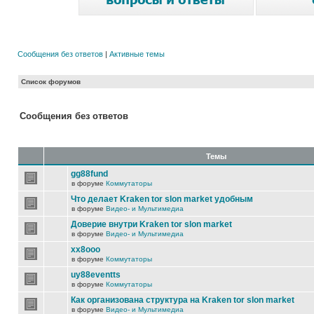
Сообщения без ответов
|
Активные темы
Список форумов
Сообщения без ответов
Темы
gg88fund
в форуме
Коммутаторы
Что делает Kraken tor slon market удобным
в форуме
Видео- и Мультимедиа
Доверие внутри Kraken tor slon market
в форуме
Видео- и Мультимедиа
xx8ooo
в форуме
Коммутаторы
uy88eventts
в форуме
Коммутаторы
Как организована структура на Kraken tor slon market
в форуме
Видео- и Мультимедиа