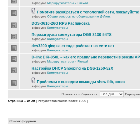
в форуме
Маршрутизаторы и Firewall
Помогите разобраться с топологией сети, пожалуйста!
в форуме
Общие вопросы по оборудованию Д-Линк
DGS-3610-26G RPS Распиновка
в форуме
Коммутаторы
Перезагрузка коммутатора DGS-3130-54TS
в форуме
Коммутаторы
des3200 qinq на стенде работает на сети нет
в форуме
Коммутаторы
D-link DIR-850L – как его правильно перевести в режим AP
в форуме
Маршрутизаторы и Firewall
Настройка DHCP Snooping на DGS-1250-52X
в форуме
Коммутаторы
Проблемы с выводом команды show fdb, шлюк
в форуме
Коммутаторы
Показать сообщения за:
Сортирова
Страница
1
из
20
[ Результатов поиска более 1000 ]
Список форумов