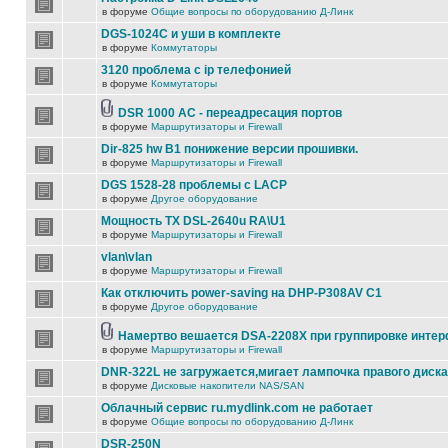
в форуме
Общие вопросы по оборудованию Д-Линк
DGS-1024C и уши в комплекте
в форуме
Коммутаторы
3120 проблема с ip телефонией
в форуме
Коммутаторы
DSR 1000 AC - переадресация портов
в форуме
Маршрутизаторы и Firewall
Dir-825 hw B1 понижение версии прошивки.
в форуме
Маршрутизаторы и Firewall
DGS 1528-28 проблемы с LACP
в форуме
Другое оборудование
Мощность TX DSL-2640u RA\U1
в форуме
Маршрутизаторы и Firewall
vlan\vlan
в форуме
Маршрутизаторы и Firewall
Как отключить power-saving на DHP-P308AV C1
в форуме
Другое оборудование
Намертво вешается DSA-2208X при группировке инте
в форуме
Маршрутизаторы и Firewall
DNR-322L не загружается,мигает лампочка правого диска
в форуме
Дисковые накопители NAS/SAN
Облачный сервис ru.mydlink.com не работает
в форуме
Общие вопросы по оборудованию Д-Линк
DSR-250N