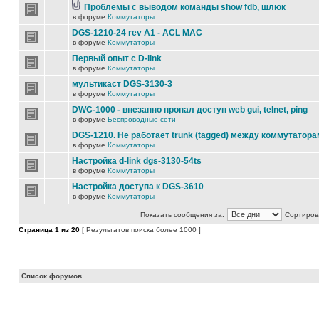
Проблемы с выводом команды show fdb, шлюк
в форуме
Коммутаторы
DGS-1210-24 rev A1 - ACL MAC
в форуме
Коммутаторы
Первый опыт с D-link
в форуме
Коммутаторы
мультикаст DGS-3130-3
в форуме
Коммутаторы
DWC-1000 - внезапно пропал доступ web gui, telnet, ping
в форуме
Беспроводные сети
DGS-1210. Не работает trunk (tagged) между коммутатора
в форуме
Коммутаторы
Настройка d-link dgs-3130-54ts
в форуме
Коммутаторы
Настройка доступа к DGS-3610
в форуме
Коммутаторы
Показать сообщения за:
Сортирова
Страница
1
из
20
[ Результатов поиска более 1000 ]
Список форумов