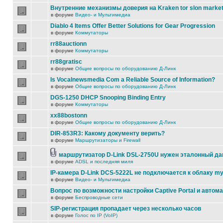
Внутренние механизмы доверия на Kraken tor slon marke
в форуме
Видео- и Мультимедиа
Diablo 4 Items Offer Better Solutions for Gear Progression
в форуме
Коммутаторы
rr88auctionn
в форуме
Коммутаторы
rr88gratisc
в форуме
Общие вопросы по оборудованию Д-Линк
Is Vocalnewsmedia Com a Reliable Source of Information?
в форуме
Общие вопросы по оборудованию Д-Линк
DGS-1250 DHCP Snooping Binding Entry
в форуме
Коммутаторы
xx88bostonn
в форуме
Общие вопросы по оборудованию Д-Линк
DIR-853R3: Какому документу верить?
в форуме
Маршрутизаторы и Firewall
маршрутизатор D-Link DSL-2750U нужен эталонный д
в форуме
ADSL и последняя миля
IP-камера D-Link DCS-5222L не подключается к облаку my
в форуме
Видео- и Мультимедиа
Вопрос по возможности настройки Captive Portal и автом
в форуме
Беспроводные сети
SIP-регистрация пропадает через несколько часов
в форуме
Голос по IP (VoIP)