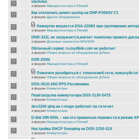
vlan\vlan
в форуме
Маршрутизаторы и Firewall
Как отключить power-saving на DHP-P308AV C1
в форуме
Другое оборудование
Намертво вешается DSA-2208X при группировке инте
в форуме
Маршрутизаторы и Firewall
DNR-322L не загружается,мигает лампочка правого диска
в форуме
Дисковые накопители NAS/SAN
Облачный сервис ru.mydlink.com не работает
в форуме
Общие вопросы по оборудованию Д-Линк
DSR-250N
в форуме
Маршрутизаторы и Firewall
Помогите разобраться с топологией сети, пожалуйста!
в форуме
Общие вопросы по оборудованию Д-Линк
DGS-3610-26G RPS Распиновка
в форуме
Коммутаторы
Перезагрузка коммутатора DGS-3130-54TS
в форуме
Коммутаторы
des3200 qinq на стенде работает на сети нет
в форуме
Коммутаторы
D-link DIR-850L – как его правильно перевести в режим AP
в форуме
Маршрутизаторы и Firewall
Настройка DHCP Snooping на DGS-1250-52X
в форуме
Коммутаторы