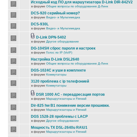
Исходный код ПО для маршутизатора D-Link DIR-842V2
в форуме
Общие вопросы по оборудованию Д-Линк
DCS-920 серийный номер?
в форуме
Видео- и Мультимедиа
DCS-930L
в форуме
Видео- и Мультимедиа
D-Link DPN-5402
в форуме
Другое оборудование
DG-104SH сброс пароля и настроек
в форуме
Голос по IP (VoIP)
Настройка D-Link DSL2640
в форуме
Общие вопросы по оборудованию Д-Линк
DGS-1024C и уши в комплекте
в форуме
Коммутаторы
3120 проблема с ip телефонией
в форуме
Коммутаторы
DSR 1000 AC - переадресация портов
в форуме
Маршрутизаторы и Firewall
Dir-825 hw B1 понижение версии прошивки.
в форуме
Маршрутизаторы и Firewall
DGS 1528-28 проблемы с LACP
в форуме
Другое оборудование
Мощность TX DSL-2640u RA\U1
в форуме
Маршрутизаторы и Firewall