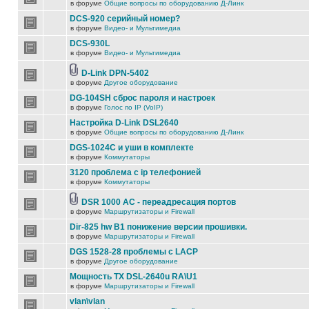
в форуме
Общие вопросы по оборудованию Д-Линк
DCS-920 серийный номер?
в форуме
Видео- и Мультимедиа
DCS-930L
в форуме
Видео- и Мультимедиа
D-Link DPN-5402
в форуме
Другое оборудование
DG-104SH сброс пароля и настроек
в форуме
Голос по IP (VoIP)
Настройка D-Link DSL2640
в форуме
Общие вопросы по оборудованию Д-Линк
DGS-1024C и уши в комплекте
в форуме
Коммутаторы
3120 проблема с ip телефонией
в форуме
Коммутаторы
DSR 1000 AC - переадресация портов
в форуме
Маршрутизаторы и Firewall
Dir-825 hw B1 понижение версии прошивки.
в форуме
Маршрутизаторы и Firewall
DGS 1528-28 проблемы с LACP
в форуме
Другое оборудование
Мощность TX DSL-2640u RA\U1
в форуме
Маршрутизаторы и Firewall
vlan\vlan