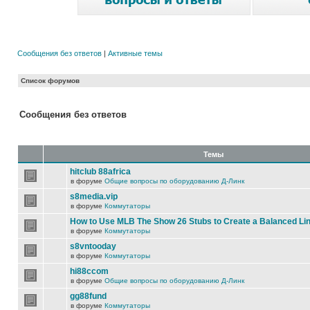
Сообщения без ответов
|
Активные темы
Список форумов
Сообщения без ответов
Темы
hitclub 88africa
в форуме
Общие вопросы по оборудованию Д-Линк
s8media.vip
в форуме
Коммутаторы
How to Use MLB The Show 26 Stubs to Create a Balanced Li
в форуме
Коммутаторы
s8vntooday
в форуме
Коммутаторы
hi88ccom
в форуме
Общие вопросы по оборудованию Д-Линк
gg88fund
в форуме
Коммутаторы