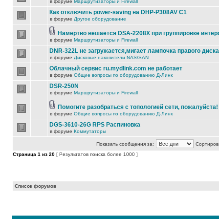
в форуме
Маршрутизаторы и Firewall
Как отключить power-saving на DHP-P308AV C1
в форуме
Другое оборудование
Намертво вешается DSA-2208X при группировке инте
в форуме
Маршрутизаторы и Firewall
DNR-322L не загружается,мигает лампочка правого диска
в форуме
Дисковые накопители NAS/SAN
Облачный сервис ru.mydlink.com не работает
в форуме
Общие вопросы по оборудованию Д-Линк
DSR-250N
в форуме
Маршрутизаторы и Firewall
Помогите разобраться с топологией сети, пожалуйста!
в форуме
Общие вопросы по оборудованию Д-Линк
DGS-3610-26G RPS Распиновка
в форуме
Коммутаторы
Показать сообщения за:
Сортирова
Страница
1
из
20
[ Результатов поиска более 1000 ]
Список форумов