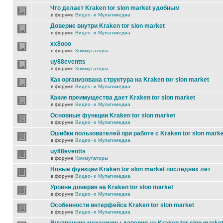
Что делает Kraken tor slon market удобным
в форуме
Видео- и Мультимедиа
Доверие внутри Kraken tor slon market
в форуме
Видео- и Мультимедиа
xx8ooo
в форуме
Коммутаторы
uy88eventts
в форуме
Коммутаторы
Как организована структура на Kraken tor slon market
в форуме
Видео- и Мультимедиа
Какие преимущества дает Kraken tor slon market
в форуме
Видео- и Мультимедиа
Основные функции Kraken tor slon market
в форуме
Видео- и Мультимедиа
Ошибки пользователей при работе с Kraken tor slon marke
в форуме
Видео- и Мультимедиа
uy88eventts
в форуме
Коммутаторы
Новые функции Kraken tor slon market последних лет
в форуме
Видео- и Мультимедиа
Уровни доверия на Kraken tor slon market
в форуме
Видео- и Мультимедиа
Особенности интерфейса Kraken tor slon market
в форуме
Видео- и Мультимедиа