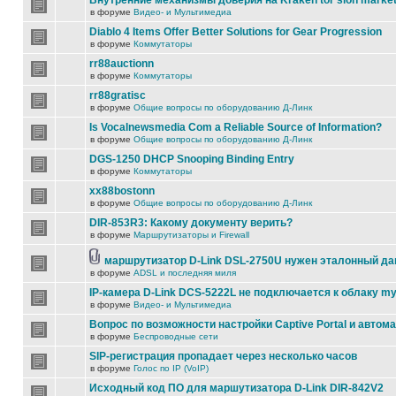
Внутренние механизмы доверия на Kraken tor slon marke
в форуме
Видео- и Мультимедиа
Diablo 4 Items Offer Better Solutions for Gear Progression
в форуме
Коммутаторы
rr88auctionn
в форуме
Коммутаторы
rr88gratisc
в форуме
Общие вопросы по оборудованию Д-Линк
Is Vocalnewsmedia Com a Reliable Source of Information?
в форуме
Общие вопросы по оборудованию Д-Линк
DGS-1250 DHCP Snooping Binding Entry
в форуме
Коммутаторы
xx88bostonn
в форуме
Общие вопросы по оборудованию Д-Линк
DIR-853R3: Какому документу верить?
в форуме
Маршрутизаторы и Firewall
маршрутизатор D-Link DSL-2750U нужен эталонный д
в форуме
ADSL и последняя миля
IP-камера D-Link DCS-5222L не подключается к облаку my
в форуме
Видео- и Мультимедиа
Вопрос по возможности настройки Captive Portal и автом
в форуме
Беспроводные сети
SIP-регистрация пропадает через несколько часов
в форуме
Голос по IP (VoIP)
Исходный код ПО для маршутизатора D-Link DIR-842V2