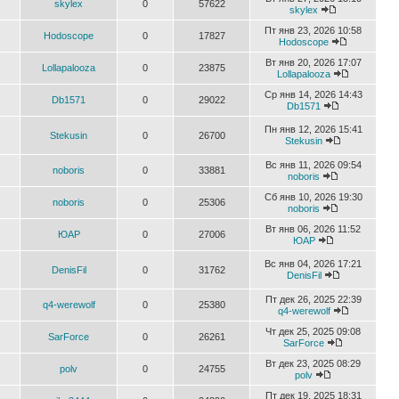
skylex
0
57622
skylex
Пт янв 23, 2026 10:58
Hodoscope
0
17827
Hodoscope
Вт янв 20, 2026 17:07
Lollapalooza
0
23875
Lollapalooza
Ср янв 14, 2026 14:43
Db1571
0
29022
Db1571
Пн янв 12, 2026 15:41
Stekusin
0
26700
Stekusin
Вс янв 11, 2026 09:54
noboris
0
33881
noboris
Сб янв 10, 2026 19:30
noboris
0
25306
noboris
Вт янв 06, 2026 11:52
ЮАР
0
27006
ЮАР
Вс янв 04, 2026 17:21
DenisFil
0
31762
DenisFil
Пт дек 26, 2025 22:39
q4-werewolf
0
25380
q4-werewolf
Чт дек 25, 2025 09:08
SarForce
0
26261
SarForce
Вт дек 23, 2025 08:29
polv
0
24755
polv
Пт дек 19, 2025 18:31