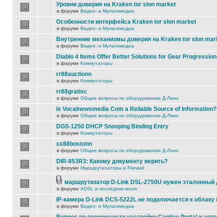
Уровни доверия на Kraken tor slon market
в форуме
Видео- и Мультимедиа
Особенности интерфейса Kraken tor slon market
в форуме
Видео- и Мультимедиа
Внутренние механизмы доверия на Kraken tor slon mar
в форуме
Видео- и Мультимедиа
Diablo 4 Items Offer Better Solutions for Gear Progression
в форуме
Коммутаторы
rr88auctionn
в форуме
Коммутаторы
rr88gratisc
в форуме
Общие вопросы по оборудованию Д-Линк
Is Vocalnewsmedia Com a Reliable Source of Information?
в форуме
Общие вопросы по оборудованию Д-Линк
DGS-1250 DHCP Snooping Binding Entry
в форуме
Коммутаторы
xx88bostonn
в форуме
Общие вопросы по оборудованию Д-Линк
DIR-853R3: Какому документу верить?
в форуме
Маршрутизаторы и Firewall
маршрутизатор D-Link DSL-2750U нужен эталонный
в форуме
ADSL и последняя миля
IP-камера D-Link DCS-5222L не подключается к облаку 
в форуме
Видео- и Мультимедиа