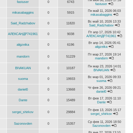
Пн июн 08, 2026 17:39
fastuser
0
6743
fastuser
Пн май 11, 2026 06:03
mikasabaggins
0
5915
mikasabaggins
Вс май 10, 2026 13:33
Said_Radzhabov
0
11820
Said_Radzhabov
Пт апр 17, 2026 10:42
АЛЕКСАНДР741961
0
9038
АЛЕКСАНДР741961
Вт апр 14, 2026 05:41
aligzeika
0
6196
aligzeika
Пт мар 27, 2026 19:14
mandorn
0
51229
mandorn
Пн мар 23, 2026 14:01
BIVAKUAN
0
10187
BIVAKUAN
Вс мар 01, 2026 09:33
suoma
0
19933
suoma
Чт фев 26, 2026 09:21
daniel0
0
13668
daniel0
Вт фев 17, 2026 11:10
Dante
0
15489
Dante
Пт фев 13, 2026 15:17
sergei_shirkov
0
29884
sergei_shirkov
Ср фев 11, 2026 18:50
Sazonovden
0
15357
Sazonovden
Вт янв 27, 2026 13:10