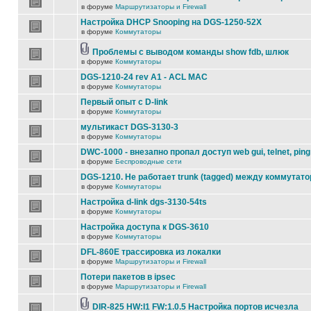
в форуме
Маршрутизаторы и Firewall
Настройка DHCP Snooping на DGS-1250-52X
в форуме
Коммутаторы
Проблемы с выводом команды show fdb, шлюк
в форуме
Коммутаторы
DGS-1210-24 rev A1 - ACL MAC
в форуме
Коммутаторы
Первый опыт с D-link
в форуме
Коммутаторы
мультикаст DGS-3130-3
в форуме
Коммутаторы
DWC-1000 - внезапно пропал доступ web gui, telnet, ping
в форуме
Беспроводные сети
DGS-1210. Не работает trunk (tagged) между коммутато
в форуме
Коммутаторы
Настройка d-link dgs-3130-54ts
в форуме
Коммутаторы
Настройка доступа к DGS-3610
в форуме
Коммутаторы
DFL-860E трассировка из локалки
в форуме
Маршрутизаторы и Firewall
Потери пакетов в ipsec
в форуме
Маршрутизаторы и Firewall
DIR-825 HW:I1 FW:1.0.5 Настройка портов исчезла