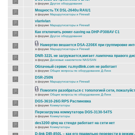
в форуме
Другое оборудование
Мощность TX DSL-2640u RA\U1
в форуме
Маршрутизаторы и Firewall
vlan\vlan
в форуме
Маршрутизаторы и Firewall
Как отключить power-saving на DHP-P308AV C1
в форуме
Другое оборудование
Намертво вешается DSA-2208X при группировке ин
в форуме
Маршрутизаторы и Firewall
DNR-322L не загружается,мигает лампочка правого ди
в форуме
Дисковые накопители NAS/SAN
Облачный сервис ru.mydlink.com не работает
в форуме
Общие вопросы по оборудованию Д-Линк
DSR-250N
в форуме
Маршрутизаторы и Firewall
Помогите разобраться с топологией сети, пожалуйс
в форуме
Общие вопросы по оборудованию Д-Линк
DGS-3610-26G RPS Распиновка
в форуме
Коммутаторы
Перезагрузка коммутатора DGS-3130-54TS
в форуме
Коммутаторы
des3200 qinq на стенде работает на сети нет
в форуме
Коммутаторы
D-link DIR-850L – как его правильно перевести в режим