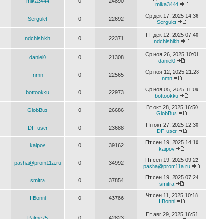
mika3444
0
24890
mika3444
Ср дек 17, 2025 14:36
Sergulet
0
22692
Sergulet
Пт дек 12, 2025 07:40
ndchishikh
0
22371
ndchishikh
Ср ноя 26, 2025 10:01
daniel0
0
21308
daniel0
Ср ноя 12, 2025 21:28
nmn
0
22565
nmn
Ср ноя 05, 2025 11:09
bottookku
0
22973
bottookku
Вт окт 28, 2025 16:50
GlobBus
0
26686
GlobBus
Пн окт 27, 2025 12:30
DF-user
0
23688
DF-user
Пт сен 19, 2025 14:10
kaipov
0
39162
kaipov
Пт сен 19, 2025 09:22
pasha@prom11a.ru
0
34992
pasha@prom11a.ru
Пт сен 19, 2025 07:24
smitra
0
37854
smitra
Чт сен 11, 2025 10:18
IIBonni
0
43786
IIBonni
Пт авг 29, 2025 16:51
Palme75
0
42823