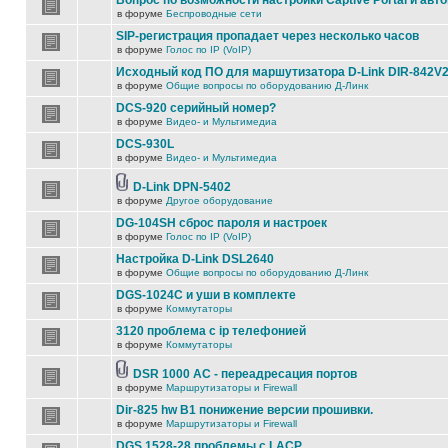
Вопрос по возможности настройки Captive Portal и авт
в форуме
Беспроводные сети
SIP-регистрация пропадает через несколько часов
в форуме
Голос по IP (VoIP)
Исходный код ПО для маршутизатора D-Link DIR-842V
в форуме
Общие вопросы по оборудованию Д-Линк
DCS-920 серийный номер?
в форуме
Видео- и Мультимедиа
DCS-930L
в форуме
Видео- и Мультимедиа
D-Link DPN-5402
в форуме
Другое оборудование
DG-104SH сброс пароля и настроек
в форуме
Голос по IP (VoIP)
Настройка D-Link DSL2640
в форуме
Общие вопросы по оборудованию Д-Линк
DGS-1024C и уши в комплекте
в форуме
Коммутаторы
3120 проблема с ip телефонией
в форуме
Коммутаторы
DSR 1000 AC - переадресация портов
в форуме
Маршрутизаторы и Firewall
Dir-825 hw B1 понижение версии прошивки.
в форуме
Маршрутизаторы и Firewall
DGS 1528-28 проблемы с LACP