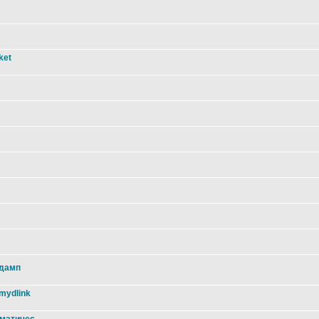
ket
 дамп
mydlink