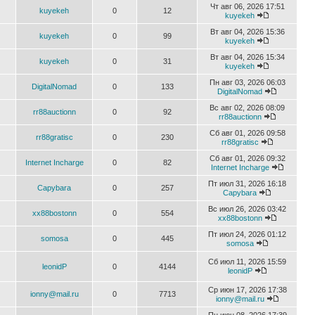
Чт авг 06, 2026 17:51
kuyekeh
0
12
kuyekeh
Вт авг 04, 2026 15:36
kuyekeh
0
99
kuyekeh
Вт авг 04, 2026 15:34
kuyekeh
0
31
kuyekeh
Пн авг 03, 2026 06:03
DigitalNomad
0
133
DigitalNomad
Вс авг 02, 2026 08:09
rr88auctionn
0
92
rr88auctionn
Сб авг 01, 2026 09:58
rr88gratisc
0
230
rr88gratisc
Сб авг 01, 2026 09:32
Internet Incharge
0
82
Internet Incharge
Пт июл 31, 2026 16:18
Capybara
0
257
Capybara
Вс июл 26, 2026 03:42
xx88bostonn
0
554
xx88bostonn
Пт июл 24, 2026 01:12
somosa
0
445
somosa
Сб июл 11, 2026 15:59
leonidP
0
4144
leonidP
Ср июн 17, 2026 17:38
ionny@mail.ru
0
7713
ionny@mail.ru