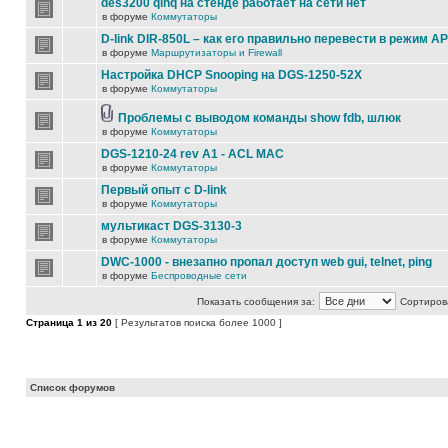
des3200 qinq на стенде работает на сети нет
в форуме
Коммутаторы
D-link DIR-850L – как его правильно перевести в режим AP
в форуме
Маршрутизаторы и Firewall
Настройка DHCP Snooping на DGS-1250-52X
в форуме
Коммутаторы
Проблемы с выводом команды show fdb, шлюк
в форуме
Коммутаторы
DGS-1210-24 rev A1 - ACL MAC
в форуме
Коммутаторы
Первый опыт с D-link
в форуме
Коммутаторы
мультикаст DGS-3130-3
в форуме
Коммутаторы
DWC-1000 - внезапно пропал доступ web gui, telnet, ping
в форуме
Беспроводные сети
Показать сообщения за:
Сортирова
Страница
1
из
20
[ Результатов поиска более 1000 ]
Список форумов