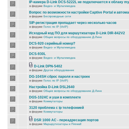
IP-камера D-Link DCS-5222L не подключается к облаку my
в форуме
Видео- и Мультимедиа
Вопрос по возможности настройки Captive Portal и автом
в форуме
Беспроводные сети
SIP-регистрация пропадает через несколько часов
в форуме
Голос по IP (VoIP)
Исходный код ПО для маршутизатора D-Link DIR-842V2
в форуме
Общие вопросы по оборудованию Д-Линк
DCS-920 серийный номер?
в форуме
Видео- и Мультимедиа
DCS-930L
в форуме
Видео- и Мультимедиа
D-Link DPN-5402
в форуме
Другое оборудование
DG-104SH сброс пароля и настроек
в форуме
Голос по IP (VoIP)
Настройка D-Link DSL2640
в форуме
Общие вопросы по оборудованию Д-Линк
DGS-1024C и уши в комплекте
в форуме
Коммутаторы
3120 проблема с ip телефонией
в форуме
Коммутаторы
DSR 1000 AC - переадресация портов
в форуме
Маршрутизаторы и Firewall