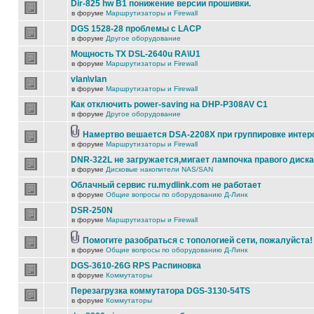
Dir-825 hw B1 понижение версии прошивки.
в форуме
Маршрутизаторы и Firewall
DGS 1528-28 проблемы с LACP
в форуме
Другое оборудование
Мощность TX DSL-2640u RA\U1
в форуме
Маршрутизаторы и Firewall
vlan\vlan
в форуме
Маршрутизаторы и Firewall
Как отключить power-saving на DHP-P308AV C1
в форуме
Другое оборудование
Намертво вешается DSA-2208X при группировке инте
в форуме
Маршрутизаторы и Firewall
DNR-322L не загружается,мигает лампочка правого диска
в форуме
Дисковые накопители NAS/SAN
Облачный сервис ru.mydlink.com не работает
в форуме
Общие вопросы по оборудованию Д-Линк
DSR-250N
в форуме
Маршрутизаторы и Firewall
Помогите разобраться с топологией сети, пожалуйста!
в форуме
Общие вопросы по оборудованию Д-Линк
DGS-3610-26G RPS Распиновка
в форуме
Коммутаторы
Перезагрузка коммутатора DGS-3130-54TS
в форуме
Коммутаторы