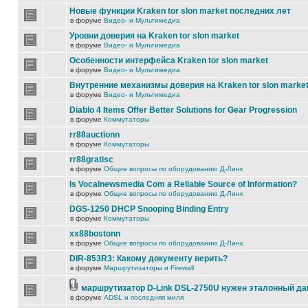
Новые функции Kraken tor slon market последних лет
в форуме
Видео- и Мультимедиа
Уровни доверия на Kraken tor slon market
в форуме
Видео- и Мультимедиа
Особенности интерфейса Kraken tor slon market
в форуме
Видео- и Мультимедиа
Внутренние механизмы доверия на Kraken tor slon marke
в форуме
Видео- и Мультимедиа
Diablo 4 Items Offer Better Solutions for Gear Progression
в форуме
Коммутаторы
rr88auctionn
в форуме
Коммутаторы
rr88gratisc
в форуме
Общие вопросы по оборудованию Д-Линк
Is Vocalnewsmedia Com a Reliable Source of Information?
в форуме
Общие вопросы по оборудованию Д-Линк
DGS-1250 DHCP Snooping Binding Entry
в форуме
Коммутаторы
xx88bostonn
в форуме
Общие вопросы по оборудованию Д-Линк
DIR-853R3: Какому документу верить?
в форуме
Маршрутизаторы и Firewall
маршрутизатор D-Link DSL-2750U нужен эталонный д
в форуме
ADSL и последняя миля