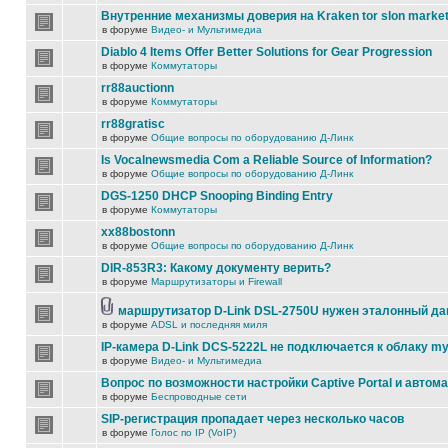
Внутренние механизмы доверия на Kraken tor slon marke
в форуме
Видео- и Мультимедиа
Diablo 4 Items Offer Better Solutions for Gear Progression
в форуме
Коммутаторы
rr88auctionn
в форуме
Коммутаторы
rr88gratisc
в форуме
Общие вопросы по оборудованию Д-Линк
Is Vocalnewsmedia Com a Reliable Source of Information?
в форуме
Общие вопросы по оборудованию Д-Линк
DGS-1250 DHCP Snooping Binding Entry
в форуме
Коммутаторы
xx88bostonn
в форуме
Общие вопросы по оборудованию Д-Линк
DIR-853R3: Какому документу верить?
в форуме
Маршрутизаторы и Firewall
маршрутизатор D-Link DSL-2750U нужен эталонный д
в форуме
ADSL и последняя миля
IP-камера D-Link DCS-5222L не подключается к облаку my
в форуме
Видео- и Мультимедиа
Вопрос по возможности настройки Captive Portal и автом
в форуме
Беспроводные сети
SIP-регистрация пропадает через несколько часов
в форуме
Голос по IP (VoIP)