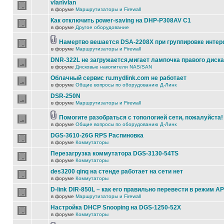
vlan\vlan
в форуме
Маршрутизаторы и Firewall
Как отключить power-saving на DHP-P308AV C1
в форуме
Другое оборудование
Намертво вешается DSA-2208X при группировке инте
в форуме
Маршрутизаторы и Firewall
DNR-322L не загружается,мигает лампочка правого диска
в форуме
Дисковые накопители NAS/SAN
Облачный сервис ru.mydlink.com не работает
в форуме
Общие вопросы по оборудованию Д-Линк
DSR-250N
в форуме
Маршрутизаторы и Firewall
Помогите разобраться с топологией сети, пожалуйста!
в форуме
Общие вопросы по оборудованию Д-Линк
DGS-3610-26G RPS Распиновка
в форуме
Коммутаторы
Перезагрузка коммутатора DGS-3130-54TS
в форуме
Коммутаторы
des3200 qinq на стенде работает на сети нет
в форуме
Коммутаторы
D-link DIR-850L – как его правильно перевести в режим AP
в форуме
Маршрутизаторы и Firewall
Настройка DHCP Snooping на DGS-1250-52X
в форуме
Коммутаторы