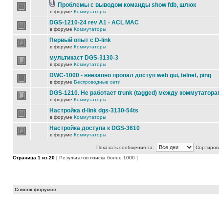
Проблемы с выводом команды show fdb, шлюк
в форуме
Коммутаторы
DGS-1210-24 rev A1 - ACL MAC
в форуме
Коммутаторы
Первый опыт с D-link
в форуме
Коммутаторы
мультикаст DGS-3130-3
в форуме
Коммутаторы
DWC-1000 - внезапно пропал доступ web gui, telnet, ping
в форуме
Беспроводные сети
DGS-1210. Не работает trunk (tagged) между коммутатора
в форуме
Коммутаторы
Настройка d-link dgs-3130-54ts
в форуме
Коммутаторы
Настройка доступа к DGS-3610
в форуме
Коммутаторы
Показать сообщения за:
Сортирова
Страница
1
из
20
[ Результатов поиска более 1000 ]
Список форумов