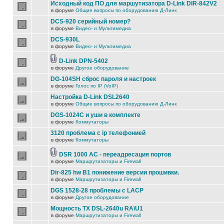
Исходный код ПО для маршутизатора D-Link DIR-842V2
в форуме
Общие вопросы по оборудованию Д-Линк
DCS-920 серийный номер?
в форуме
Видео- и Мультимедиа
DCS-930L
в форуме
Видео- и Мультимедиа
D-Link DPN-5402
в форуме
Другое оборудование
DG-104SH сброс пароля и настроек
в форуме
Голос по IP (VoIP)
Настройка D-Link DSL2640
в форуме
Общие вопросы по оборудованию Д-Линк
DGS-1024C и уши в комплекте
в форуме
Коммутаторы
3120 проблема с ip телефонией
в форуме
Коммутаторы
DSR 1000 AC - переадресация портов
в форуме
Маршрутизаторы и Firewall
Dir-825 hw B1 понижение версии прошивки.
в форуме
Маршрутизаторы и Firewall
DGS 1528-28 проблемы с LACP
в форуме
Другое оборудование
Мощность TX DSL-2640u RA\U1
в форуме
Маршрутизаторы и Firewall