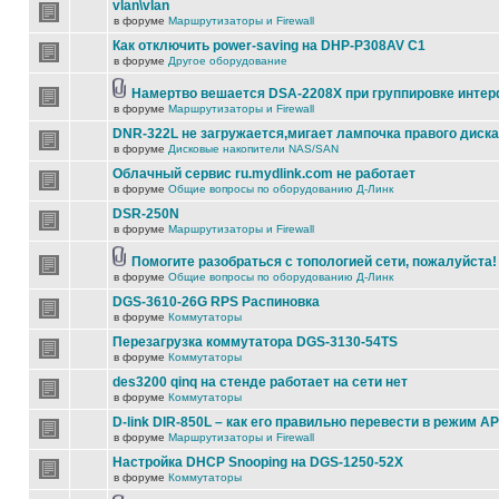
vlan\vlan
в форуме
Маршрутизаторы и Firewall
Как отключить power-saving на DHP-P308AV C1
в форуме
Другое оборудование
Намертво вешается DSA-2208X при группировке инте
в форуме
Маршрутизаторы и Firewall
DNR-322L не загружается,мигает лампочка правого диска
в форуме
Дисковые накопители NAS/SAN
Облачный сервис ru.mydlink.com не работает
в форуме
Общие вопросы по оборудованию Д-Линк
DSR-250N
в форуме
Маршрутизаторы и Firewall
Помогите разобраться с топологией сети, пожалуйста!
в форуме
Общие вопросы по оборудованию Д-Линк
DGS-3610-26G RPS Распиновка
в форуме
Коммутаторы
Перезагрузка коммутатора DGS-3130-54TS
в форуме
Коммутаторы
des3200 qinq на стенде работает на сети нет
в форуме
Коммутаторы
D-link DIR-850L – как его правильно перевести в режим AP
в форуме
Маршрутизаторы и Firewall
Настройка DHCP Snooping на DGS-1250-52X
в форуме
Коммутаторы