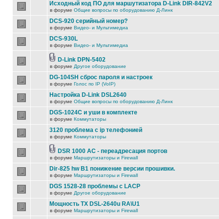
Исходный код ПО для маршутизатора D-Link DIR-842V2
в форуме
Общие вопросы по оборудованию Д-Линк
DCS-920 серийный номер?
в форуме
Видео- и Мультимедиа
DCS-930L
в форуме
Видео- и Мультимедиа
D-Link DPN-5402
в форуме
Другое оборудование
DG-104SH сброс пароля и настроек
в форуме
Голос по IP (VoIP)
Настройка D-Link DSL2640
в форуме
Общие вопросы по оборудованию Д-Линк
DGS-1024C и уши в комплекте
в форуме
Коммутаторы
3120 проблема с ip телефонией
в форуме
Коммутаторы
DSR 1000 AC - переадресация портов
в форуме
Маршрутизаторы и Firewall
Dir-825 hw B1 понижение версии прошивки.
в форуме
Маршрутизаторы и Firewall
DGS 1528-28 проблемы с LACP
в форуме
Другое оборудование
Мощность TX DSL-2640u RA\U1
в форуме
Маршрутизаторы и Firewall