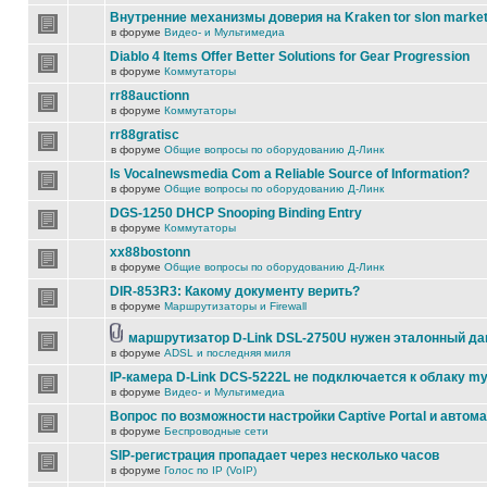
Внутренние механизмы доверия на Kraken tor slon marke
в форуме
Видео- и Мультимедиа
Diablo 4 Items Offer Better Solutions for Gear Progression
в форуме
Коммутаторы
rr88auctionn
в форуме
Коммутаторы
rr88gratisc
в форуме
Общие вопросы по оборудованию Д-Линк
Is Vocalnewsmedia Com a Reliable Source of Information?
в форуме
Общие вопросы по оборудованию Д-Линк
DGS-1250 DHCP Snooping Binding Entry
в форуме
Коммутаторы
xx88bostonn
в форуме
Общие вопросы по оборудованию Д-Линк
DIR-853R3: Какому документу верить?
в форуме
Маршрутизаторы и Firewall
маршрутизатор D-Link DSL-2750U нужен эталонный д
в форуме
ADSL и последняя миля
IP-камера D-Link DCS-5222L не подключается к облаку my
в форуме
Видео- и Мультимедиа
Вопрос по возможности настройки Captive Portal и автом
в форуме
Беспроводные сети
SIP-регистрация пропадает через несколько часов
в форуме
Голос по IP (VoIP)