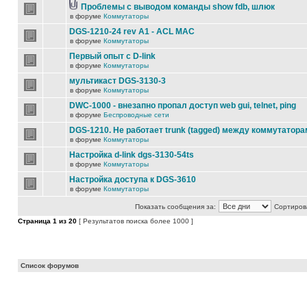
Проблемы с выводом команды show fdb, шлюк
в форуме
Коммутаторы
DGS-1210-24 rev A1 - ACL MAC
в форуме
Коммутаторы
Первый опыт с D-link
в форуме
Коммутаторы
мультикаст DGS-3130-3
в форуме
Коммутаторы
DWC-1000 - внезапно пропал доступ web gui, telnet, ping
в форуме
Беспроводные сети
DGS-1210. Не работает trunk (tagged) между коммутатора
в форуме
Коммутаторы
Настройка d-link dgs-3130-54ts
в форуме
Коммутаторы
Настройка доступа к DGS-3610
в форуме
Коммутаторы
Показать сообщения за:
Сортирова
Страница
1
из
20
[ Результатов поиска более 1000 ]
Список форумов