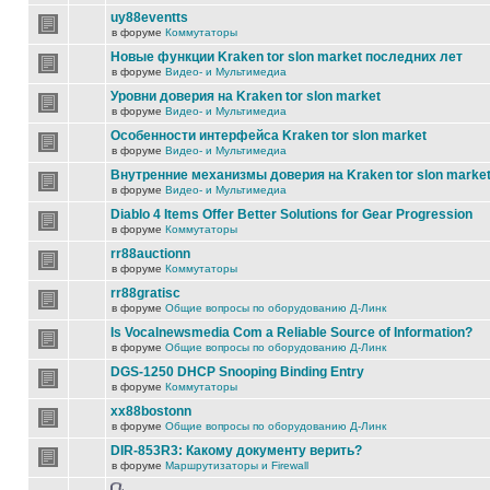
uy88eventts
в форуме
Коммутаторы
Новые функции Kraken tor slon market последних лет
в форуме
Видео- и Мультимедиа
Уровни доверия на Kraken tor slon market
в форуме
Видео- и Мультимедиа
Особенности интерфейса Kraken tor slon market
в форуме
Видео- и Мультимедиа
Внутренние механизмы доверия на Kraken tor slon marke
в форуме
Видео- и Мультимедиа
Diablo 4 Items Offer Better Solutions for Gear Progression
в форуме
Коммутаторы
rr88auctionn
в форуме
Коммутаторы
rr88gratisc
в форуме
Общие вопросы по оборудованию Д-Линк
Is Vocalnewsmedia Com a Reliable Source of Information?
в форуме
Общие вопросы по оборудованию Д-Линк
DGS-1250 DHCP Snooping Binding Entry
в форуме
Коммутаторы
xx88bostonn
в форуме
Общие вопросы по оборудованию Д-Линк
DIR-853R3: Какому документу верить?
в форуме
Маршрутизаторы и Firewall