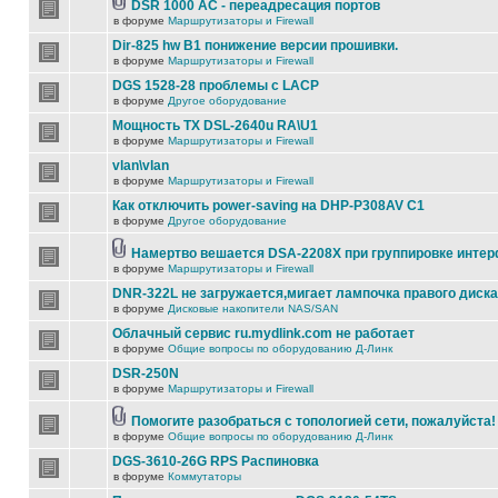
DSR 1000 AC - переадресация портов
в форуме
Маршрутизаторы и Firewall
Dir-825 hw B1 понижение версии прошивки.
в форуме
Маршрутизаторы и Firewall
DGS 1528-28 проблемы с LACP
в форуме
Другое оборудование
Мощность TX DSL-2640u RA\U1
в форуме
Маршрутизаторы и Firewall
vlan\vlan
в форуме
Маршрутизаторы и Firewall
Как отключить power-saving на DHP-P308AV C1
в форуме
Другое оборудование
Намертво вешается DSA-2208X при группировке инте
в форуме
Маршрутизаторы и Firewall
DNR-322L не загружается,мигает лампочка правого диска
в форуме
Дисковые накопители NAS/SAN
Облачный сервис ru.mydlink.com не работает
в форуме
Общие вопросы по оборудованию Д-Линк
DSR-250N
в форуме
Маршрутизаторы и Firewall
Помогите разобраться с топологией сети, пожалуйста!
в форуме
Общие вопросы по оборудованию Д-Линк
DGS-3610-26G RPS Распиновка
в форуме
Коммутаторы