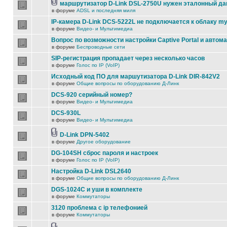
маршрутизатор D-Link DSL-2750U нужен эталонный д
в форуме
ADSL и последняя миля
IP-камера D-Link DCS-5222L не подключается к облаку my
в форуме
Видео- и Мультимедиа
Вопрос по возможности настройки Captive Portal и автом
в форуме
Беспроводные сети
SIP-регистрация пропадает через несколько часов
в форуме
Голос по IP (VoIP)
Исходный код ПО для маршутизатора D-Link DIR-842V2
в форуме
Общие вопросы по оборудованию Д-Линк
DCS-920 серийный номер?
в форуме
Видео- и Мультимедиа
DCS-930L
в форуме
Видео- и Мультимедиа
D-Link DPN-5402
в форуме
Другое оборудование
DG-104SH сброс пароля и настроек
в форуме
Голос по IP (VoIP)
Настройка D-Link DSL2640
в форуме
Общие вопросы по оборудованию Д-Линк
DGS-1024C и уши в комплекте
в форуме
Коммутаторы
3120 проблема с ip телефонией
в форуме
Коммутаторы