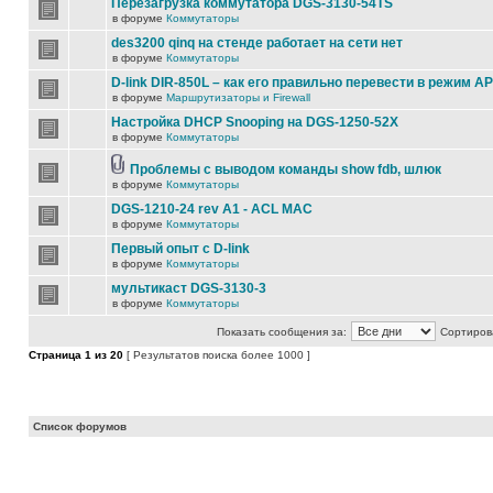
Перезагрузка коммутатора DGS-3130-54TS
в форуме
Коммутаторы
des3200 qinq на стенде работает на сети нет
в форуме
Коммутаторы
D-link DIR-850L – как его правильно перевести в режим AP
в форуме
Маршрутизаторы и Firewall
Настройка DHCP Snooping на DGS-1250-52X
в форуме
Коммутаторы
Проблемы с выводом команды show fdb, шлюк
в форуме
Коммутаторы
DGS-1210-24 rev A1 - ACL MAC
в форуме
Коммутаторы
Первый опыт с D-link
в форуме
Коммутаторы
мультикаст DGS-3130-3
в форуме
Коммутаторы
Показать сообщения за:
Сортирова
Страница
1
из
20
[ Результатов поиска более 1000 ]
Список форумов