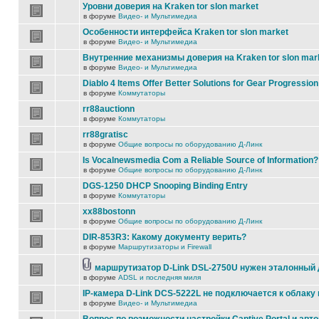
Уровни доверия на Kraken tor slon market
в форуме
Видео- и Мультимедиа
Особенности интерфейса Kraken tor slon market
в форуме
Видео- и Мультимедиа
Внутренние механизмы доверия на Kraken tor slon mar
в форуме
Видео- и Мультимедиа
Diablo 4 Items Offer Better Solutions for Gear Progression
в форуме
Коммутаторы
rr88auctionn
в форуме
Коммутаторы
rr88gratisc
в форуме
Общие вопросы по оборудованию Д-Линк
Is Vocalnewsmedia Com a Reliable Source of Information?
в форуме
Общие вопросы по оборудованию Д-Линк
DGS-1250 DHCP Snooping Binding Entry
в форуме
Коммутаторы
xx88bostonn
в форуме
Общие вопросы по оборудованию Д-Линк
DIR-853R3: Какому документу верить?
в форуме
Маршрутизаторы и Firewall
маршрутизатор D-Link DSL-2750U нужен эталонный
в форуме
ADSL и последняя миля
IP-камера D-Link DCS-5222L не подключается к облаку 
в форуме
Видео- и Мультимедиа