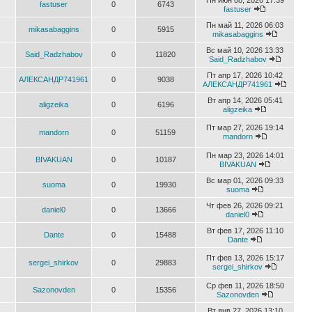
Пн июн 08, 2026 17:39
fastuser
0
6743
fastuser
Пн май 11, 2026 06:03
mikasabaggins
0
5915
mikasabaggins
Вс май 10, 2026 13:33
Said_Radzhabov
0
11820
Said_Radzhabov
Пт апр 17, 2026 10:42
АЛЕКСАНДР741961
0
9038
АЛЕКСАНДР741961
Вт апр 14, 2026 05:41
aligzeika
0
6196
aligzeika
Пт мар 27, 2026 19:14
mandorn
0
51159
mandorn
Пн мар 23, 2026 14:01
BIVAKUAN
0
10187
BIVAKUAN
Вс мар 01, 2026 09:33
suoma
0
19930
suoma
Чт фев 26, 2026 09:21
daniel0
0
13666
daniel0
Вт фев 17, 2026 11:10
Dante
0
15488
Dante
Пт фев 13, 2026 15:17
sergei_shirkov
0
29883
sergei_shirkov
Ср фев 11, 2026 18:50
Sazonovden
0
15356
Sazonovden
Вт янв 27, 2026 13:10