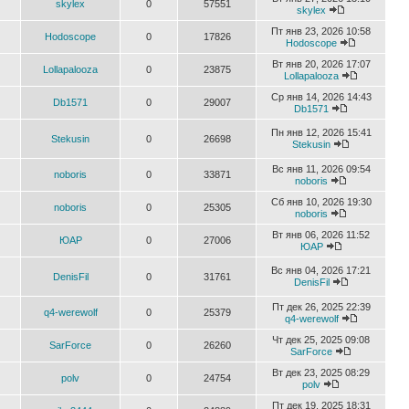
skylex
0
57551
skylex
Пт янв 23, 2026 10:58
Hodoscope
0
17826
Hodoscope
Вт янв 20, 2026 17:07
Lollapalooza
0
23875
Lollapalooza
Ср янв 14, 2026 14:43
Db1571
0
29007
Db1571
Пн янв 12, 2026 15:41
Stekusin
0
26698
Stekusin
Вс янв 11, 2026 09:54
noboris
0
33871
noboris
Сб янв 10, 2026 19:30
noboris
0
25305
noboris
Вт янв 06, 2026 11:52
ЮАР
0
27006
ЮАР
Вс янв 04, 2026 17:21
DenisFil
0
31761
DenisFil
Пт дек 26, 2025 22:39
q4-werewolf
0
25379
q4-werewolf
Чт дек 25, 2025 09:08
SarForce
0
26260
SarForce
Вт дек 23, 2025 08:29
polv
0
24754
polv
Пт дек 19, 2025 18:31