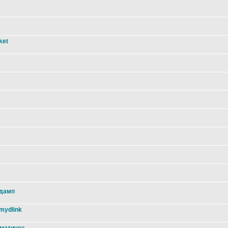
ket
 дамп
mydlink