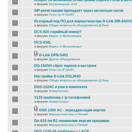
Вопрос по возможности настройки Captive Portal и авт
в форуме
Беспроводные сети
SIP-регистрация пропадает через несколько часов
в форуме
Голос по IP (VoIP)
Исходный код ПО для маршутизатора D-Link DIR-842V
в форуме
Общие вопросы по оборудованию Д-Линк
DCS-920 серийный номер?
в форуме
Видео- и Мультимедиа
DCS-930L
в форуме
Видео- и Мультимедиа
D-Link DPN-5402
в форуме
Другое оборудование
DG-104SH сброс пароля и настроек
в форуме
Голос по IP (VoIP)
Настройка D-Link DSL2640
в форуме
Общие вопросы по оборудованию Д-Линк
DGS-1024C и уши в комплекте
в форуме
Коммутаторы
3120 проблема с ip телефонией
в форуме
Коммутаторы
DSR 1000 AC - переадресация портов
в форуме
Маршрутизаторы и Firewall
Dir-825 hw B1 понижение версии прошивки.
в форуме
Маршрутизаторы и Firewall
DGS 1528-28 проблемы с LACP