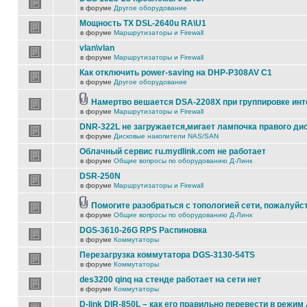
в форуме
Другое оборудование
Мощность TX DSL-2640u RA\U1
в форуме
Маршрутизаторы и Firewall
vlan\vlan
в форуме
Маршрутизаторы и Firewall
Как отключить power-saving на DHP-P308AV C1
в форуме
Другое оборудование
Намертво вешается DSA-2208X при группировке ин
в форуме
Маршрутизаторы и Firewall
DNR-322L не загружается,мигает лампочка правого ди
в форуме
Дисковые накопители NAS/SAN
Облачный сервис ru.mydlink.com не работает
в форуме
Общие вопросы по оборудованию Д-Линк
DSR-250N
в форуме
Маршрутизаторы и Firewall
Помогите разобраться с топологией сети, пожалуйс
в форуме
Общие вопросы по оборудованию Д-Линк
DGS-3610-26G RPS Распиновка
в форуме
Коммутаторы
Перезагрузка коммутатора DGS-3130-54TS
в форуме
Коммутаторы
des3200 qinq на стенде работает на сети нет
в форуме
Коммутаторы
D-link DIR-850L – как его правильно перевести в режим