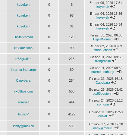
Чт авг 06, 2026 17:51
kuyekeh
0
6
kuyekeh
Вт авг 04, 2026 15:36
kuyekeh
0
97
kuyekeh
Вт авг 04, 2026 15:34
kuyekeh
0
31
kuyekeh
Пн авг 03, 2026 06:03
DigitalNomad
0
128
DigitalNomad
Вс авг 02, 2026 08:09
rr88auctionn
0
90
rr88auctionn
Сб авг 01, 2026 09:58
rr88gratisc
0
218
rr88gratisc
Сб авг 01, 2026 09:32
Internet Incharge
0
80
Internet Incharge
Пт июл 31, 2026 16:18
Capybara
0
254
Capybara
Вс июл 26, 2026 03:42
xx88bostonn
0
553
xx88bostonn
Пт июл 24, 2026 01:12
somosa
0
444
somosa
Сб июл 11, 2026 15:59
leonidP
0
4129
leonidP
Ср июн 17, 2026 17:38
ionny@mail.ru
0
7713
ionny@mail.ru