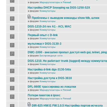
в форуме
Маршрутизаторы и Firewall
Настройка DHCP Snooping на DGS-1250-52X
в форуме
Коммутаторы
Проблемы с выводом команды show fdb, шлюк
в форуме
Коммутаторы
DGS-1210-24 rev A1 - ACL MAC
в форуме
Коммутаторы
Первый опыт с D-link
в форуме
Коммутаторы
мультикаст DGS-3130-3
в форуме
Коммутаторы
DWC-1000 - внезапно пропал доступ web gui, telnet, ping
в форуме
Беспроводные сети
DGS-1210. Не работает trunk (tagged) между коммутато
в форуме
Коммутаторы
Настройка d-link dgs-3130-54ts
в форуме
Коммутаторы
Настройка доступа к DGS-3610
в форуме
Коммутаторы
DFL-860E трассировка из локалки
в форуме
Маршрутизаторы и Firewall
Потери пакетов в ipsec
в форуме
Маршрутизаторы и Firewall
DIR-825 HW:I1 FW:1.0.5 Настройка портов исчезла