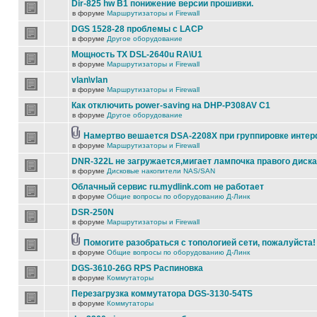
Dir-825 hw B1 понижение версии прошивки.
в форуме
Маршрутизаторы и Firewall
DGS 1528-28 проблемы с LACP
в форуме
Другое оборудование
Мощность TX DSL-2640u RA\U1
в форуме
Маршрутизаторы и Firewall
vlan\vlan
в форуме
Маршрутизаторы и Firewall
Как отключить power-saving на DHP-P308AV C1
в форуме
Другое оборудование
Намертво вешается DSA-2208X при группировке инте
в форуме
Маршрутизаторы и Firewall
DNR-322L не загружается,мигает лампочка правого диска
в форуме
Дисковые накопители NAS/SAN
Облачный сервис ru.mydlink.com не работает
в форуме
Общие вопросы по оборудованию Д-Линк
DSR-250N
в форуме
Маршрутизаторы и Firewall
Помогите разобраться с топологией сети, пожалуйста!
в форуме
Общие вопросы по оборудованию Д-Линк
DGS-3610-26G RPS Распиновка
в форуме
Коммутаторы
Перезагрузка коммутатора DGS-3130-54TS
в форуме
Коммутаторы