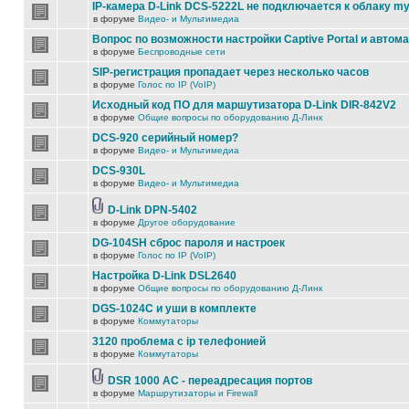
IP-камера D-Link DCS-5222L не подключается к облаку my
в форуме
Видео- и Мультимедиа
Вопрос по возможности настройки Captive Portal и автом
в форуме
Беспроводные сети
SIP-регистрация пропадает через несколько часов
в форуме
Голос по IP (VoIP)
Исходный код ПО для маршутизатора D-Link DIR-842V2
в форуме
Общие вопросы по оборудованию Д-Линк
DCS-920 серийный номер?
в форуме
Видео- и Мультимедиа
DCS-930L
в форуме
Видео- и Мультимедиа
D-Link DPN-5402
в форуме
Другое оборудование
DG-104SH сброс пароля и настроек
в форуме
Голос по IP (VoIP)
Настройка D-Link DSL2640
в форуме
Общие вопросы по оборудованию Д-Линк
DGS-1024C и уши в комплекте
в форуме
Коммутаторы
3120 проблема с ip телефонией
в форуме
Коммутаторы
DSR 1000 AC - переадресация портов
в форуме
Маршрутизаторы и Firewall