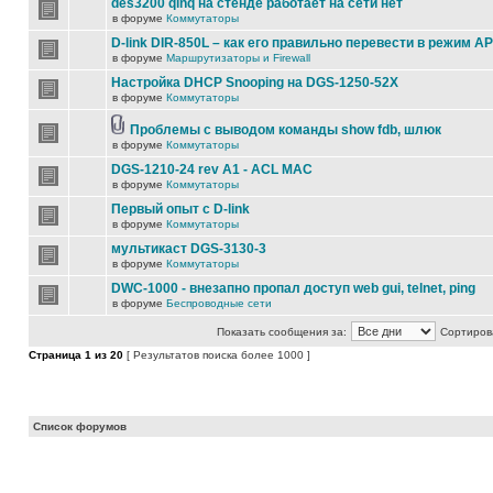
des3200 qinq на стенде работает на сети нет
в форуме
Коммутаторы
D-link DIR-850L – как его правильно перевести в режим AP
в форуме
Маршрутизаторы и Firewall
Настройка DHCP Snooping на DGS-1250-52X
в форуме
Коммутаторы
Проблемы с выводом команды show fdb, шлюк
в форуме
Коммутаторы
DGS-1210-24 rev A1 - ACL MAC
в форуме
Коммутаторы
Первый опыт с D-link
в форуме
Коммутаторы
мультикаст DGS-3130-3
в форуме
Коммутаторы
DWC-1000 - внезапно пропал доступ web gui, telnet, ping
в форуме
Беспроводные сети
Показать сообщения за:
Сортирова
Страница
1
из
20
[ Результатов поиска более 1000 ]
Список форумов