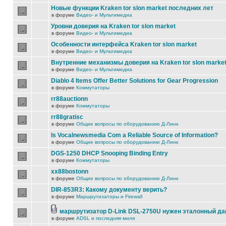
Новые функции Kraken tor slon market последних лет
в форуме
Видео- и Мультимедиа
Уровни доверия на Kraken tor slon market
в форуме
Видео- и Мультимедиа
Особенности интерфейса Kraken tor slon market
в форуме
Видео- и Мультимедиа
Внутренние механизмы доверия на Kraken tor slon marke
в форуме
Видео- и Мультимедиа
Diablo 4 Items Offer Better Solutions for Gear Progression
в форуме
Коммутаторы
rr88auctionn
в форуме
Коммутаторы
rr88gratisc
в форуме
Общие вопросы по оборудованию Д-Линк
Is Vocalnewsmedia Com a Reliable Source of Information?
в форуме
Общие вопросы по оборудованию Д-Линк
DGS-1250 DHCP Snooping Binding Entry
в форуме
Коммутаторы
xx88bostonn
в форуме
Общие вопросы по оборудованию Д-Линк
DIR-853R3: Какому документу верить?
в форуме
Маршрутизаторы и Firewall
маршрутизатор D-Link DSL-2750U нужен эталонный д
в форуме
ADSL и последняя миля