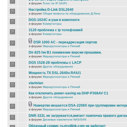
в форуме
Голос по IP (VoIP)
Настройка D-Link DSL2640
в форуме
Общие вопросы по оборудованию Д-Линк
DGS-1024C и уши в комплекте
в форуме
Коммутаторы
3120 проблема с ip телефонией
в форуме
Коммутаторы
DSR 1000 AC - переадресация портов
в форуме
Маршрутизаторы и Firewall
Dir-825 hw B1 понижение версии прошивки.
в форуме
Маршрутизаторы и Firewall
DGS 1528-28 проблемы с LACP
в форуме
Другое оборудование
Мощность TX DSL-2640u RA\U1
в форуме
Маршрутизаторы и Firewall
vlan\vlan
в форуме
Маршрутизаторы и Firewall
Как отключить power-saving на DHP-P308AV C1
в форуме
Другое оборудование
Намертво вешается DSA-2208X при группировке инте
в форуме
Маршрутизаторы и Firewall
DNR-322L не загружается,мигает лампочка правого диска
в форуме
Дисковые накопители NAS/SAN
Облачный сервис ru.mydlink.com не работает