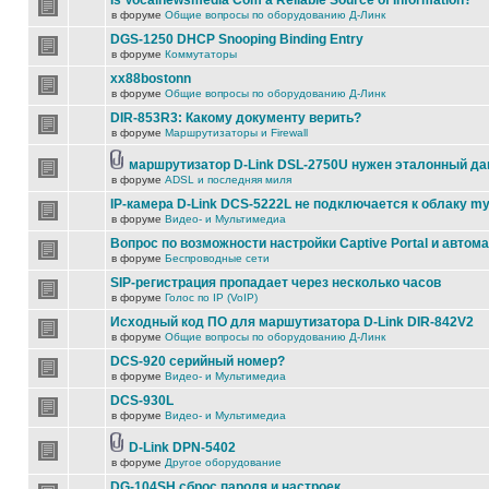
Is Vocalnewsmedia Com a Reliable Source of Information?
в форуме
Общие вопросы по оборудованию Д-Линк
DGS-1250 DHCP Snooping Binding Entry
в форуме
Коммутаторы
xx88bostonn
в форуме
Общие вопросы по оборудованию Д-Линк
DIR-853R3: Какому документу верить?
в форуме
Маршрутизаторы и Firewall
маршрутизатор D-Link DSL-2750U нужен эталонный д
в форуме
ADSL и последняя миля
IP-камера D-Link DCS-5222L не подключается к облаку my
в форуме
Видео- и Мультимедиа
Вопрос по возможности настройки Captive Portal и автом
в форуме
Беспроводные сети
SIP-регистрация пропадает через несколько часов
в форуме
Голос по IP (VoIP)
Исходный код ПО для маршутизатора D-Link DIR-842V2
в форуме
Общие вопросы по оборудованию Д-Линк
DCS-920 серийный номер?
в форуме
Видео- и Мультимедиа
DCS-930L
в форуме
Видео- и Мультимедиа
D-Link DPN-5402
в форуме
Другое оборудование
DG-104SH сброс пароля и настроек