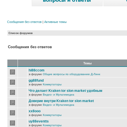
Сообщения без ответов
|
Активные темы
Список форумов
Сообщения без ответов
Темы
hi88ccom
в форуме
Общие вопросы по оборудованию Д-Линк
gg88fund
в форуме
Коммутаторы
Что делает Kraken tor slon market удобным
в форуме
Видео- и Мультимедиа
Доверие внутри Kraken tor slon market
в форуме
Видео- и Мультимедиа
xx8ooo
в форуме
Коммутаторы
uy88eventts
в форуме
Коммутаторы