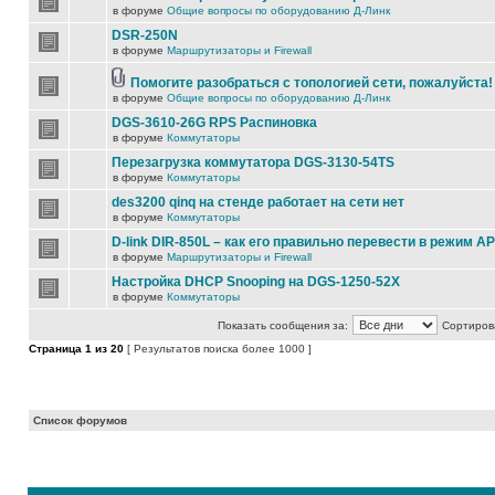
в форуме
Общие вопросы по оборудованию Д-Линк
DSR-250N
в форуме
Маршрутизаторы и Firewall
Помогите разобраться с топологией сети, пожалуйста!
в форуме
Общие вопросы по оборудованию Д-Линк
DGS-3610-26G RPS Распиновка
в форуме
Коммутаторы
Перезагрузка коммутатора DGS-3130-54TS
в форуме
Коммутаторы
des3200 qinq на стенде работает на сети нет
в форуме
Коммутаторы
D-link DIR-850L – как его правильно перевести в режим AP
в форуме
Маршрутизаторы и Firewall
Настройка DHCP Snooping на DGS-1250-52X
в форуме
Коммутаторы
Показать сообщения за:
Сортирова
Страница
1
из
20
[ Результатов поиска более 1000 ]
Список форумов