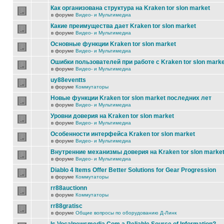
Как организована структура на Kraken tor slon market
в форуме
Видео- и Мультимедиа
Какие преимущества дает Kraken tor slon market
в форуме
Видео- и Мультимедиа
Основные функции Kraken tor slon market
в форуме
Видео- и Мультимедиа
Ошибки пользователей при работе с Kraken tor slon marke
в форуме
Видео- и Мультимедиа
uy88eventts
в форуме
Коммутаторы
Новые функции Kraken tor slon market последних лет
в форуме
Видео- и Мультимедиа
Уровни доверия на Kraken tor slon market
в форуме
Видео- и Мультимедиа
Особенности интерфейса Kraken tor slon market
в форуме
Видео- и Мультимедиа
Внутренние механизмы доверия на Kraken tor slon marke
в форуме
Видео- и Мультимедиа
Diablo 4 Items Offer Better Solutions for Gear Progression
в форуме
Коммутаторы
rr88auctionn
в форуме
Коммутаторы
rr88gratisc
в форуме
Общие вопросы по оборудованию Д-Линк