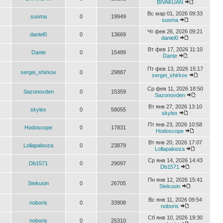
BIVAKUAN
Вс мар 01, 2026 09:33
suoma
0
19949
suoma
Чт фев 26, 2026 09:21
daniel0
0
13669
daniel0
Вт фев 17, 2026 11:10
Dante
0
15489
Dante
Пт фев 13, 2026 15:17
sergei_shirkov
0
29887
sergei_shirkov
Ср фев 11, 2026 18:50
Sazonovden
0
15359
Sazonovden
Вт янв 27, 2026 13:10
skylex
0
58055
skylex
Пт янв 23, 2026 10:58
Hodoscope
0
17831
Hodoscope
Вт янв 20, 2026 17:07
Lollapalooza
0
23879
Lollapalooza
Ср янв 14, 2026 14:43
Db1571
0
29097
Db1571
Пн янв 12, 2026 15:41
Stekusin
0
26705
Stekusin
Вс янв 11, 2026 09:54
noboris
0
33908
noboris
Сб янв 10, 2026 19:30
noboris
0
25310