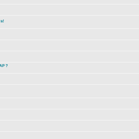
та!
 AP ?