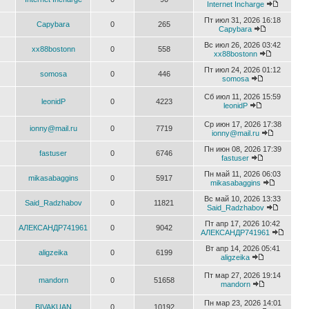
Internet Incharge
Пт июл 31, 2026 16:18
Capybara
0
265
Capybara
Вс июл 26, 2026 03:42
xx88bostonn
0
558
xx88bostonn
Пт июл 24, 2026 01:12
somosa
0
446
somosa
Сб июл 11, 2026 15:59
leonidP
0
4223
leonidP
Ср июн 17, 2026 17:38
ionny@mail.ru
0
7719
ionny@mail.ru
Пн июн 08, 2026 17:39
fastuser
0
6746
fastuser
Пн май 11, 2026 06:03
mikasabaggins
0
5917
mikasabaggins
Вс май 10, 2026 13:33
Said_Radzhabov
0
11821
Said_Radzhabov
Пт апр 17, 2026 10:42
АЛЕКСАНДР741961
0
9042
АЛЕКСАНДР741961
Вт апр 14, 2026 05:41
aligzeika
0
6199
aligzeika
Пт мар 27, 2026 19:14
mandorn
0
51658
mandorn
Пн мар 23, 2026 14:01
BIVAKUAN
0
10192