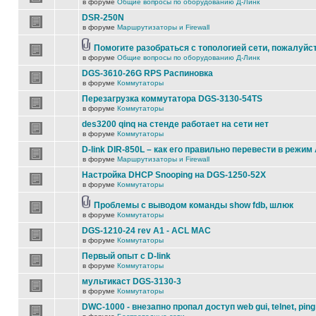
в форуме
Общие вопросы по оборудованию Д-Линк
DSR-250N
в форуме
Маршрутизаторы и Firewall
Помогите разобраться с топологией сети, пожалуйс
в форуме
Общие вопросы по оборудованию Д-Линк
DGS-3610-26G RPS Распиновка
в форуме
Коммутаторы
Перезагрузка коммутатора DGS-3130-54TS
в форуме
Коммутаторы
des3200 qinq на стенде работает на сети нет
в форуме
Коммутаторы
D-link DIR-850L – как его правильно перевести в режим
в форуме
Маршрутизаторы и Firewall
Настройка DHCP Snooping на DGS-1250-52X
в форуме
Коммутаторы
Проблемы с выводом команды show fdb, шлюк
в форуме
Коммутаторы
DGS-1210-24 rev A1 - ACL MAC
в форуме
Коммутаторы
Первый опыт с D-link
в форуме
Коммутаторы
мультикаст DGS-3130-3
в форуме
Коммутаторы
DWC-1000 - внезапно пропал доступ web gui, telnet, ping