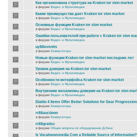
Как организована структура на Kraken tor slon market
в форуме
Видео- и Мультимедиа
Какие преимущества дает Kraken tor slon market
в форуме
Видео- и Мультимедиа
Основные функции Kraken tor slon market
в форуме
Видео- и Мультимедиа
Ошибки пользователей при работе с Kraken tor slon ma
в форуме
Видео- и Мультимедиа
uy88eventts
в форуме
Коммутаторы
Новые функции Kraken tor slon market последних лет
в форуме
Видео- и Мультимедиа
Уровни доверия на Kraken tor slon market
в форуме
Видео- и Мультимедиа
Особенности интерфейса Kraken tor slon market
в форуме
Видео- и Мультимедиа
Внутренние механизмы доверия на Kraken tor slon mar
в форуме
Видео- и Мультимедиа
Diablo 4 Items Offer Better Solutions for Gear Progression
в форуме
Коммутаторы
rr88auctionn
в форуме
Коммутаторы
rr88gratisc
в форуме
Общие вопросы по оборудованию Д-Линк
Is Vocalnewsmedia Com a Reliable Source of Information?