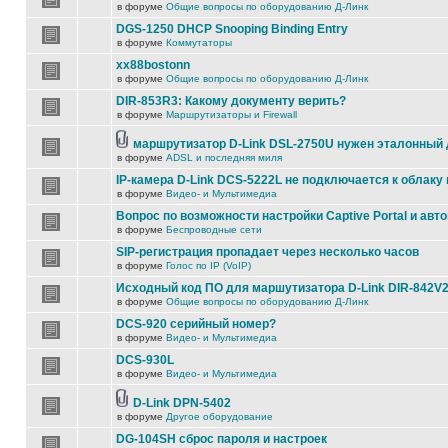
в форуме
Общие вопросы по оборудованию Д-Линк
DGS-1250 DHCP Snooping Binding Entry
в форуме
Коммутаторы
xx88bostonn
в форуме
Общие вопросы по оборудованию Д-Линк
DIR-853R3: Какому документу верить?
в форуме
Маршрутизаторы и Firewall
маршрутизатор D-Link DSL-2750U нужен эталонный
в форуме
ADSL и последняя миля
IP-камера D-Link DCS-5222L не подключается к облаку 
в форуме
Видео- и Мультимедиа
Вопрос по возможности настройки Captive Portal и авт
в форуме
Беспроводные сети
SIP-регистрация пропадает через несколько часов
в форуме
Голос по IP (VoIP)
Исходный код ПО для маршутизатора D-Link DIR-842V
в форуме
Общие вопросы по оборудованию Д-Линк
DCS-920 серийный номер?
в форуме
Видео- и Мультимедиа
DCS-930L
в форуме
Видео- и Мультимедиа
D-Link DPN-5402
в форуме
Другое оборудование
DG-104SH сброс пароля и настроек