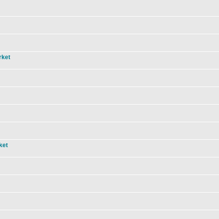
rket
ket