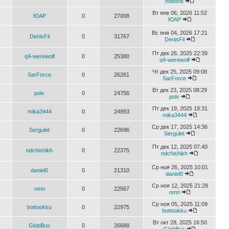
noboris
Вт янв 06, 2026 11:52
ЮАР
0
27008
ЮАР
Вс янв 04, 2026 17:21
DenisFil
0
31767
DenisFil
Пт дек 26, 2025 22:39
q4-werewolf
0
25380
q4-werewolf
Чт дек 25, 2025 09:08
SarForce
0
26261
SarForce
Вт дек 23, 2025 08:29
polv
0
24756
polv
Пт дек 19, 2025 18:31
mika3444
0
24893
mika3444
Ср дек 17, 2025 14:36
Sergulet
0
22696
Sergulet
Пт дек 12, 2025 07:40
ndchishikh
0
22375
ndchishikh
Ср ноя 26, 2025 10:01
daniel0
0
21310
daniel0
Ср ноя 12, 2025 21:28
nmn
0
22567
nmn
Ср ноя 05, 2025 11:09
bottookku
0
22975
bottookku
Вт окт 28, 2025 16:50
GlobBus
0
26688