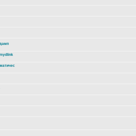
 дамп
mydlink
оматичес
2