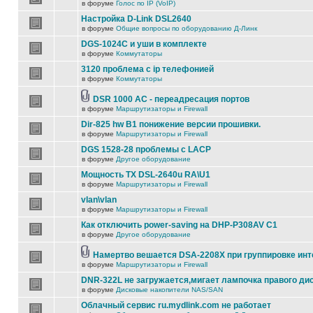
в форуме
Голос по IP (VoIP)
Настройка D-Link DSL2640
в форуме
Общие вопросы по оборудованию Д-Линк
DGS-1024C и уши в комплекте
в форуме
Коммутаторы
3120 проблема с ip телефонией
в форуме
Коммутаторы
DSR 1000 AC - переадресация портов
в форуме
Маршрутизаторы и Firewall
Dir-825 hw B1 понижение версии прошивки.
в форуме
Маршрутизаторы и Firewall
DGS 1528-28 проблемы с LACP
в форуме
Другое оборудование
Мощность TX DSL-2640u RA\U1
в форуме
Маршрутизаторы и Firewall
vlan\vlan
в форуме
Маршрутизаторы и Firewall
Как отключить power-saving на DHP-P308AV C1
в форуме
Другое оборудование
Намертво вешается DSA-2208X при группировке ин
в форуме
Маршрутизаторы и Firewall
DNR-322L не загружается,мигает лампочка правого ди
в форуме
Дисковые накопители NAS/SAN
Облачный сервис ru.mydlink.com не работает