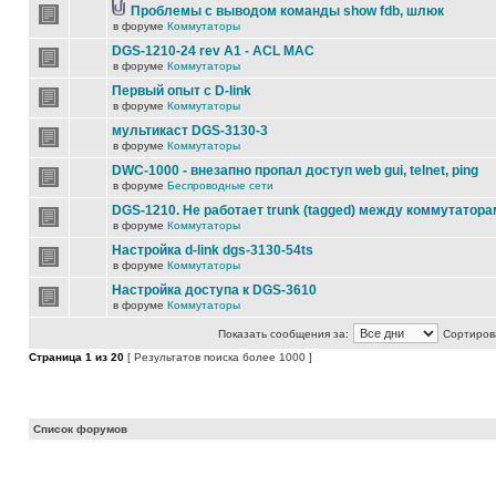
Проблемы с выводом команды show fdb, шлюк
в форуме
Коммутаторы
DGS-1210-24 rev A1 - ACL MAC
в форуме
Коммутаторы
Первый опыт с D-link
в форуме
Коммутаторы
мультикаст DGS-3130-3
в форуме
Коммутаторы
DWC-1000 - внезапно пропал доступ web gui, telnet, ping
в форуме
Беспроводные сети
DGS-1210. Не работает trunk (tagged) между коммутатора
в форуме
Коммутаторы
Настройка d-link dgs-3130-54ts
в форуме
Коммутаторы
Настройка доступа к DGS-3610
в форуме
Коммутаторы
Показать сообщения за:
Сортирова
Страница
1
из
20
[ Результатов поиска более 1000 ]
Список форумов