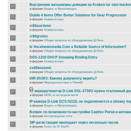
Внутренние механизмы доверия на Kraken tor slon marke
в форуме
Видео- и Мультимедиа
Diablo 4 Items Offer Better Solutions for Gear Progression
в форуме
Коммутаторы
rr88auctionn
в форуме
Коммутаторы
rr88gratisc
в форуме
Общие вопросы по оборудованию Д-Линк
Is Vocalnewsmedia Com a Reliable Source of Information?
в форуме
Общие вопросы по оборудованию Д-Линк
DGS-1250 DHCP Snooping Binding Entry
в форуме
Коммутаторы
xx88bostonn
в форуме
Общие вопросы по оборудованию Д-Линк
DIR-853R3: Какому документу верить?
в форуме
Маршрутизаторы и Firewall
маршрутизатор D-Link DSL-2750U нужен эталонный д
в форуме
ADSL и последняя миля
IP-камера D-Link DCS-5222L не подключается к облаку my
в форуме
Видео- и Мультимедиа
Вопрос по возможности настройки Captive Portal и автом
в форуме
Беспроводные сети
SIP-регистрация пропадает через несколько часов
в форуме
Голос по IP (VoIP)