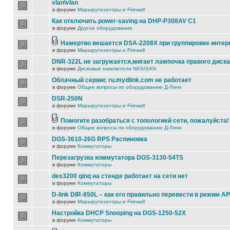
vlan\vlan
в форуме
Маршрутизаторы и Firewall
Как отключить power-saving на DHP-P308AV C1
в форуме
Другое оборудование
Намертво вешается DSA-2208X при группировке инте
в форуме
Маршрутизаторы и Firewall
DNR-322L не загружается,мигает лампочка правого диска
в форуме
Дисковые накопители NAS/SAN
Облачный сервис ru.mydlink.com не работает
в форуме
Общие вопросы по оборудованию Д-Линк
DSR-250N
в форуме
Маршрутизаторы и Firewall
Помогите разобраться с топологией сети, пожалуйста!
в форуме
Общие вопросы по оборудованию Д-Линк
DGS-3610-26G RPS Распиновка
в форуме
Коммутаторы
Перезагрузка коммутатора DGS-3130-54TS
в форуме
Коммутаторы
des3200 qinq на стенде работает на сети нет
в форуме
Коммутаторы
D-link DIR-850L – как его правильно перевести в режим AP
в форуме
Маршрутизаторы и Firewall
Настройка DHCP Snooping на DGS-1250-52X
в форуме
Коммутаторы