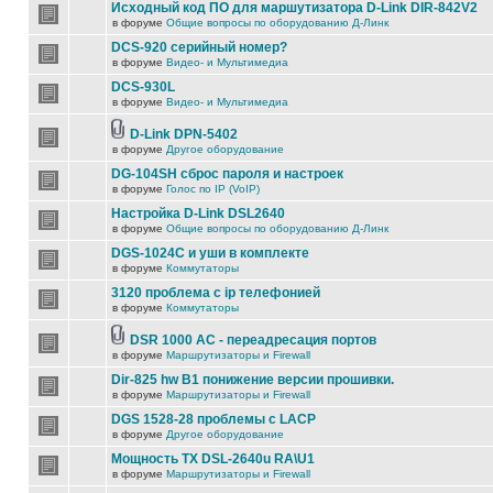
Исходный код ПО для маршутизатора D-Link DIR-842V2
в форуме
Общие вопросы по оборудованию Д-Линк
DCS-920 серийный номер?
в форуме
Видео- и Мультимедиа
DCS-930L
в форуме
Видео- и Мультимедиа
D-Link DPN-5402
в форуме
Другое оборудование
DG-104SH сброс пароля и настроек
в форуме
Голос по IP (VoIP)
Настройка D-Link DSL2640
в форуме
Общие вопросы по оборудованию Д-Линк
DGS-1024C и уши в комплекте
в форуме
Коммутаторы
3120 проблема с ip телефонией
в форуме
Коммутаторы
DSR 1000 AC - переадресация портов
в форуме
Маршрутизаторы и Firewall
Dir-825 hw B1 понижение версии прошивки.
в форуме
Маршрутизаторы и Firewall
DGS 1528-28 проблемы с LACP
в форуме
Другое оборудование
Мощность TX DSL-2640u RA\U1
в форуме
Маршрутизаторы и Firewall