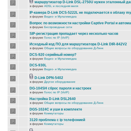
маршрутизатор D-Link DSL-2750U нужен эталонный д
в форуме
ADSL и последняя миля
IP-камера D-Link DCS-5222L не подключается к облаку my
в форуме
Видео- и Мультимедиа
Вопрос по возможности настройки Captive Portal и автом
в форуме
Беспроводные сети
SIP-регистрация пропадает через несколько часов
в форуме
Голос по IP (VoIP)
Исходный код ПО для маршутизатора D-Link DIR-842V2
в форуме
Общие вопросы по оборудованию Д-Линк
DCS-920 серийный номер?
в форуме
Видео- и Мультимедиа
DCS-930L
в форуме
Видео- и Мультимедиа
D-Link DPN-5402
в форуме
Другое оборудование
DG-104SH сброс пароля и настроек
в форуме
Голос по IP (VoIP)
Настройка D-Link DSL2640
в форуме
Общие вопросы по оборудованию Д-Линк
DGS-1024C и уши в комплекте
в форуме
Коммутаторы
3120 проблема с ip телефонией
в форуме
Коммутаторы