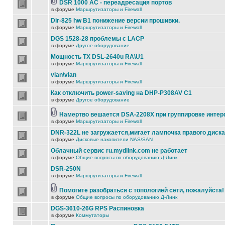
DSR 1000 AC - переадресация портов
в форуме
Маршрутизаторы и Firewall
Dir-825 hw B1 понижение версии прошивки.
в форуме
Маршрутизаторы и Firewall
DGS 1528-28 проблемы с LACP
в форуме
Другое оборудование
Мощность TX DSL-2640u RA\U1
в форуме
Маршрутизаторы и Firewall
vlan\vlan
в форуме
Маршрутизаторы и Firewall
Как отключить power-saving на DHP-P308AV C1
в форуме
Другое оборудование
Намертво вешается DSA-2208X при группировке инте
в форуме
Маршрутизаторы и Firewall
DNR-322L не загружается,мигает лампочка правого диска
в форуме
Дисковые накопители NAS/SAN
Облачный сервис ru.mydlink.com не работает
в форуме
Общие вопросы по оборудованию Д-Линк
DSR-250N
в форуме
Маршрутизаторы и Firewall
Помогите разобраться с топологией сети, пожалуйста!
в форуме
Общие вопросы по оборудованию Д-Линк
DGS-3610-26G RPS Распиновка
в форуме
Коммутаторы