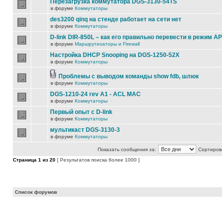
Перезагрузка коммутатора DGS-3130-54TS
в форуме
Коммутаторы
des3200 qinq на стенде работает на сети нет
в форуме
Коммутаторы
D-link DIR-850L – как его правильно перевести в режим AP
в форуме
Маршрутизаторы и Firewall
Настройка DHCP Snooping на DGS-1250-52X
в форуме
Коммутаторы
Проблемы с выводом команды show fdb, шлюк
в форуме
Коммутаторы
DGS-1210-24 rev A1 - ACL MAC
в форуме
Коммутаторы
Первый опыт с D-link
в форуме
Коммутаторы
мультикаст DGS-3130-3
в форуме
Коммутаторы
Показать сообщения за:
Сортирова
Страница
1
из
20
[ Результатов поиска более 1000 ]
Список форумов