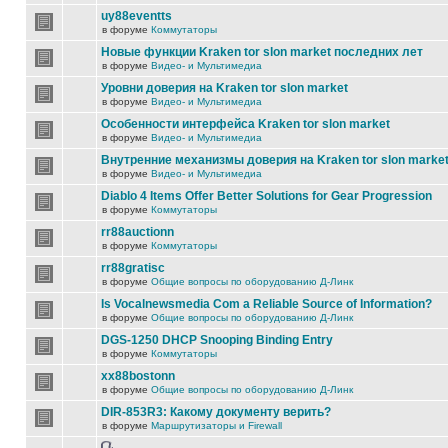
uy88eventts
в форуме
Коммутаторы
Новые функции Kraken tor slon market последних лет
в форуме
Видео- и Мультимедиа
Уровни доверия на Kraken tor slon market
в форуме
Видео- и Мультимедиа
Особенности интерфейса Kraken tor slon market
в форуме
Видео- и Мультимедиа
Внутренние механизмы доверия на Kraken tor slon marke
в форуме
Видео- и Мультимедиа
Diablo 4 Items Offer Better Solutions for Gear Progression
в форуме
Коммутаторы
rr88auctionn
в форуме
Коммутаторы
rr88gratisc
в форуме
Общие вопросы по оборудованию Д-Линк
Is Vocalnewsmedia Com a Reliable Source of Information?
в форуме
Общие вопросы по оборудованию Д-Линк
DGS-1250 DHCP Snooping Binding Entry
в форуме
Коммутаторы
xx88bostonn
в форуме
Общие вопросы по оборудованию Д-Линк
DIR-853R3: Какому документу верить?
в форуме
Маршрутизаторы и Firewall