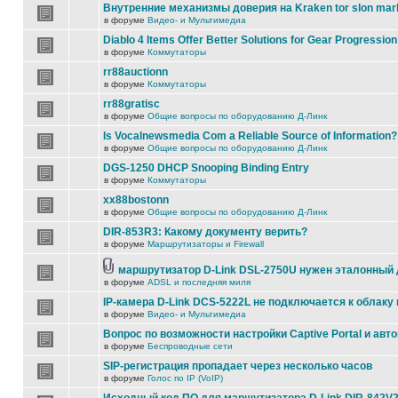
Внутренние механизмы доверия на Kraken tor slon mar
в форуме
Видео- и Мультимедиа
Diablo 4 Items Offer Better Solutions for Gear Progression
в форуме
Коммутаторы
rr88auctionn
в форуме
Коммутаторы
rr88gratisc
в форуме
Общие вопросы по оборудованию Д-Линк
Is Vocalnewsmedia Com a Reliable Source of Information?
в форуме
Общие вопросы по оборудованию Д-Линк
DGS-1250 DHCP Snooping Binding Entry
в форуме
Коммутаторы
xx88bostonn
в форуме
Общие вопросы по оборудованию Д-Линк
DIR-853R3: Какому документу верить?
в форуме
Маршрутизаторы и Firewall
маршрутизатор D-Link DSL-2750U нужен эталонный
в форуме
ADSL и последняя миля
IP-камера D-Link DCS-5222L не подключается к облаку 
в форуме
Видео- и Мультимедиа
Вопрос по возможности настройки Captive Portal и авт
в форуме
Беспроводные сети
SIP-регистрация пропадает через несколько часов
в форуме
Голос по IP (VoIP)