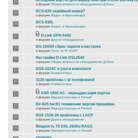
Исходный код ПО для маршутизатора D-Link DIR-842V
в форуме
Общие вопросы по оборудованию Д-Линк
DCS-920 серийный номер?
в форуме
Видео- и Мультимедиа
DCS-930L
в форуме
Видео- и Мультимедиа
D-Link DPN-5402
в форуме
Другое оборудование
DG-104SH сброс пароля и настроек
в форуме
Голос по IP (VoIP)
Настройка D-Link DSL2640
в форуме
Общие вопросы по оборудованию Д-Линк
DGS-1024C и уши в комплекте
в форуме
Коммутаторы
3120 проблема с ip телефонией
в форуме
Коммутаторы
DSR 1000 AC - переадресация портов
в форуме
Маршрутизаторы и Firewall
Dir-825 hw B1 понижение версии прошивки.
в форуме
Маршрутизаторы и Firewall
DGS 1528-28 проблемы с LACP
в форуме
Другое оборудование
Мощность TX DSL-2640u RA\U1
в форуме
Маршрутизаторы и Firewall
vlan\vlan