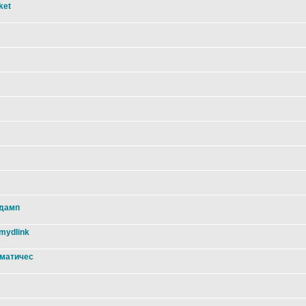
ket
 дамп
mydlink
оматичес