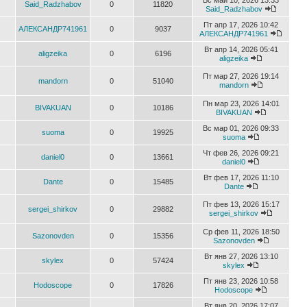
Вс май 10, 2026 13:33
Said_Radzhabov
0
11820
Said_Radzhabov
Пт апр 17, 2026 10:42
АЛЕКСАНДР741961
0
9037
АЛЕКСАНДР741961
Вт апр 14, 2026 05:41
aligzeika
0
6196
aligzeika
Пт мар 27, 2026 19:14
mandorn
0
51040
mandorn
Пн мар 23, 2026 14:01
BIVAKUAN
0
10186
BIVAKUAN
Вс мар 01, 2026 09:33
suoma
0
19925
suoma
Чт фев 26, 2026 09:21
daniel0
0
13661
daniel0
Вт фев 17, 2026 11:10
Dante
0
15485
Dante
Пт фев 13, 2026 15:17
sergei_shirkov
0
29882
sergei_shirkov
Ср фев 11, 2026 18:50
Sazonovden
0
15356
Sazonovden
Вт янв 27, 2026 13:10
skylex
0
57424
skylex
Пт янв 23, 2026 10:58
Hodoscope
0
17826
Hodoscope
Вт янв 20, 2026 17:07