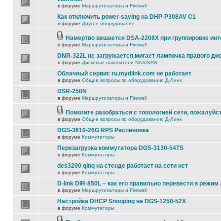
в форуме
Маршрутизаторы и Firewall
Как отключить power-saving на DHP-P308AV C1
в форуме
Другое оборудование
Намертво вешается DSA-2208X при группировке ин
в форуме
Маршрутизаторы и Firewall
DNR-322L не загружается,мигает лампочка правого ди
в форуме
Дисковые накопители NAS/SAN
Облачный сервис ru.mydlink.com не работает
в форуме
Общие вопросы по оборудованию Д-Линк
DSR-250N
в форуме
Маршрутизаторы и Firewall
Помогите разобраться с топологией сети, пожалуйс
в форуме
Общие вопросы по оборудованию Д-Линк
DGS-3610-26G RPS Распиновка
в форуме
Коммутаторы
Перезагрузка коммутатора DGS-3130-54TS
в форуме
Коммутаторы
des3200 qinq на стенде работает на сети нет
в форуме
Коммутаторы
D-link DIR-850L – как его правильно перевести в режим
в форуме
Маршрутизаторы и Firewall
Настройка DHCP Snooping на DGS-1250-52X
в форуме
Коммутаторы