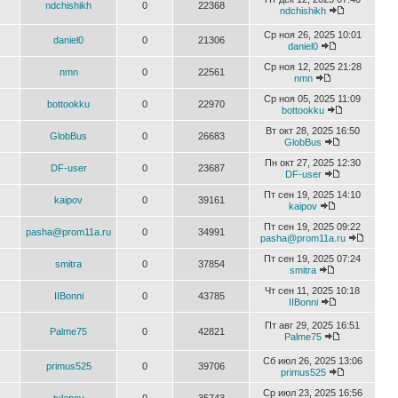
ndchishikh
0
22368
ndchishikh
Ср ноя 26, 2025 10:01
daniel0
0
21306
daniel0
Ср ноя 12, 2025 21:28
nmn
0
22561
nmn
Ср ноя 05, 2025 11:09
bottookku
0
22970
bottookku
Вт окт 28, 2025 16:50
GlobBus
0
26683
GlobBus
Пн окт 27, 2025 12:30
DF-user
0
23687
DF-user
Пт сен 19, 2025 14:10
kaipov
0
39161
kaipov
Пт сен 19, 2025 09:22
pasha@prom11a.ru
0
34991
pasha@prom11a.ru
Пт сен 19, 2025 07:24
smitra
0
37854
smitra
Чт сен 11, 2025 10:18
IIBonni
0
43785
IIBonni
Пт авг 29, 2025 16:51
Palme75
0
42821
Palme75
Сб июл 26, 2025 13:06
primus525
0
39706
primus525
Ср июл 23, 2025 16:56