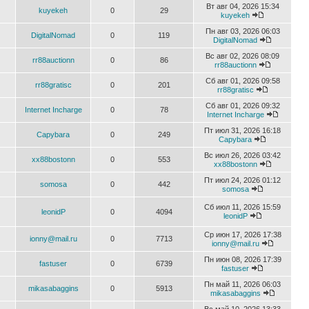
Вт авг 04, 2026 15:34
kuyekeh
0
29
kuyekeh
Пн авг 03, 2026 06:03
DigitalNomad
0
119
DigitalNomad
Вс авг 02, 2026 08:09
rr88auctionn
0
86
rr88auctionn
Сб авг 01, 2026 09:58
rr88gratisc
0
201
rr88gratisc
Сб авг 01, 2026 09:32
Internet Incharge
0
78
Internet Incharge
Пт июл 31, 2026 16:18
Capybara
0
249
Capybara
Вс июл 26, 2026 03:42
xx88bostonn
0
553
xx88bostonn
Пт июл 24, 2026 01:12
somosa
0
442
somosa
Сб июл 11, 2026 15:59
leonidP
0
4094
leonidP
Ср июн 17, 2026 17:38
ionny@mail.ru
0
7713
ionny@mail.ru
Пн июн 08, 2026 17:39
fastuser
0
6739
fastuser
Пн май 11, 2026 06:03
mikasabaggins
0
5913
mikasabaggins