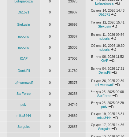
Lollapalooza
0
23875
Lollapalooza
Ср янв 14, 2026 14:43
Db1571
0
28987
Db1571
Пн янв 12, 2026 15:41
Stekusin
0
26698
Stekusin
Вс янв 11, 2026 09:54
noboris
0
33857
noboris
Сб янв 10, 2026 19:30
noboris
0
25305
noboris
Вт янв 06, 2026 11:52
ЮАР
0
27006
ЮАР
Вс янв 04, 2026 17:21
DenisFil
0
31760
DenisFil
Пт дек 26, 2025 22:39
q4-werewolf
0
25375
q4-werewolf
Чт дек 25, 2025 09:08
SarForce
0
26258
SarForce
Вт дек 23, 2025 08:29
polv
0
24749
polv
Пт дек 19, 2025 18:31
mika3444
0
24889
mika3444
Ср дек 17, 2025 14:36
Sergulet
0
22687
Sergulet
Пт дек 12, 2025 07:40