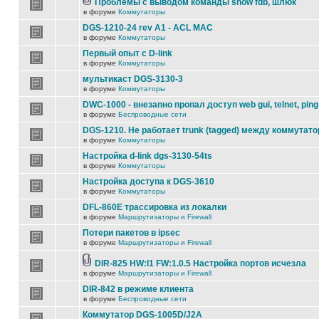
Проблемы с выводом команды show fdb, шлюк
в форуме
Коммутаторы
DGS-1210-24 rev A1 - ACL MAC
в форуме
Коммутаторы
Первый опыт с D-link
в форуме
Коммутаторы
мультикаст DGS-3130-3
в форуме
Коммутаторы
DWC-1000 - внезапно пропал доступ web gui, telnet, ping
в форуме
Беспроводные сети
DGS-1210. Не работает trunk (tagged) между коммутато
в форуме
Коммутаторы
Настройка d-link dgs-3130-54ts
в форуме
Коммутаторы
Настройка доступа к DGS-3610
в форуме
Коммутаторы
DFL-860E трассировка из локалки
в форуме
Маршрутизаторы и Firewall
Потери пакетов в ipsec
в форуме
Маршрутизаторы и Firewall
DIR-825 HW:I1 FW:1.0.5 Настройка портов исчезла
в форуме
Маршрутизаторы и Firewall
DIR-842 в режиме клиента
в форуме
Беспроводные сети
Коммутатор DGS-1005D/J2A