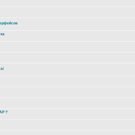
терфейсов
ска
та!
 AP ?