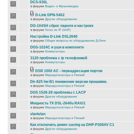
DCS-930L
в форуме
Видео- и Мультимедиа
D-Link DPN-5402
в форуме
Другое оборудование
DG-104SH сброс пароля и настроек
в форуме
Голос по IP (VoIP)
Настройка D-Link DSL2640
в форуме
Общие вопросы по оборудованию Д-Линк
DGS-1024C и уши в комплекте
в форуме
Коммутаторы
3120 проблема с ip телефонией
в форуме
Коммутаторы
DSR 1000 AC - переадресация портов
в форуме
Маршрутизаторы и Firewall
Dir-825 hw B1 понижение версии прошивки.
в форуме
Маршрутизаторы и Firewall
DGS 1528-28 проблемы с LACP
в форуме
Другое оборудование
Мощность TX DSL-2640u RA\U1
в форуме
Маршрутизаторы и Firewall
vlan\vlan
в форуме
Маршрутизаторы и Firewall
Как отключить power-saving на DHP-P308AV C1
в форуме
Другое оборудование