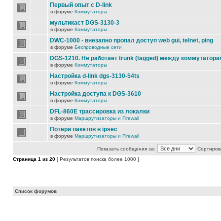
Первый опыт с D-link
в форуме
Коммутаторы
мультикаст DGS-3130-3
в форуме
Коммутаторы
DWC-1000 - внезапно пропал доступ web gui, telnet, ping
в форуме
Беспроводные сети
DGS-1210. Не работает trunk (tagged) между коммутатора
в форуме
Коммутаторы
Настройка d-link dgs-3130-54ts
в форуме
Коммутаторы
Настройка доступа к DGS-3610
в форуме
Коммутаторы
DFL-860E трассировка из локалки
в форуме
Маршрутизаторы и Firewall
Потери пакетов в ipsec
в форуме
Маршрутизаторы и Firewall
Показать сообщения за:
Сортирова
Страница
1
из
20
[ Результатов поиска более 1000 ]
Список форумов