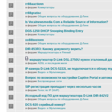
rr88auctionn
в форуме
Коммутаторы
rr88gratisc
в форуме
Общие вопросы по оборудованию Д-Линк
Is Vocalnewsmedia Com a Reliable Source of Information?
в форуме
Общие вопросы по оборудованию Д-Линк
DGS-1250 DHCP Snooping Binding Entry
в форуме
Коммутаторы
xx88bostonn
в форуме
Общие вопросы по оборудованию Д-Линк
DIR-853R3: Какому документу верить?
в форуме
Маршрутизаторы и Firewall
маршрутизатор D-Link DSL-2750U нужен эталонный д
в форуме
ADSL и последняя миля
IP-камера D-Link DCS-5222L не подключается к облаку my
в форуме
Видео- и Мультимедиа
Вопрос по возможности настройки Captive Portal и автом
в форуме
Беспроводные сети
SIP-регистрация пропадает через несколько часов
в форуме
Голос по IP (VoIP)
Исходный код ПО для маршутизатора D-Link DIR-842V2
в форуме
Общие вопросы по оборудованию Д-Линк
DCS-920 серийный номер?
в форуме
Видео- и Мультимедиа