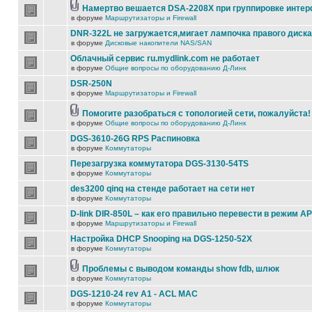
Намертво вешается DSA-2208X при группировке инте
в форуме
Маршрутизаторы и Firewall
DNR-322L не загружается,мигает лампочка правого диска
в форуме
Дисковые накопители NAS/SAN
Облачный сервис ru.mydlink.com не работает
в форуме
Общие вопросы по оборудованию Д-Линк
DSR-250N
в форуме
Маршрутизаторы и Firewall
Помогите разобраться с топологией сети, пожалуйста!
в форуме
Общие вопросы по оборудованию Д-Линк
DGS-3610-26G RPS Распиновка
в форуме
Коммутаторы
Перезагрузка коммутатора DGS-3130-54TS
в форуме
Коммутаторы
des3200 qinq на стенде работает на сети нет
в форуме
Коммутаторы
D-link DIR-850L – как его правильно перевести в режим AP
в форуме
Маршрутизаторы и Firewall
Настройка DHCP Snooping на DGS-1250-52X
в форуме
Коммутаторы
Проблемы с выводом команды show fdb, шлюк
в форуме
Коммутаторы
DGS-1210-24 rev A1 - ACL MAC
в форуме
Коммутаторы