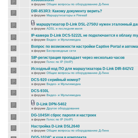
xx88bostonn
в форуме
Общие вопросы по оборудованию Д-Линк
DIR-853R3: Какому документу верить?
в форуме
Маршрутизаторы и Firewall
маршрутизатор D-Link DSL-2750U нужен эталонный д
в форуме
ADSL и последняя миля
IP-камера D-Link DCS-5222L не подключается к облаку my
в форуме
Видео- и Мультимедиа
Вопрос по возможности настройки Captive Portal и автом
в форуме
Беспроводные сети
SIP-регистрация пропадает через несколько часов
в форуме
Голос по IP (VoIP)
Исходный код ПО для маршутизатора D-Link DIR-842V2
в форуме
Общие вопросы по оборудованию Д-Линк
DCS-920 серийный номер?
в форуме
Видео- и Мультимедиа
DCS-930L
в форуме
Видео- и Мультимедиа
D-Link DPN-5402
в форуме
Другое оборудование
DG-104SH сброс пароля и настроек
в форуме
Голос по IP (VoIP)
Настройка D-Link DSL2640
в форуме
Общие вопросы по оборудованию Д-Линк
DGS-1024C и уши в комплекте