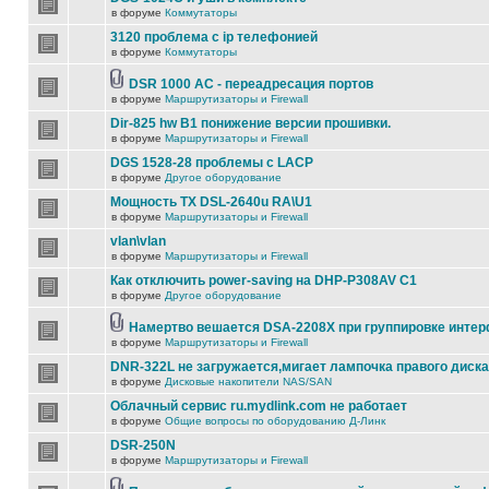
в форуме
Коммутаторы
3120 проблема с ip телефонией
в форуме
Коммутаторы
DSR 1000 AC - переадресация портов
в форуме
Маршрутизаторы и Firewall
Dir-825 hw B1 понижение версии прошивки.
в форуме
Маршрутизаторы и Firewall
DGS 1528-28 проблемы с LACP
в форуме
Другое оборудование
Мощность TX DSL-2640u RA\U1
в форуме
Маршрутизаторы и Firewall
vlan\vlan
в форуме
Маршрутизаторы и Firewall
Как отключить power-saving на DHP-P308AV C1
в форуме
Другое оборудование
Намертво вешается DSA-2208X при группировке инте
в форуме
Маршрутизаторы и Firewall
DNR-322L не загружается,мигает лампочка правого диска
в форуме
Дисковые накопители NAS/SAN
Облачный сервис ru.mydlink.com не работает
в форуме
Общие вопросы по оборудованию Д-Линк
DSR-250N
в форуме
Маршрутизаторы и Firewall