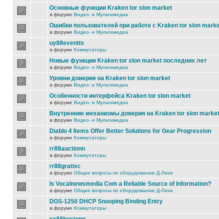
Основные функции Kraken tor slon market
в форуме
Видео- и Мультимедиа
Ошибки пользователей при работе с Kraken tor slon marke
в форуме
Видео- и Мультимедиа
uy88eventts
в форуме
Коммутаторы
Новые функции Kraken tor slon market последних лет
в форуме
Видео- и Мультимедиа
Уровни доверия на Kraken tor slon market
в форуме
Видео- и Мультимедиа
Особенности интерфейса Kraken tor slon market
в форуме
Видео- и Мультимедиа
Внутренние механизмы доверия на Kraken tor slon marke
в форуме
Видео- и Мультимедиа
Diablo 4 Items Offer Better Solutions for Gear Progression
в форуме
Коммутаторы
rr88auctionn
в форуме
Коммутаторы
rr88gratisc
в форуме
Общие вопросы по оборудованию Д-Линк
Is Vocalnewsmedia Com a Reliable Source of Information?
в форуме
Общие вопросы по оборудованию Д-Линк
DGS-1250 DHCP Snooping Binding Entry
в форуме
Коммутаторы