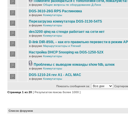
Помогите разобраться с топологией сети, пожалуйста!
в форуме
Общие вопросы по оборудованию Д-Линк
DGS-3610-26G RPS Распиновка
в форуме
Коммутаторы
Перезагрузка коммутатора DGS-3130-54TS
в форуме
Коммутаторы
des3200 qinq на стенде работает на сети нет
в форуме
Коммутаторы
D-link DIR-850L – как его правильно перевести в режим AP
в форуме
Маршрутизаторы и Firewall
Настройка DHCP Snooping на DGS-1250-52X
в форуме
Коммутаторы
Проблемы с выводом команды show fdb, шлюк
в форуме
Коммутаторы
DGS-1210-24 rev A1 - ACL MAC
в форуме
Коммутаторы
Показать сообщения за:
Сортирова
Страница
1
из
20
[ Результатов поиска более 1000 ]
Список форумов