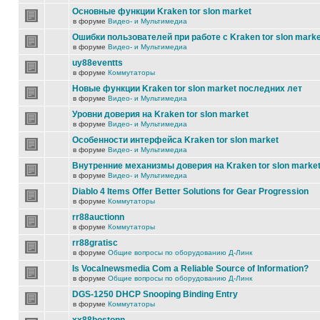
Основные функции Kraken tor slon market
в форуме
Видео- и Мультимедиа
Ошибки пользователей при работе с Kraken tor slon marke
в форуме
Видео- и Мультимедиа
uy88eventts
в форуме
Коммутаторы
Новые функции Kraken tor slon market последних лет
в форуме
Видео- и Мультимедиа
Уровни доверия на Kraken tor slon market
в форуме
Видео- и Мультимедиа
Особенности интерфейса Kraken tor slon market
в форуме
Видео- и Мультимедиа
Внутренние механизмы доверия на Kraken tor slon marke
в форуме
Видео- и Мультимедиа
Diablo 4 Items Offer Better Solutions for Gear Progression
в форуме
Коммутаторы
rr88auctionn
в форуме
Коммутаторы
rr88gratisc
в форуме
Общие вопросы по оборудованию Д-Линк
Is Vocalnewsmedia Com a Reliable Source of Information?
в форуме
Общие вопросы по оборудованию Д-Линк
DGS-1250 DHCP Snooping Binding Entry
в форуме
Коммутаторы