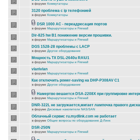
в форуме
Коммутаторы
3120 проблема с ip телефонией
в форуме
Коммутаторы
DSR 1000 AC - переадресация портов
в форуме
Маршрутизаторы и Firewall
Dir-825 hw B1 понижение версии прошивки.
в форуме
Маршрутизаторы и Firewall
DGS 1528-28 проблемы с LACP
в форуме
Другое оборудование
Мощность TX DSL-2640u RA\U1
в форуме
Маршрутизаторы и Firewall
vlan\vlan
в форуме
Маршрутизаторы и Firewall
Как отключить power-saving на DHP-P308AV C1
в форуме
Другое оборудование
Намертво вешается DSA-2208X при группировке инте
в форуме
Маршрутизаторы и Firewall
DNR-322L не загружается,мигает лампочка правого диска
в форуме
Дисковые накопители NAS/SAN
Облачный сервис ru.mydlink.com не работает
в форуме
Общие вопросы по оборудованию Д-Линк
DSR-250N
в форуме
Маршрутизаторы и Firewall