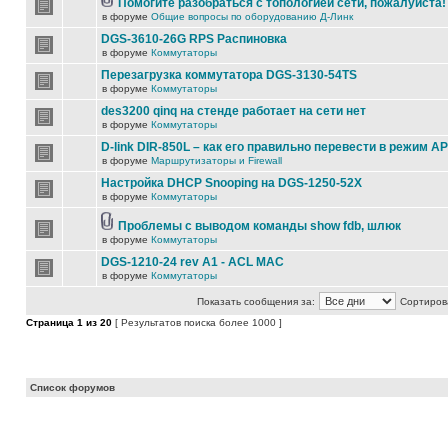
Помогите разобраться с топологией сети, пожалуйста!
в форуме
Общие вопросы по оборудованию Д-Линк
DGS-3610-26G RPS Распиновка
в форуме
Коммутаторы
Перезагрузка коммутатора DGS-3130-54TS
в форуме
Коммутаторы
des3200 qinq на стенде работает на сети нет
в форуме
Коммутаторы
D-link DIR-850L – как его правильно перевести в режим AP
в форуме
Маршрутизаторы и Firewall
Настройка DHCP Snooping на DGS-1250-52X
в форуме
Коммутаторы
Проблемы с выводом команды show fdb, шлюк
в форуме
Коммутаторы
DGS-1210-24 rev A1 - ACL MAC
в форуме
Коммутаторы
Показать сообщения за:
Сортирова
Страница
1
из
20
[ Результатов поиска более 1000 ]
Список форумов