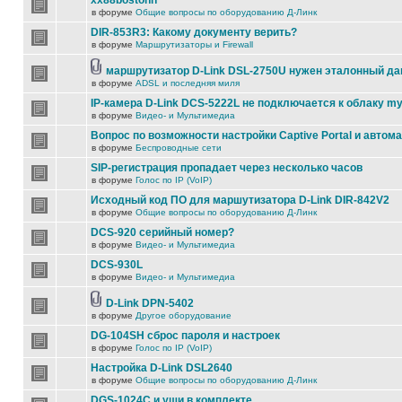
xx88bostonn
в форуме
Общие вопросы по оборудованию Д-Линк
DIR-853R3: Какому документу верить?
в форуме
Маршрутизаторы и Firewall
маршрутизатор D-Link DSL-2750U нужен эталонный д
в форуме
ADSL и последняя миля
IP-камера D-Link DCS-5222L не подключается к облаку my
в форуме
Видео- и Мультимедиа
Вопрос по возможности настройки Captive Portal и автом
в форуме
Беспроводные сети
SIP-регистрация пропадает через несколько часов
в форуме
Голос по IP (VoIP)
Исходный код ПО для маршутизатора D-Link DIR-842V2
в форуме
Общие вопросы по оборудованию Д-Линк
DCS-920 серийный номер?
в форуме
Видео- и Мультимедиа
DCS-930L
в форуме
Видео- и Мультимедиа
D-Link DPN-5402
в форуме
Другое оборудование
DG-104SH сброс пароля и настроек
в форуме
Голос по IP (VoIP)
Настройка D-Link DSL2640
в форуме
Общие вопросы по оборудованию Д-Линк
DGS-1024C и уши в комплекте