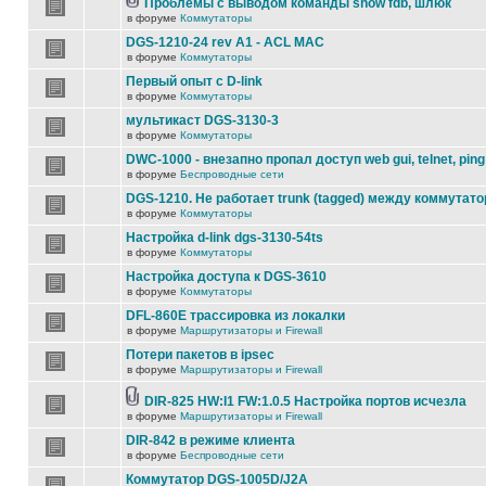
Проблемы с выводом команды show fdb, шлюк
в форуме
Коммутаторы
DGS-1210-24 rev A1 - ACL MAC
в форуме
Коммутаторы
Первый опыт с D-link
в форуме
Коммутаторы
мультикаст DGS-3130-3
в форуме
Коммутаторы
DWC-1000 - внезапно пропал доступ web gui, telnet, ping
в форуме
Беспроводные сети
DGS-1210. Не работает trunk (tagged) между коммутато
в форуме
Коммутаторы
Настройка d-link dgs-3130-54ts
в форуме
Коммутаторы
Настройка доступа к DGS-3610
в форуме
Коммутаторы
DFL-860E трассировка из локалки
в форуме
Маршрутизаторы и Firewall
Потери пакетов в ipsec
в форуме
Маршрутизаторы и Firewall
DIR-825 HW:I1 FW:1.0.5 Настройка портов исчезла
в форуме
Маршрутизаторы и Firewall
DIR-842 в режиме клиента
в форуме
Беспроводные сети
Коммутатор DGS-1005D/J2A