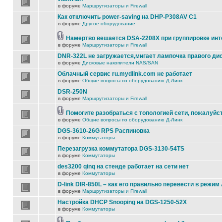
в форуме
Маршрутизаторы и Firewall
Как отключить power-saving на DHP-P308AV C1
в форуме
Другое оборудование
Намертво вешается DSA-2208X при группировке ин
в форуме
Маршрутизаторы и Firewall
DNR-322L не загружается,мигает лампочка правого ди
в форуме
Дисковые накопители NAS/SAN
Облачный сервис ru.mydlink.com не работает
в форуме
Общие вопросы по оборудованию Д-Линк
DSR-250N
в форуме
Маршрутизаторы и Firewall
Помогите разобраться с топологией сети, пожалуйс
в форуме
Общие вопросы по оборудованию Д-Линк
DGS-3610-26G RPS Распиновка
в форуме
Коммутаторы
Перезагрузка коммутатора DGS-3130-54TS
в форуме
Коммутаторы
des3200 qinq на стенде работает на сети нет
в форуме
Коммутаторы
D-link DIR-850L – как его правильно перевести в режим
в форуме
Маршрутизаторы и Firewall
Настройка DHCP Snooping на DGS-1250-52X
в форуме
Коммутаторы