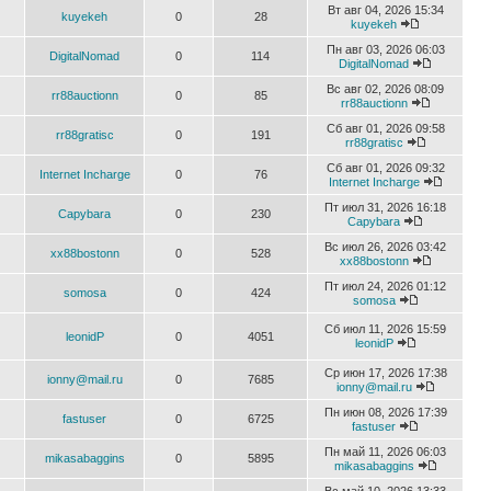
Вт авг 04, 2026 15:34
kuyekeh
0
28
kuyekeh
Пн авг 03, 2026 06:03
DigitalNomad
0
114
DigitalNomad
Вс авг 02, 2026 08:09
rr88auctionn
0
85
rr88auctionn
Сб авг 01, 2026 09:58
rr88gratisc
0
191
rr88gratisc
Сб авг 01, 2026 09:32
Internet Incharge
0
76
Internet Incharge
Пт июл 31, 2026 16:18
Capybara
0
230
Capybara
Вс июл 26, 2026 03:42
xx88bostonn
0
528
xx88bostonn
Пт июл 24, 2026 01:12
somosa
0
424
somosa
Сб июл 11, 2026 15:59
leonidP
0
4051
leonidP
Ср июн 17, 2026 17:38
ionny@mail.ru
0
7685
ionny@mail.ru
Пн июн 08, 2026 17:39
fastuser
0
6725
fastuser
Пн май 11, 2026 06:03
mikasabaggins
0
5895
mikasabaggins