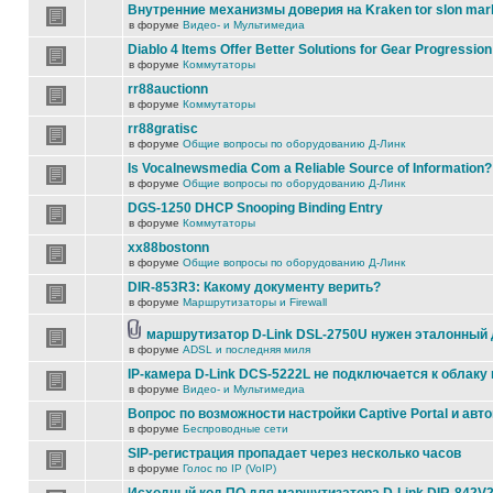
Внутренние механизмы доверия на Kraken tor slon mar
в форуме
Видео- и Мультимедиа
Diablo 4 Items Offer Better Solutions for Gear Progression
в форуме
Коммутаторы
rr88auctionn
в форуме
Коммутаторы
rr88gratisc
в форуме
Общие вопросы по оборудованию Д-Линк
Is Vocalnewsmedia Com a Reliable Source of Information?
в форуме
Общие вопросы по оборудованию Д-Линк
DGS-1250 DHCP Snooping Binding Entry
в форуме
Коммутаторы
xx88bostonn
в форуме
Общие вопросы по оборудованию Д-Линк
DIR-853R3: Какому документу верить?
в форуме
Маршрутизаторы и Firewall
маршрутизатор D-Link DSL-2750U нужен эталонный
в форуме
ADSL и последняя миля
IP-камера D-Link DCS-5222L не подключается к облаку 
в форуме
Видео- и Мультимедиа
Вопрос по возможности настройки Captive Portal и авт
в форуме
Беспроводные сети
SIP-регистрация пропадает через несколько часов
в форуме
Голос по IP (VoIP)