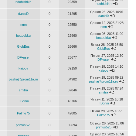
ndchishikh
0
22359
ndchishikh
Ср ноя 26, 2025 10:01
daniel0
0
21295
daniel0
Ср ноя 12, 2025 21:28
nmn
0
22550
nmn
Ср ноя 05, 2025 11:09
bottookku
0
22960
bottookku
Вт окт 28, 2025 16:50
GlobBus
0
26666
GlobBus
Пн окт 27, 2025 12:30
DF-user
0
23677
DF-user
Пт сен 19, 2025 14:10
kaipov
0
39150
kaipov
Пт сен 19, 2025 09:22
pasha@prom11a.ru
0
34982
pasha@prom11a.ru
Пт сен 19, 2025 07:24
smitra
0
37846
smitra
Чт сен 11, 2025 10:18
IIBonni
0
43766
IIBonni
Пт авг 29, 2025 16:51
Palme75
0
42805
Palme75
Сб июл 26, 2025 13:06
primus525
0
39694
primus525
Ср июл 23, 2025 16:56