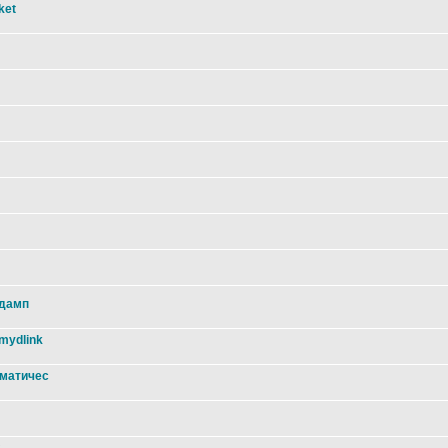
ket
 дамп
mydlink
оматичес