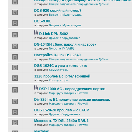
Исходный код ПО для маршутизатора D-Link DIR-842V
в форуме
Общие вопросы по оборудованию Д-Линк
DCS-920 серийный номер?
в форуме
Видео- и Мультимедиа
DCS-930L
в форуме
Видео- и Мультимедиа
D-Link DPN-5402
в форуме
Другое оборудование
DG-104SH сброс пароля и настроек
в форуме
Голос по IP (VoIP)
Настройка D-Link DSL2640
в форуме
Общие вопросы по оборудованию Д-Линк
DGS-1024C и уши в комплекте
в форуме
Коммутаторы
3120 проблема с ip телефонией
в форуме
Коммутаторы
DSR 1000 AC - переадресация портов
в форуме
Маршрутизаторы и Firewall
Dir-825 hw B1 понижение версии прошивки.
в форуме
Маршрутизаторы и Firewall
DGS 1528-28 проблемы с LACP
в форуме
Другое оборудование
Мощность TX DSL-2640u RA\U1
в форуме
Маршрутизаторы и Firewall
vlan\vlan