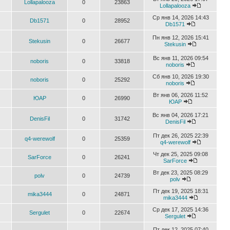
Lollapalooza
0
23863
Lollapalooza
Ср янв 14, 2026 14:43
Db1571
0
28952
Db1571
Пн янв 12, 2026 15:41
Stekusin
0
26677
Stekusin
Вс янв 11, 2026 09:54
noboris
0
33818
noboris
Сб янв 10, 2026 19:30
noboris
0
25292
noboris
Вт янв 06, 2026 11:52
ЮАР
0
26990
ЮАР
Вс янв 04, 2026 17:21
DenisFil
0
31742
DenisFil
Пт дек 26, 2025 22:39
q4-werewolf
0
25359
q4-werewolf
Чт дек 25, 2025 09:08
SarForce
0
26241
SarForce
Вт дек 23, 2025 08:29
polv
0
24739
polv
Пт дек 19, 2025 18:31
mika3444
0
24871
mika3444
Ср дек 17, 2025 14:36
Sergulet
0
22674
Sergulet
Пт дек 12, 2025 07:40