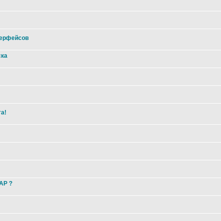
терфейсов
ска
та!
 AP ?