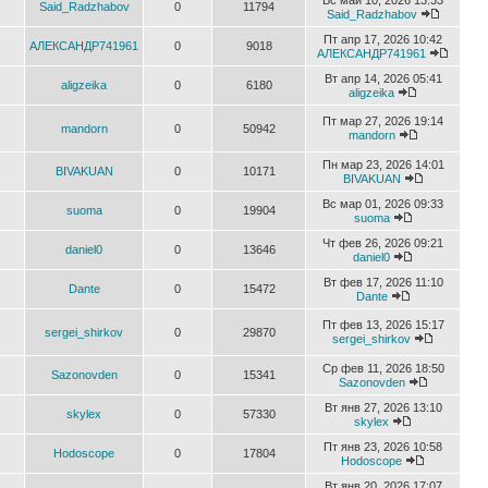
Вс май 10, 2026 13:33
Said_Radzhabov
0
11794
Said_Radzhabov
Пт апр 17, 2026 10:42
АЛЕКСАНДР741961
0
9018
АЛЕКСАНДР741961
Вт апр 14, 2026 05:41
aligzeika
0
6180
aligzeika
Пт мар 27, 2026 19:14
mandorn
0
50942
mandorn
Пн мар 23, 2026 14:01
BIVAKUAN
0
10171
BIVAKUAN
Вс мар 01, 2026 09:33
suoma
0
19904
suoma
Чт фев 26, 2026 09:21
daniel0
0
13646
daniel0
Вт фев 17, 2026 11:10
Dante
0
15472
Dante
Пт фев 13, 2026 15:17
sergei_shirkov
0
29870
sergei_shirkov
Ср фев 11, 2026 18:50
Sazonovden
0
15341
Sazonovden
Вт янв 27, 2026 13:10
skylex
0
57330
skylex
Пт янв 23, 2026 10:58
Hodoscope
0
17804
Hodoscope
Вт янв 20, 2026 17:07