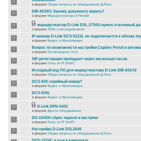
xx88bostonn
в форуме
Общие вопросы по оборудованию Д-Линк
DIR-853R3: Какому документу верить?
в форуме
Маршрутизаторы и Firewall
маршрутизатор D-Link DSL-2750U нужен эталонный д
в форуме
ADSL и последняя миля
IP-камера D-Link DCS-5222L не подключается к облаку my
в форуме
Видео- и Мультимедиа
Вопрос по возможности настройки Captive Portal и автом
в форуме
Беспроводные сети
SIP-регистрация пропадает через несколько часов
в форуме
Голос по IP (VoIP)
Исходный код ПО для маршутизатора D-Link DIR-842V2
в форуме
Общие вопросы по оборудованию Д-Линк
DCS-920 серийный номер?
в форуме
Видео- и Мультимедиа
DCS-930L
в форуме
Видео- и Мультимедиа
D-Link DPN-5402
в форуме
Другое оборудование
DG-104SH сброс пароля и настроек
в форуме
Голос по IP (VoIP)
Настройка D-Link DSL2640
в форуме
Общие вопросы по оборудованию Д-Линк
DGS-1024C и уши в комплекте