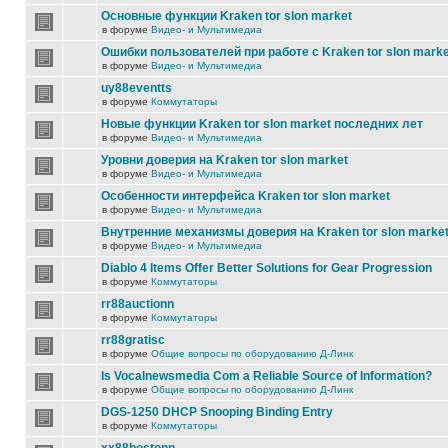
Основные функции Kraken tor slon market
в форуме
Видео- и Мультимедиа
Ошибки пользователей при работе с Kraken tor slon marke
в форуме
Видео- и Мультимедиа
uy88eventts
в форуме
Коммутаторы
Новые функции Kraken tor slon market последних лет
в форуме
Видео- и Мультимедиа
Уровни доверия на Kraken tor slon market
в форуме
Видео- и Мультимедиа
Особенности интерфейса Kraken tor slon market
в форуме
Видео- и Мультимедиа
Внутренние механизмы доверия на Kraken tor slon marke
в форуме
Видео- и Мультимедиа
Diablo 4 Items Offer Better Solutions for Gear Progression
в форуме
Коммутаторы
rr88auctionn
в форуме
Коммутаторы
rr88gratisc
в форуме
Общие вопросы по оборудованию Д-Линк
Is Vocalnewsmedia Com a Reliable Source of Information?
в форуме
Общие вопросы по оборудованию Д-Линк
DGS-1250 DHCP Snooping Binding Entry
в форуме
Коммутаторы