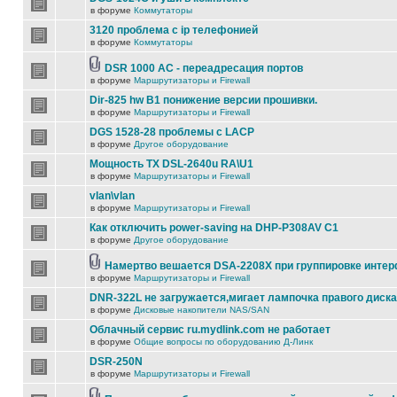
в форуме
Коммутаторы
3120 проблема с ip телефонией
в форуме
Коммутаторы
DSR 1000 AC - переадресация портов
в форуме
Маршрутизаторы и Firewall
Dir-825 hw B1 понижение версии прошивки.
в форуме
Маршрутизаторы и Firewall
DGS 1528-28 проблемы с LACP
в форуме
Другое оборудование
Мощность TX DSL-2640u RA\U1
в форуме
Маршрутизаторы и Firewall
vlan\vlan
в форуме
Маршрутизаторы и Firewall
Как отключить power-saving на DHP-P308AV C1
в форуме
Другое оборудование
Намертво вешается DSA-2208X при группировке инте
в форуме
Маршрутизаторы и Firewall
DNR-322L не загружается,мигает лампочка правого диска
в форуме
Дисковые накопители NAS/SAN
Облачный сервис ru.mydlink.com не работает
в форуме
Общие вопросы по оборудованию Д-Линк
DSR-250N
в форуме
Маршрутизаторы и Firewall