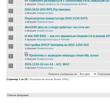
Помогите разобраться с топологией сети, пожалуйста!
в форуме
Общие вопросы по оборудованию Д-Линк
DGS-3610-26G RPS Распиновка
в форуме
Коммутаторы
Перезагрузка коммутатора DGS-3130-54TS
в форуме
Коммутаторы
des3200 qinq на стенде работает на сети нет
в форуме
Коммутаторы
D-link DIR-850L – как его правильно перевести в режим AP
в форуме
Маршрутизаторы и Firewall
Настройка DHCP Snooping на DGS-1250-52X
в форуме
Коммутаторы
Проблемы с выводом команды show fdb, шлюк
в форуме
Коммутаторы
DGS-1210-24 rev A1 - ACL MAC
в форуме
Коммутаторы
Показать сообщения за:
Сортирова
Страница
1
из
20
[ Результатов поиска более 1000 ]
Список форумов