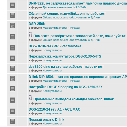
DNR-322L не загружается,мигает лампочка правого диска
в форуме
Дисковые накопители NAS/SAN
Облачный сервис ru.mydlink.com не работает
в форуме
Общие вопросы по оборудованию Д-Линк
DSR-250N
в форуме
Маршрутизаторы и Firewall
Помогите разобраться с топологией сети, пожалуйста!
в форуме
Общие вопросы по оборудованию Д-Линк
DGS-3610-26G RPS Распиновка
в форуме
Коммутаторы
Перезагрузка коммутатора DGS-3130-54TS
в форуме
Коммутаторы
des3200 qinq на стенде работает на сети нет
в форуме
Коммутаторы
D-link DIR-850L – как его правильно перевести в режим AP
в форуме
Маршрутизаторы и Firewall
Настройка DHCP Snooping на DGS-1250-52X
в форуме
Коммутаторы
Проблемы с выводом команды show fdb, шлюк
в форуме
Коммутаторы
DGS-1210-24 rev A1 - ACL MAC
в форуме
Коммутаторы
Первый опыт с D-link
в форуме
Коммутаторы