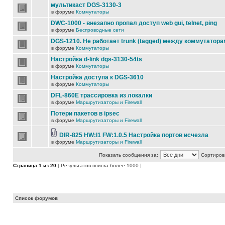
мультикаст DGS-3130-3
в форуме
Коммутаторы
DWC-1000 - внезапно пропал доступ web gui, telnet, ping
в форуме
Беспроводные сети
DGS-1210. Не работает trunk (tagged) между коммутатора
в форуме
Коммутаторы
Настройка d-link dgs-3130-54ts
в форуме
Коммутаторы
Настройка доступа к DGS-3610
в форуме
Коммутаторы
DFL-860E трассировка из локалки
в форуме
Маршрутизаторы и Firewall
Потери пакетов в ipsec
в форуме
Маршрутизаторы и Firewall
DIR-825 HW:I1 FW:1.0.5 Настройка портов исчезла
в форуме
Маршрутизаторы и Firewall
Показать сообщения за:
Сортирова
Страница
1
из
20
[ Результатов поиска более 1000 ]
Список форумов