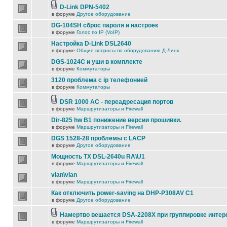
D-Link DPN-5402
в форуме
Другое оборудование
DG-104SH сброс пароля и настроек
в форуме
Голос по IP (VoIP)
Настройка D-Link DSL2640
в форуме
Общие вопросы по оборудованию Д-Линк
DGS-1024C и уши в комплекте
в форуме
Коммутаторы
3120 проблема с ip телефонией
в форуме
Коммутаторы
DSR 1000 AC - переадресация портов
в форуме
Маршрутизаторы и Firewall
Dir-825 hw B1 понижение версии прошивки.
в форуме
Маршрутизаторы и Firewall
DGS 1528-28 проблемы с LACP
в форуме
Другое оборудование
Мощность TX DSL-2640u RA\U1
в форуме
Маршрутизаторы и Firewall
vlan\vlan
в форуме
Маршрутизаторы и Firewall
Как отключить power-saving на DHP-P308AV C1
в форуме
Другое оборудование
Намертво вешается DSA-2208X при группировке инте
в форуме
Маршрутизаторы и Firewall