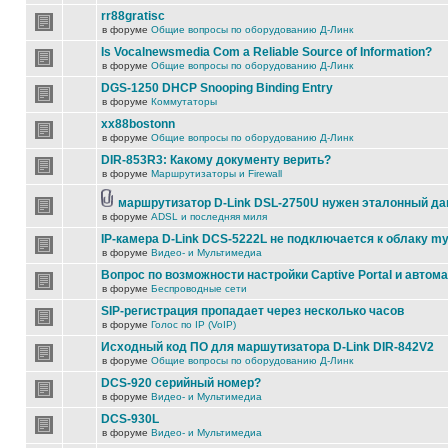
rr88gratisc
в форуме
Общие вопросы по оборудованию Д-Линк
Is Vocalnewsmedia Com a Reliable Source of Information?
в форуме
Общие вопросы по оборудованию Д-Линк
DGS-1250 DHCP Snooping Binding Entry
в форуме
Коммутаторы
xx88bostonn
в форуме
Общие вопросы по оборудованию Д-Линк
DIR-853R3: Какому документу верить?
в форуме
Маршрутизаторы и Firewall
маршрутизатор D-Link DSL-2750U нужен эталонный д
в форуме
ADSL и последняя миля
IP-камера D-Link DCS-5222L не подключается к облаку my
в форуме
Видео- и Мультимедиа
Вопрос по возможности настройки Captive Portal и автом
в форуме
Беспроводные сети
SIP-регистрация пропадает через несколько часов
в форуме
Голос по IP (VoIP)
Исходный код ПО для маршутизатора D-Link DIR-842V2
в форуме
Общие вопросы по оборудованию Д-Линк
DCS-920 серийный номер?
в форуме
Видео- и Мультимедиа
DCS-930L
в форуме
Видео- и Мультимедиа