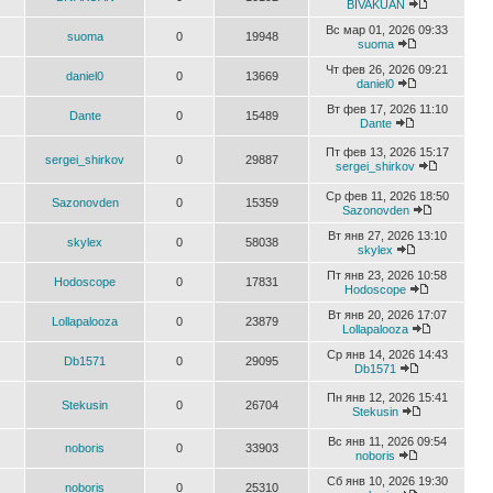
BIVAKUAN
Вс мар 01, 2026 09:33
suoma
0
19948
suoma
Чт фев 26, 2026 09:21
daniel0
0
13669
daniel0
Вт фев 17, 2026 11:10
Dante
0
15489
Dante
Пт фев 13, 2026 15:17
sergei_shirkov
0
29887
sergei_shirkov
Ср фев 11, 2026 18:50
Sazonovden
0
15359
Sazonovden
Вт янв 27, 2026 13:10
skylex
0
58038
skylex
Пт янв 23, 2026 10:58
Hodoscope
0
17831
Hodoscope
Вт янв 20, 2026 17:07
Lollapalooza
0
23879
Lollapalooza
Ср янв 14, 2026 14:43
Db1571
0
29095
Db1571
Пн янв 12, 2026 15:41
Stekusin
0
26704
Stekusin
Вс янв 11, 2026 09:54
noboris
0
33903
noboris
Сб янв 10, 2026 19:30
noboris
0
25310