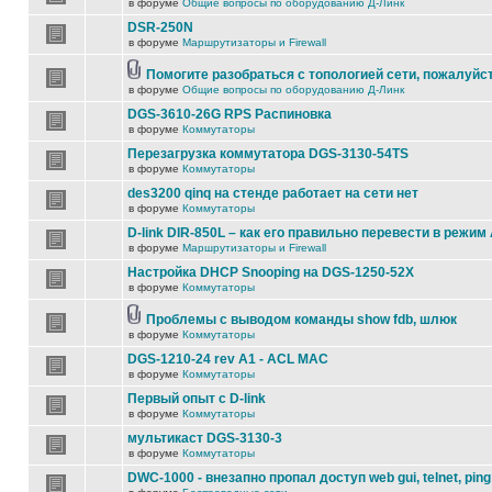
в форуме
Общие вопросы по оборудованию Д-Линк
DSR-250N
в форуме
Маршрутизаторы и Firewall
Помогите разобраться с топологией сети, пожалуйс
в форуме
Общие вопросы по оборудованию Д-Линк
DGS-3610-26G RPS Распиновка
в форуме
Коммутаторы
Перезагрузка коммутатора DGS-3130-54TS
в форуме
Коммутаторы
des3200 qinq на стенде работает на сети нет
в форуме
Коммутаторы
D-link DIR-850L – как его правильно перевести в режим
в форуме
Маршрутизаторы и Firewall
Настройка DHCP Snooping на DGS-1250-52X
в форуме
Коммутаторы
Проблемы с выводом команды show fdb, шлюк
в форуме
Коммутаторы
DGS-1210-24 rev A1 - ACL MAC
в форуме
Коммутаторы
Первый опыт с D-link
в форуме
Коммутаторы
мультикаст DGS-3130-3
в форуме
Коммутаторы
DWC-1000 - внезапно пропал доступ web gui, telnet, ping