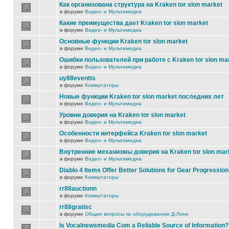
Как организована структура на Kraken tor slon market
в форуме
Видео- и Мультимедиа
Какие преимущества дает Kraken tor slon market
в форуме
Видео- и Мультимедиа
Основные функции Kraken tor slon market
в форуме
Видео- и Мультимедиа
Ошибки пользователей при работе с Kraken tor slon ma
в форуме
Видео- и Мультимедиа
uy88eventts
в форуме
Коммутаторы
Новые функции Kraken tor slon market последних лет
в форуме
Видео- и Мультимедиа
Уровни доверия на Kraken tor slon market
в форуме
Видео- и Мультимедиа
Особенности интерфейса Kraken tor slon market
в форуме
Видео- и Мультимедиа
Внутренние механизмы доверия на Kraken tor slon mar
в форуме
Видео- и Мультимедиа
Diablo 4 Items Offer Better Solutions for Gear Progression
в форуме
Коммутаторы
rr88auctionn
в форуме
Коммутаторы
rr88gratisc
в форуме
Общие вопросы по оборудованию Д-Линк
Is Vocalnewsmedia Com a Reliable Source of Information?