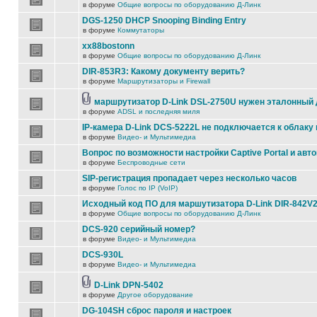
в форуме
Общие вопросы по оборудованию Д-Линк
DGS-1250 DHCP Snooping Binding Entry
в форуме
Коммутаторы
xx88bostonn
в форуме
Общие вопросы по оборудованию Д-Линк
DIR-853R3: Какому документу верить?
в форуме
Маршрутизаторы и Firewall
маршрутизатор D-Link DSL-2750U нужен эталонный
в форуме
ADSL и последняя миля
IP-камера D-Link DCS-5222L не подключается к облаку 
в форуме
Видео- и Мультимедиа
Вопрос по возможности настройки Captive Portal и авт
в форуме
Беспроводные сети
SIP-регистрация пропадает через несколько часов
в форуме
Голос по IP (VoIP)
Исходный код ПО для маршутизатора D-Link DIR-842V
в форуме
Общие вопросы по оборудованию Д-Линк
DCS-920 серийный номер?
в форуме
Видео- и Мультимедиа
DCS-930L
в форуме
Видео- и Мультимедиа
D-Link DPN-5402
в форуме
Другое оборудование
DG-104SH сброс пароля и настроек