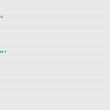
та!
 AP ?