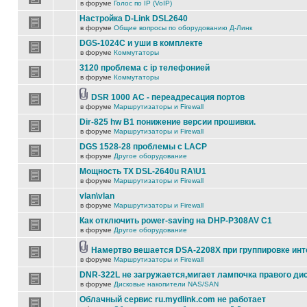
в форуме
Голос по IP (VoIP)
Настройка D-Link DSL2640
в форуме
Общие вопросы по оборудованию Д-Линк
DGS-1024C и уши в комплекте
в форуме
Коммутаторы
3120 проблема с ip телефонией
в форуме
Коммутаторы
DSR 1000 AC - переадресация портов
в форуме
Маршрутизаторы и Firewall
Dir-825 hw B1 понижение версии прошивки.
в форуме
Маршрутизаторы и Firewall
DGS 1528-28 проблемы с LACP
в форуме
Другое оборудование
Мощность TX DSL-2640u RA\U1
в форуме
Маршрутизаторы и Firewall
vlan\vlan
в форуме
Маршрутизаторы и Firewall
Как отключить power-saving на DHP-P308AV C1
в форуме
Другое оборудование
Намертво вешается DSA-2208X при группировке ин
в форуме
Маршрутизаторы и Firewall
DNR-322L не загружается,мигает лампочка правого ди
в форуме
Дисковые накопители NAS/SAN
Облачный сервис ru.mydlink.com не работает