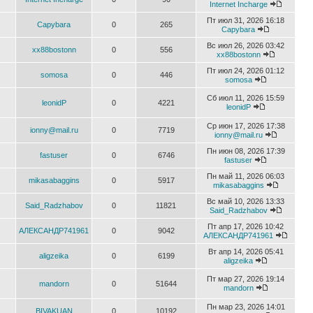
Internet Incharge
Пт июл 31, 2026 16:18
Capybara
0
265
Capybara
Вс июл 26, 2026 03:42
xx88bostonn
0
556
xx88bostonn
Пт июл 24, 2026 01:12
somosa
0
446
somosa
Сб июл 11, 2026 15:59
leonidP
0
4221
leonidP
Ср июн 17, 2026 17:38
ionny@mail.ru
0
7719
ionny@mail.ru
Пн июн 08, 2026 17:39
fastuser
0
6746
fastuser
Пн май 11, 2026 06:03
mikasabaggins
0
5917
mikasabaggins
Вс май 10, 2026 13:33
Said_Radzhabov
0
11821
Said_Radzhabov
Пт апр 17, 2026 10:42
АЛЕКСАНДР741961
0
9042
АЛЕКСАНДР741961
Вт апр 14, 2026 05:41
aligzeika
0
6199
aligzeika
Пт мар 27, 2026 19:14
mandorn
0
51644
mandorn
Пн мар 23, 2026 14:01
BIVAKUAN
0
10192