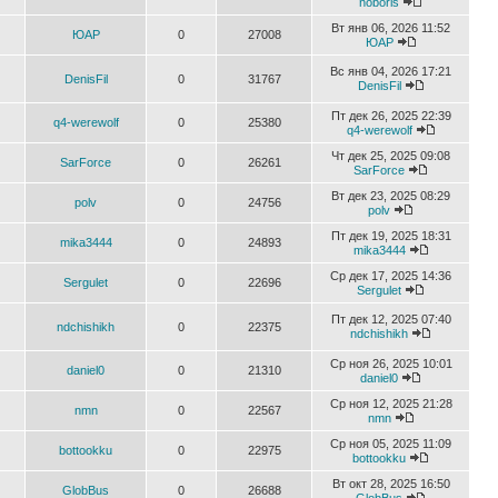
noboris
Вт янв 06, 2026 11:52
ЮАР
0
27008
ЮАР
Вс янв 04, 2026 17:21
DenisFil
0
31767
DenisFil
Пт дек 26, 2025 22:39
q4-werewolf
0
25380
q4-werewolf
Чт дек 25, 2025 09:08
SarForce
0
26261
SarForce
Вт дек 23, 2025 08:29
polv
0
24756
polv
Пт дек 19, 2025 18:31
mika3444
0
24893
mika3444
Ср дек 17, 2025 14:36
Sergulet
0
22696
Sergulet
Пт дек 12, 2025 07:40
ndchishikh
0
22375
ndchishikh
Ср ноя 26, 2025 10:01
daniel0
0
21310
daniel0
Ср ноя 12, 2025 21:28
nmn
0
22567
nmn
Ср ноя 05, 2025 11:09
bottookku
0
22975
bottookku
Вт окт 28, 2025 16:50
GlobBus
0
26688