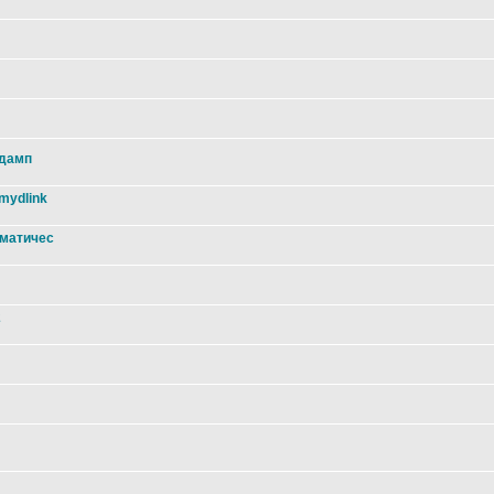
 дамп
mydlink
оматичес
2