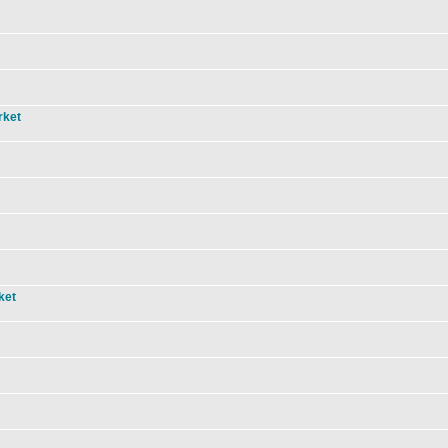
rket
ket