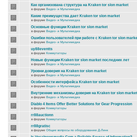
Как организована структура на Kraken tor slon market
в форуме
Видео- и Мультимедиа
Какие преимущества дает Kraken tor slon market
в форуме
Видео- и Мультимедиа
Основные функции Kraken tor slon market
в форуме
Видео- и Мультимедиа
Ошибки пользователей при работе с Kraken tor slon marke
в форуме
Видео- и Мультимедиа
uy88eventts
в форуме
Коммутаторы
Новые функции Kraken tor slon market последних лет
в форуме
Видео- и Мультимедиа
Уровни доверия на Kraken tor slon market
в форуме
Видео- и Мультимедиа
Особенности интерфейса Kraken tor slon market
в форуме
Видео- и Мультимедиа
Внутренние механизмы доверия на Kraken tor slon marke
в форуме
Видео- и Мультимедиа
Diablo 4 Items Offer Better Solutions for Gear Progression
в форуме
Коммутаторы
rr88auctionn
в форуме
Коммутаторы
rr88gratisc
в форуме
Общие вопросы по оборудованию Д-Линк