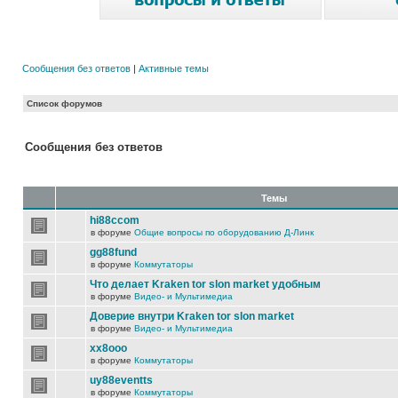
Сообщения без ответов
|
Активные темы
Список форумов
Сообщения без ответов
Темы
hi88ccom
в форуме
Общие вопросы по оборудованию Д-Линк
gg88fund
в форуме
Коммутаторы
Что делает Kraken tor slon market удобным
в форуме
Видео- и Мультимедиа
Доверие внутри Kraken tor slon market
в форуме
Видео- и Мультимедиа
xx8ooo
в форуме
Коммутаторы
uy88eventts
в форуме
Коммутаторы