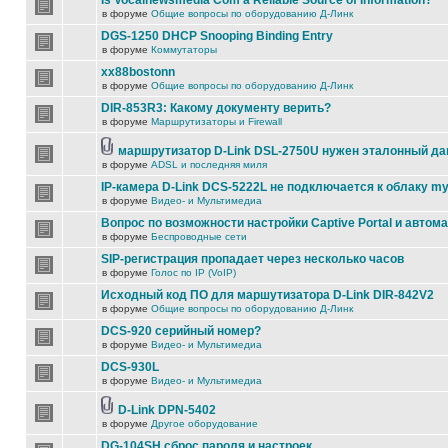
Is Vocalnewsmedia Com a Reliable Source of Information?
в форуме
Общие вопросы по оборудованию Д-Линк
DGS-1250 DHCP Snooping Binding Entry
в форуме
Коммутаторы
xx88bostonn
в форуме
Общие вопросы по оборудованию Д-Линк
DIR-853R3: Какому документу верить?
в форуме
Маршрутизаторы и Firewall
маршрутизатор D-Link DSL-2750U нужен эталонный д
в форуме
ADSL и последняя миля
IP-камера D-Link DCS-5222L не подключается к облаку my
в форуме
Видео- и Мультимедиа
Вопрос по возможности настройки Captive Portal и автом
в форуме
Беспроводные сети
SIP-регистрация пропадает через несколько часов
в форуме
Голос по IP (VoIP)
Исходный код ПО для маршутизатора D-Link DIR-842V2
в форуме
Общие вопросы по оборудованию Д-Линк
DCS-920 серийный номер?
в форуме
Видео- и Мультимедиа
DCS-930L
в форуме
Видео- и Мультимедиа
D-Link DPN-5402
в форуме
Другое оборудование
DG-104SH сброс пароля и настроек