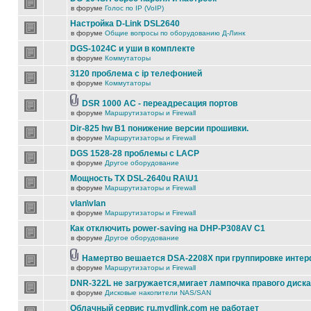
в форуме
Голос по IP (VoIP)
Настройка D-Link DSL2640
в форуме
Общие вопросы по оборудованию Д-Линк
DGS-1024C и уши в комплекте
в форуме
Коммутаторы
3120 проблема с ip телефонией
в форуме
Коммутаторы
DSR 1000 AC - переадресация портов
в форуме
Маршрутизаторы и Firewall
Dir-825 hw B1 понижение версии прошивки.
в форуме
Маршрутизаторы и Firewall
DGS 1528-28 проблемы с LACP
в форуме
Другое оборудование
Мощность TX DSL-2640u RA\U1
в форуме
Маршрутизаторы и Firewall
vlan\vlan
в форуме
Маршрутизаторы и Firewall
Как отключить power-saving на DHP-P308AV C1
в форуме
Другое оборудование
Намертво вешается DSA-2208X при группировке инте
в форуме
Маршрутизаторы и Firewall
DNR-322L не загружается,мигает лампочка правого диска
в форуме
Дисковые накопители NAS/SAN
Облачный сервис ru.mydlink.com не работает