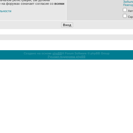
началом регистрации, Вы должны
Забыл
е на форумах означает согласие со
всеми
Повтор
льности
Авт
Скр
Создано на основе
phpBB
® Forum Software © phpBB Group
Русская поддержка phpBB