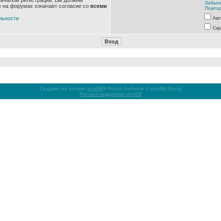
началом регистрации, Вы должны
Забыл
е на форумах означает согласие со
всеми
Повтор
льности
Авт
Скр
Создано на основе
phpBB
® Forum Software © phpBB Group
Русская поддержка phpBB