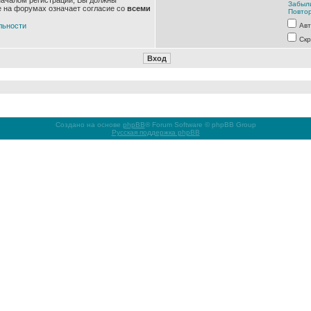
началом регистрации, Вы должны
Забыл
е на форумах означает согласие со
всеми
Повтор
льности
Авт
Скр
Создано на основе
phpBB
® Forum Software © phpBB Group
Русская поддержка phpBB