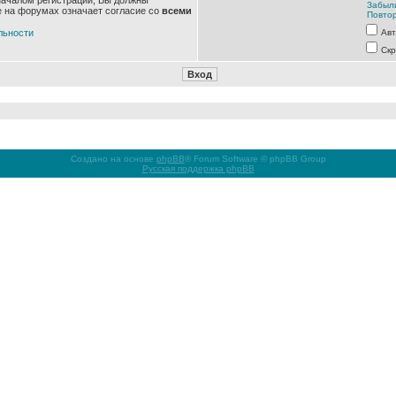
началом регистрации, Вы должны
Забыл
е на форумах означает согласие со
всеми
Повтор
льности
Авт
Скр
Создано на основе
phpBB
® Forum Software © phpBB Group
Русская поддержка phpBB