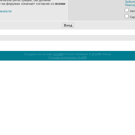
началом регистрации, Вы должны
Забыл
е на форумах означает согласие со
всеми
Повтор
льности
Авт
Скр
Создано на основе
phpBB
® Forum Software © phpBB Group
Русская поддержка phpBB