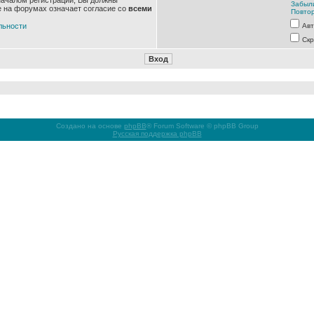
началом регистрации, Вы должны
Забыл
е на форумах означает согласие со
всеми
Повтор
льности
Авт
Скр
Создано на основе
phpBB
® Forum Software © phpBB Group
Русская поддержка phpBB