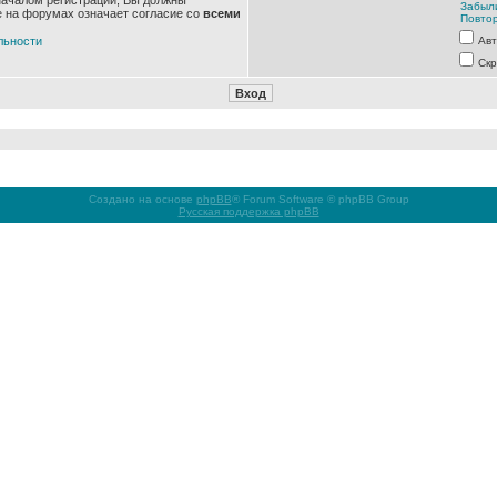
началом регистрации, Вы должны
Забыл
е на форумах означает согласие со
всеми
Повтор
льности
Авт
Скр
Создано на основе
phpBB
® Forum Software © phpBB Group
Русская поддержка phpBB