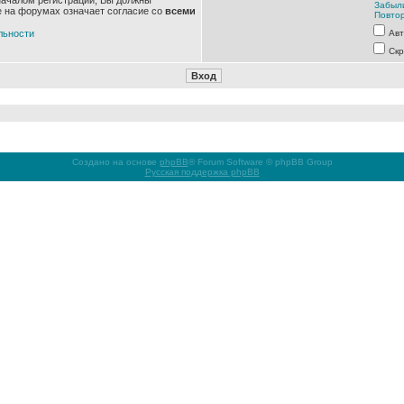
началом регистрации, Вы должны
Забыл
е на форумах означает согласие со
всеми
Повтор
льности
Авт
Скр
Создано на основе
phpBB
® Forum Software © phpBB Group
Русская поддержка phpBB