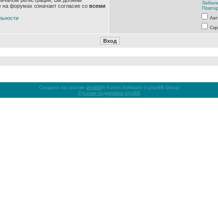
началом регистрации, Вы должны
Забыл
е на форумах означает согласие со
всеми
Повтор
льности
Авт
Скр
Создано на основе
phpBB
® Forum Software © phpBB Group
Русская поддержка phpBB