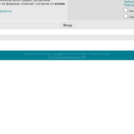
началом регистрации, Вы должны
Забыл
е на форумах означает согласие со
всеми
Повтор
льности
Авт
Скр
Создано на основе
phpBB
® Forum Software © phpBB Group
Русская поддержка phpBB