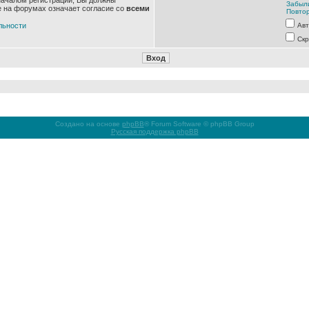
началом регистрации, Вы должны
Забыл
е на форумах означает согласие со
всеми
Повтор
льности
Авт
Скр
Создано на основе
phpBB
® Forum Software © phpBB Group
Русская поддержка phpBB