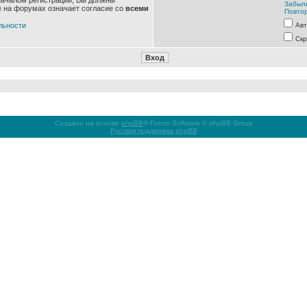
началом регистрации, Вы должны
Забыл
е на форумах означает согласие со
всеми
Повтор
льности
Авт
Скр
Создано на основе
phpBB
® Forum Software © phpBB Group
Русская поддержка phpBB