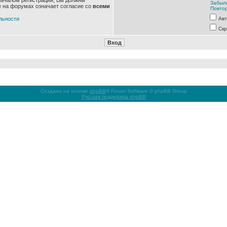
началом регистрации, Вы должны
Забыл
е на форумах означает согласие со
всеми
Повтор
льности
Авт
Скр
Создано на основе
phpBB
® Forum Software © phpBB Group
Русская поддержка phpBB