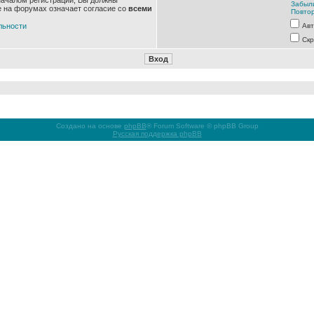
началом регистрации, Вы должны
Забыл
е на форумах означает согласие со
всеми
Повтор
льности
Авт
Скр
Создано на основе
phpBB
® Forum Software © phpBB Group
Русская поддержка phpBB