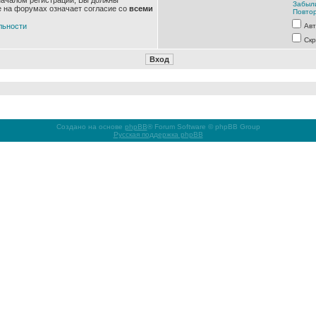
началом регистрации, Вы должны
Забыл
е на форумах означает согласие со
всеми
Повтор
льности
Авт
Скр
Создано на основе
phpBB
® Forum Software © phpBB Group
Русская поддержка phpBB