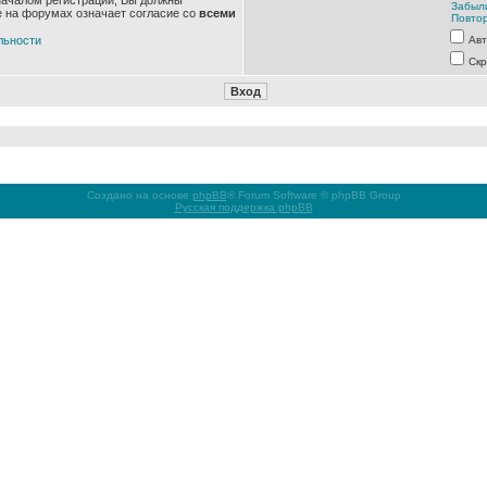
началом регистрации, Вы должны
Забыл
е на форумах означает согласие со
всеми
Повтор
льности
Авт
Скр
Создано на основе
phpBB
® Forum Software © phpBB Group
Русская поддержка phpBB