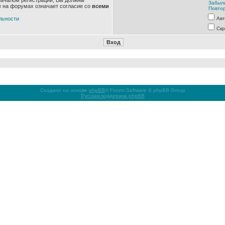
началом регистрации, Вы должны
Забыл
е на форумах означает согласие со
всеми
Повтор
льности
Авт
Скр
Создано на основе
phpBB
® Forum Software © phpBB Group
Русская поддержка phpBB