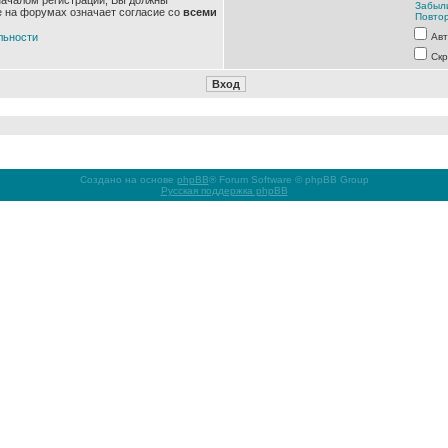
началом регистрации, Вы должны
Забыл
е на форумах означает согласие со
всеми
Повтор
льности
Авт
Скр
Создано на основе
phpBB
® Forum Software © phpBB Group
Русская поддержка phpBB