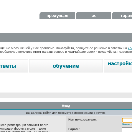
ение о возникшей у Вас проблеме, пожалуйста, поищите ее решение в ответах на
ча
необходимо получить ответ на ваш вопрос в кратчайшие сроки - пожалуйста, позвони
Вход
Вы должны войти для просмотра информации о группе.
Имя пользователя:
Регис
цесс регистрации отнимет всего
нистрация форума может также
Пароль: