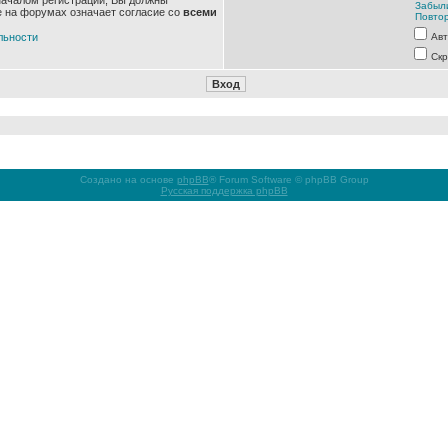
началом регистрации, Вы должны
Забыл
е на форумах означает согласие со
всеми
Повтор
льности
Авт
Скр
Создано на основе
phpBB
® Forum Software © phpBB Group
Русская поддержка phpBB