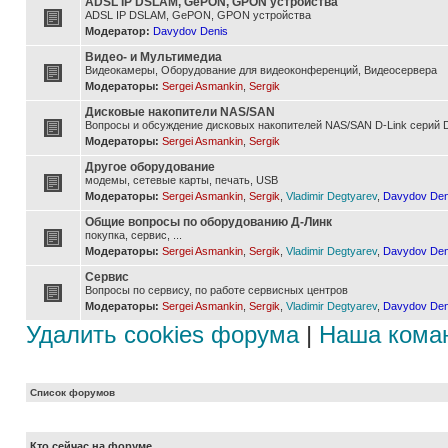
ADSL IP DSLAM, GePON, GPON устройства
ADSL IP DSLAM, GePON, GPON устройства
Модератор:
Davydov Denis
Видео- и Мультимедиа
Видеокамеры, Оборудование для видеоконференций, Видеосервера
Модераторы:
Sergei Asmankin
,
Sergik
Дисковые накопители NAS/SAN
Вопросы и обсуждение дисковых накопителей NAS/SAN D-Link серий D
Модераторы:
Sergei Asmankin
,
Sergik
Другое оборудование
модемы, сетевые карты, печать, USB
Модераторы:
Sergei Asmankin
,
Sergik
,
Vladimir Degtyarev
,
Davydov Den
Общие вопросы по оборудованию Д-Линк
покупка, сервис, ...
Модераторы:
Sergei Asmankin
,
Sergik
,
Vladimir Degtyarev
,
Davydov Den
Сервис
Вопросы по сервису, по работе сервисных центров
Модераторы:
Sergei Asmankin
,
Sergik
,
Vladimir Degtyarev
,
Davydov Den
Удалить cookies форума
|
Наша кома
Список форумов
Кто сейчас на форуме