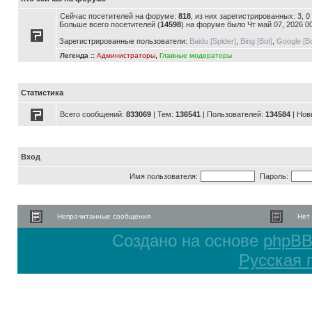
Сейчас посетителей на форуме:
818
, из них зарегистрированных: 3, 
Больше всего посетителей (
14598
) на форуме было Чт май 07, 2026 0
Зарегистрированные пользователи:
Baidu [Spider]
,
Bing [Bot]
,
Google [Bo
Легенда ::
Администраторы
,
Главные модераторы
Статистика
Всего сообщений:
833069
| Тем:
136541
| Пользователей:
134584
| Нов
Вход
Имя пользователя:
Пароль:
Непрочитанные сообщения
Нет
Создано на основе
phpB
Русская 