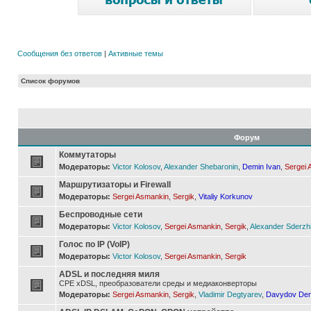
Сообщения без ответов
|
Активные темы
Список форумов
Форум
Коммутаторы
Модераторы:
Victor Kolosov
,
Alexander Shebaronin
,
Demin Ivan
,
Sergei 
Маршрутизаторы и Firewall
Модераторы:
Sergei Asmankin
,
Sergik
,
Vitaliy Korkunov
Беспроводные сети
Модераторы:
Victor Kolosov
,
Sergei Asmankin
,
Sergik
,
Alexander Sderzh
Голос по IP (VoIP)
Модераторы:
Victor Kolosov
,
Sergei Asmankin
,
Sergik
ADSL и последняя миля
CPE xDSL, преобразователи среды и медиаконверторы
Модераторы:
Sergei Asmankin
,
Sergik
,
Vladimir Degtyarev
,
Davydov Den